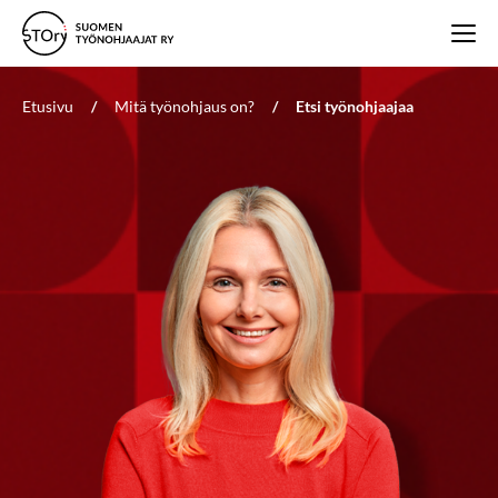
Etusivu
/
Mitä työnohjaus on?
/
Etsi työnohjaajaa