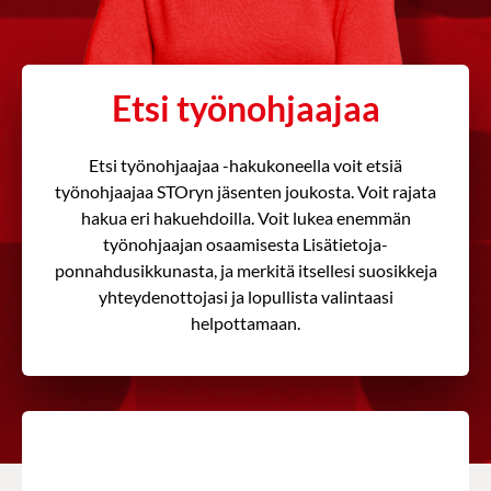
Etsi työnohjaajaa
Etsi työnohjaajaa -hakukoneella voit etsiä
työnohjaajaa STOryn jäsenten joukosta. Voit rajata
hakua eri hakuehdoilla. Voit lukea enemmän
työnohjaajan osaamisesta Lisätietoja-
ponnahdusikkunasta, ja merkitä itsellesi suosikkeja
yhteydenottojasi ja lopullista valintaasi
helpottamaan.