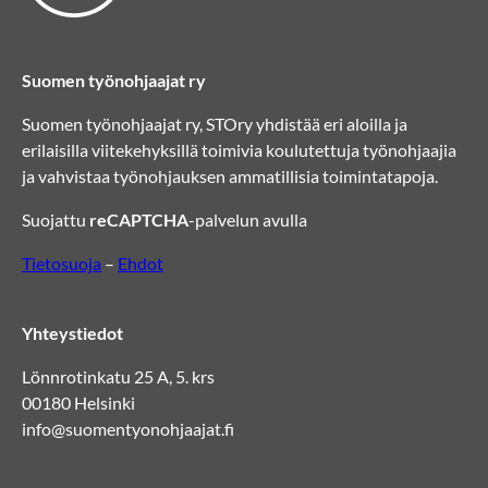
Suomen työnohjaajat ry
Suomen työnohjaajat ry, STOry yhdistää eri aloilla ja
erilaisilla viitekehyksillä toimivia koulutettuja työnohjaajia
ja vahvistaa työnohjauksen ammatillisia toimintatapoja.
Suojattu
reCAPTCHA
-palvelun avulla
Tietosuoja
–
Ehdot
Yhteystiedot
Lönnrotinkatu 25 A, 5. krs
00180 Helsinki
info@suomentyonohjaajat.fi