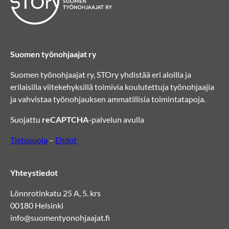
Suomen työnohjaajat ry
Suomen työnohjaajat ry, STOry yhdistää eri aloilla ja
erilaisilla viitekehyksillä toimivia koulutettuja työnohjaajia
ja vahvistaa työnohjauksen ammatillisia toimintatapoja.
Suojattu
reCAPTCHA
-palvelun avulla
Tietosuoja
–
Ehdot
Yhteystiedot
Lönnrotinkatu 25 A, 5. krs
00180 Helsinki
info@suomentyonohjaajat.fi