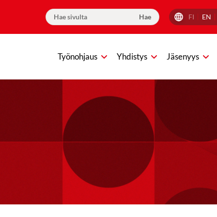
FI
EN
Työnohjaus
Yhdistys
Jäsenyys