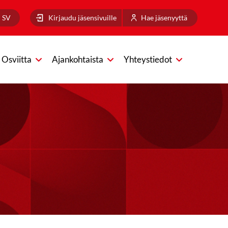
SV
Kirjaudu jäsensivuille
Hae jäsenyyttä
Osviitta
Ajankohtaista
Yhteystiedot