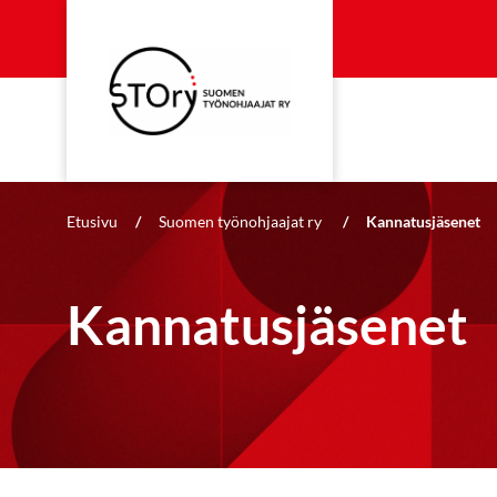
Etusivu
/
Suomen työnohjaajat ry
/
Kannatusjäsenet
Kannatusjäsenet