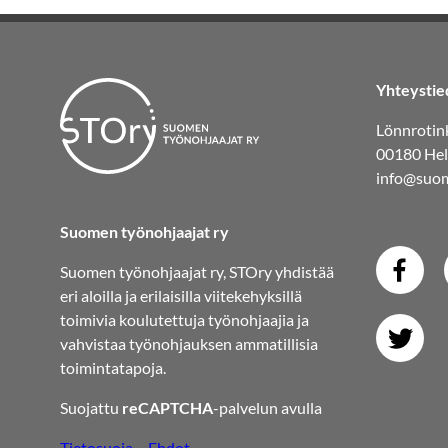
Yhteystie
Lönnrotink
00180 Hel
info@suom
Suomen työnohjaajat ry
Suomen työnohjaajat ry, STOry yhdistää
eri aloilla ja erilaisilla viitekehyksillä
toimivia koulutettuja työnohjaajia ja
vahvistaa työnohjauksen ammatillisia
toimintatapoja.
Suojattu
reCAPTCHA
-palvelun avulla
Tietosuoja
–
Ehdot