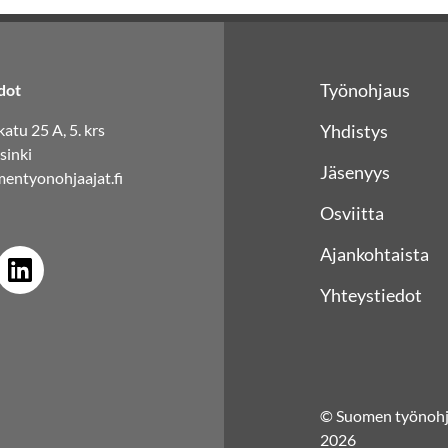
Työnohjaus
dot
atu 25 A, 5. krs
Yhdistys
sinki
Jäsenyys
entyonohjaajat.fi
Osviitta
Ajankohtaista
Yhteystiedot
© Suomen työnohja
2026