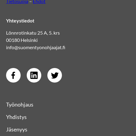
Tietosuoja
–
Ehdot
Yhteystiedot
Lönnrotinkatu 25 A, 5. krs
00180 Helsinki
info@suomentyonohjaajat.fi
Työnohjaus
Yhdistys
Jäsenyys