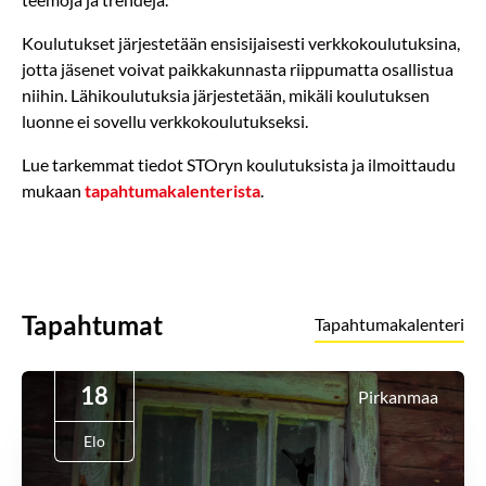
Koulutukset järjestetään ensisijaisesti verkkokoulutuksina,
jotta jäsenet voivat paikkakunnasta riippumatta osallistua
niihin. Lähikoulutuksia järjestetään, mikäli koulutuksen
luonne ei sovellu verkkokoulutukseksi.
Lue tarkemmat tiedot STOryn koulutuksista ja ilmoittaudu
mukaan
tapahtumakalenterista
.
Tapahtumat
Tapahtumakalenteri
18
Pirkanmaa
Elo