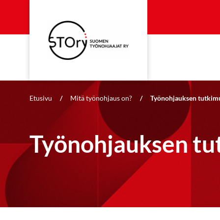
Etusivu
/
Mitä työnohjaus on?
/
Työnohjauksen tutkim
Työnohjauksen tu