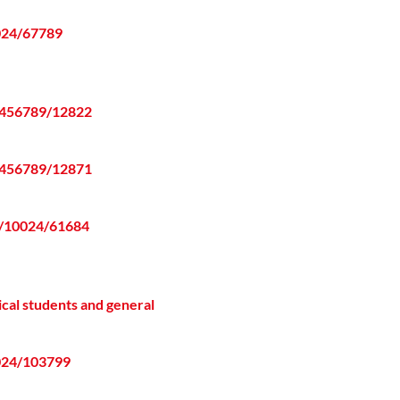
0024/67789
23456789/12822
23456789/12871
le/10024/61684
cal students and general
0024/103799