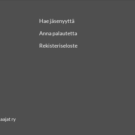
Hae jäsenyyttä
Anna palautetta
Rekisteriseloste
ajat ry