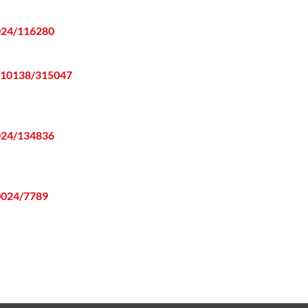
0024/116280
le/10138/315047
0024/134836
10024/7789