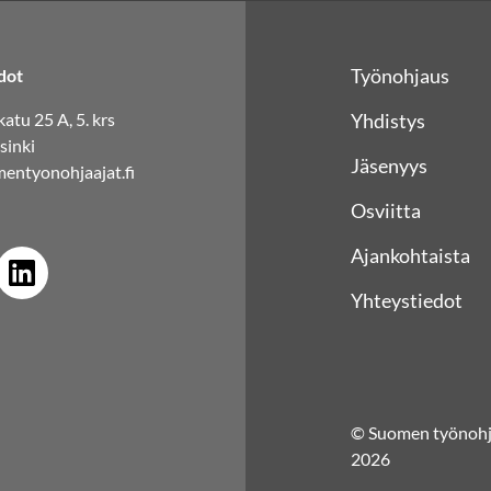
Työnohjaus
dot
atu 25 A, 5. krs
Yhdistys
sinki
Jäsenyys
entyonohjaajat.fi
Osviitta
Ajankohtaista
Yhteystiedot
© Suomen työnohja
2026