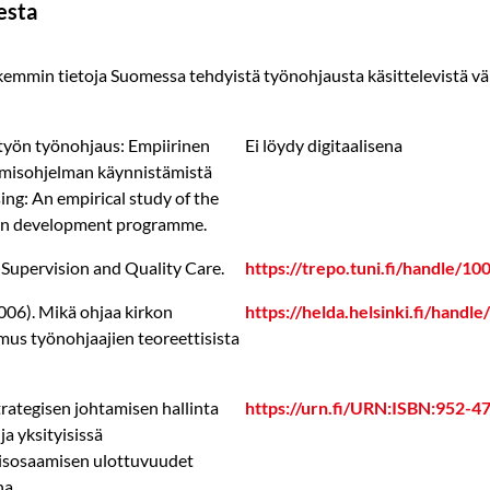
esta
mmin tietoja Suomessa tehdyistä työnohjausta käsittelevistä väitös
työn työnohjaus: Empiirinen
Ei löydy digitaalisena
ämisohjelman käynnistämistä
ing: An empirical study of the
sion development programme.
l Supervision and Quality Care.
https://trepo.tuni.fi/handle/1
06). Mikä ohjaa kirkon
https://helda.helsinki.fi/hand
mus työnohjaajien teoreettisista
trategisen johtamisen hallinta
https://urn.fi/URN:ISBN:952-4
 ja yksityisissä
misosaamisen ulottuvuudet
a.