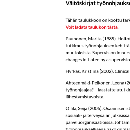
Väitöskirjat työnohjauks
Tähän taulukkoon on koottu tarke
Voit ladata taulukon tästä
.
Paunonen, Marita (1989). Hoito
tutkimus työnohjauksen kehitt
muutoksista. Supervision in nurs
changes initiated by a supervi
Hyrkäs, Kristiina (2002). Clinica
Ahteenmäki-Pelkonen, Leena (20
työnohjaajaa?: Haastattelututki
lähestymistavoista.
Ollila, Seija (2006). Osaamisen s
sosiaali- ja terveysalan julkisissa
palveluorganisaatioissa. Johta
työnohjauksellisena näkökulman