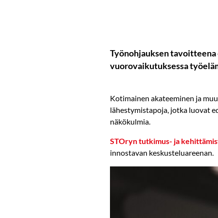
Työnohjauksen tavoitteena o
vuorovaikutuksessa työeläm
Kotimainen akateeminen ja muu t
lähestymistapoja, jotka luovat e
näkökulmia.
STOryn tutkimus- ja kehittämi
innostavan keskusteluareenan.