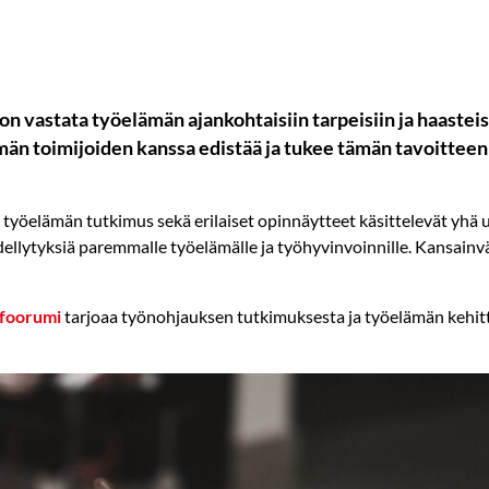
n vastata työelämän ajankohtaisiin tarpeisiin ja haastei
än toimijoiden kanssa edistää ja tukee tämän tavoitteen
yöelämän tutkimus sekä erilaiset opinnäytteet käsittelevät yhä us
dellytyksiä paremmalle työelämälle ja työhyvinvoinnille. Kansain
sfoorumi
tarjoaa työnohjauksen tutkimuksesta ja työelämän kehitt