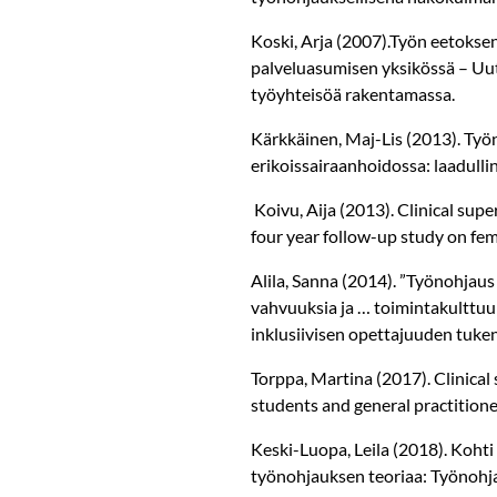
Koski, Arja (2007).Työn eetokse
palveluasumisen yksikössä – Uu
työyhteisöä rakentamassa.
Kärkkäinen, Maj-Lis (2013). Työ
erikoissairaanhoidossa: laadulli
Koivu, Aija (2013). Clinical supe
four year follow-up study on fem
Alila, Sanna (2014). ”Työnohjau
vahvuuksia ja … toimintakulttuu
inklusiivisen opettajuuden tuken
Torppa, Martina (2017). Clinica
students and general practitione
Keski-Luopa, Leila (2018). Kohti
työnohjauksen teoriaa: Työnohja