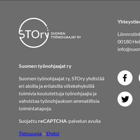
Yhteystie
Lönnrotink
00180 Hel
info@suom
Suomen työnohjaajat ry
Suomen työnohjaajat ry, STOry yhdistää
eri aloilla ja erilaisilla viitekehyksillä
toimivia koulutettuja työnohjaajia ja
vahvistaa työnohjauksen ammatillisia
toimintatapoja.
Suojattu
reCAPTCHA
-palvelun avulla
Tietosuoja
–
Ehdot