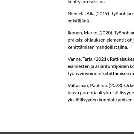
kehitysprosessina.
Niemelä, Aila (2019). Työnohja
edistäjänä.
Ikonen, Marko (2020). Työnohja
praksis: ohjauksen elementit oh
kehittämisen mahdollistajina.
Vanne, Tarja. (2021). Ratkaisu
esimiesten ja asiantuntijoiden 
työhyvinvoinnin kehittämisen 
Valtasaari, Pauliina. (2023). Or
luova potentiaali yhteisöllisyyd
yksilöllisyyden kunnioittamisen