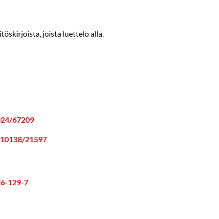
kirjoista, joista luettelo alla.
0024/67209
le/10138/21597
76-129-7