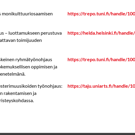
us monikulttuuriosaamisen
https://trepo.tuni.fi/handle/1
us – luottamukseen perustuva
https://helda.helsinki.fi/hand
jattavan toimijuuden
keskeinen ryhmätyönohjaus
https://trepo.tuni.fi/handle/1
kokemuksellisen oppimisen ja
menetelmänä.
kesterimuusikoiden työnohjaus:
https://taju.uniarts.fi/handle/
en rakentamisen ja
 risteyskohdassa.