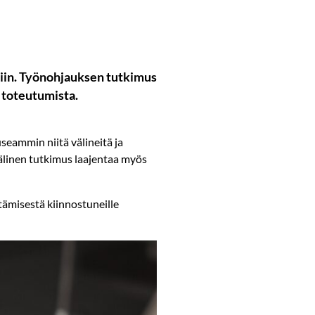
siin. Työnohjauksen tutkimus
 toteutumista.
eammin niitä välineitä ja
välinen tutkimus laajentaa myös
ämisestä kiinnostuneille