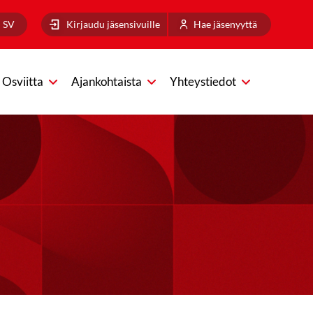
SV
Kirjaudu jäsensivuille
Hae jäsenyyttä
Osviitta
Ajankohtaista
Yhteystiedot