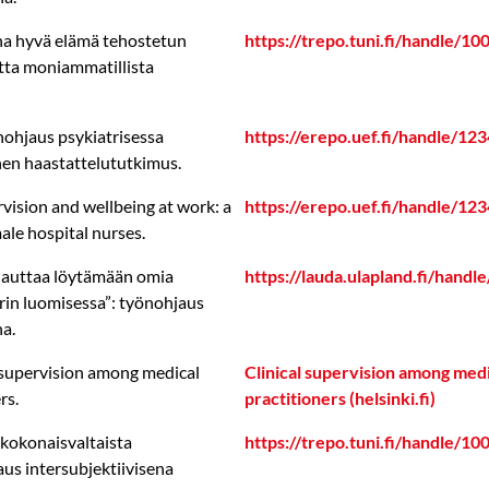
na hyvä elämä tehostetun
https://trepo.tuni.fi/handle/1
tta moniammatillista
nohjaus psykiatrisessa
https://erepo.uef.fi/handle/1
nen haastattelututkimus.
rvision and wellbeing at work: a
https://erepo.uef.fi/handle/1
ale hospital nurses.
s auttaa löytämään omia
https://lauda.ulapland.fi/hand
rin luomisessa”: työnohjaus
a.
l supervision among medical
Clinical supervision among medi
rs.
practitioners (helsinki.fi)
 kokonaisvaltaista
https://trepo.tuni.fi/handle/1
us intersubjektiivisena