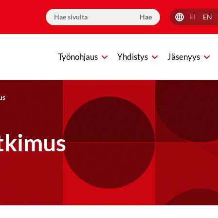
FI
EN
Työnohjaus
Yhdistys
Jäsenyys
us
tkimus