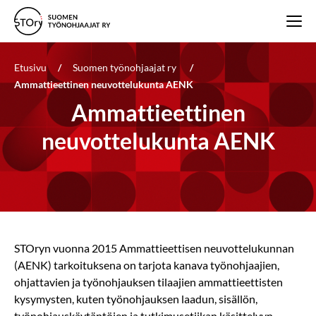
Etusivu
/
Suomen työnohjaajat ry
/
Ammattieettinen neuvottelukunta AENK
Ammattieettinen
neuvottelukunta AENK
STOryn vuonna 2015 Ammattieettisen neuvottelukunnan
(AENK) tarkoituksena on tarjota kanava työnohjaajien,
ohjattavien ja työnohjauksen tilaajien ammattieettisten
kysymysten, kuten työnohjauksen laadun, sisällön,
työnohjauskäytäntöjen ja tutkimusetiikan käsittelyyn.