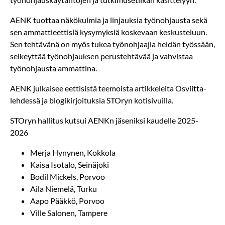
AENK tuottaa näkökulmia ja linjauksia työnohjausta sekä
sen ammattieettisiä kysymyksiä koskevaan keskusteluun.
Sen tehtävänä on myös tukea työnohjaajia heidän työssään,
selkeyttää työnohjauksen perustehtävää ja vahvistaa
työnohjausta ammattina.
AENK julkaisee eettisistä teemoista artikkeleita Osviitta-
lehdessä ja blogikirjoituksia STOryn kotisivuilla.
STOryn hallitus kutsui AENKn jäseniksi kaudelle 2025-
2026
Merja Hynynen, Kokkola
Kaisa Isotalo, Seinäjoki
Bodil Mickels, Porvoo
Aila Niemelä, Turku
Aapo Pääkkö, Porvoo
Ville Salonen, Tampere