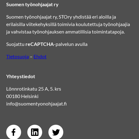
Suomen työnohjaajat ry
Suomen työnohjaajat ry, STOry yhdistää eri aloilla ja
erilaisilla viitekehyksillä toimivia koulutettuja työnohjaajia
ja vahvistaa työnohjauksen ammatillisia toimintatapoja.
Suojattu
reCAPTCHA
-palvelun avulla
Tietosuoja
–
Ehdot
Yhteystiedot
Lönnrotinkatu 25 A, 5. krs
00180 Helsinki
info@suomentyonohjaajat.fi