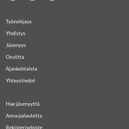
Työnohjaus
Yhdistys
Jäsenyys
Osviitta
Ajankohtaista
Yhteystiedot
Hae jäsenyyttä
Anna palautetta
Rekisteriseloste