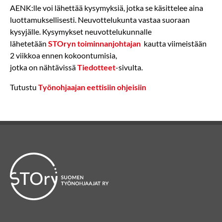
AENK:lle voi lähettää kysymyksiä, jotka se käsittelee aina
luottamuksellisesti. Neuvottelukunta vastaa suoraan
kysyjälle. Kysymykset neuvottelukunnalle
lähetetään
STOryn toiminnanjohtajan
kautta viimeistään
2 viikkoa ennen kokoontumisia,
jotka on nähtävissä
Tiedotteet
-sivulta.
Tutustu
Työnohjaajan eettisiin ohjeisiin