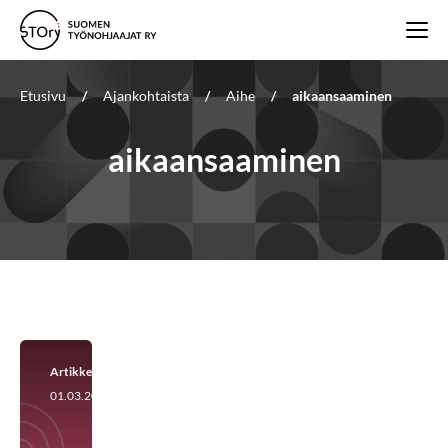
Etusivu
/
Ajankohtaista
/
Aihe
/
aikaansaaminen
aikaansaaminen
Artikkeli
01.03.2026