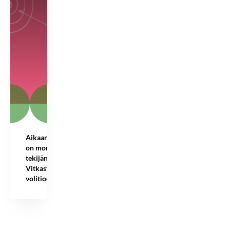
Aikaansaaminen
on monen
tekijän summa –
Vitkastelusta
volitioon