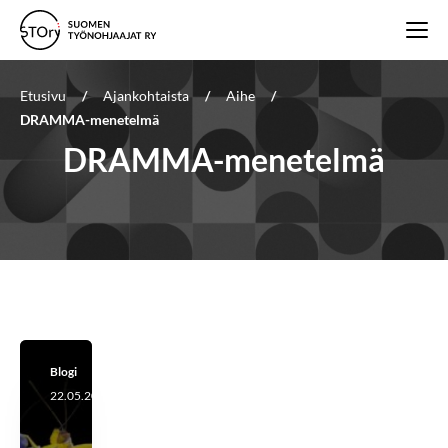
Etusivu
/
Ajankohtaista
/
Aihe
/
DRAMMA-menetelmä
DRAMMA-menetelmä
Blogi
22.05.2025