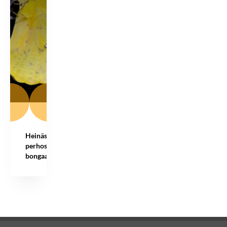
Heinäsirkasta
perhoshetkien
bongaajaksi