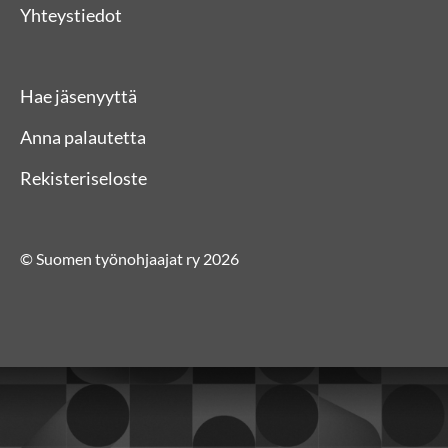
Yhteystiedot
Hae jäsenyyttä
Anna palautetta
Rekisteriseloste
© Suomen työnohjaajat ry 2026