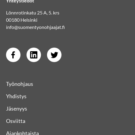
Yhteystiedot
Lönnrotinkatu 25 A, 5. krs
00180 Helsinki
info@suomentyonohjaajat.fi
Työnohjaus
Yhdistys
Jäsenyys
Osviitta
Ajankohtaista