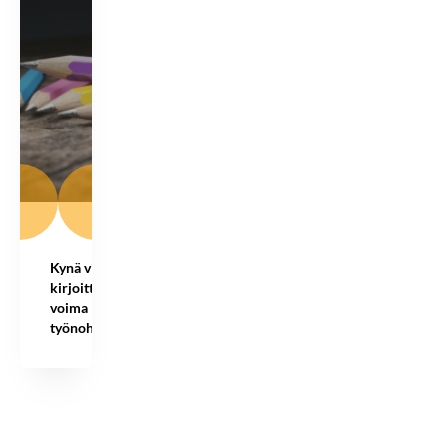
Kynä vieköön –
kirjoittamisen
voima
työnohjauksessa