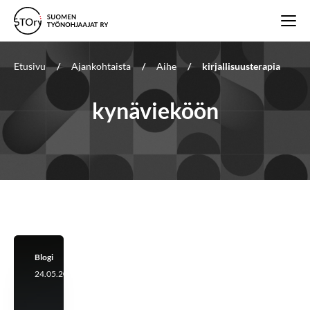
Etusivu
/
Ajankohtaista
/
Aihe
/
kirjallisuusterapia
kynävieköön
Blogi
24.05.2023