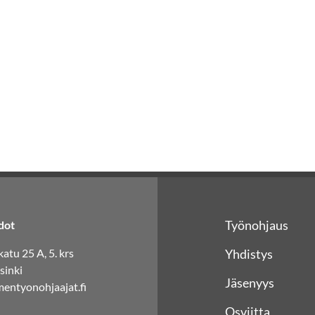
Työnohjaus
dot
atu 25 A, 5. krs
Yhdistys
sinki
Jäsenyys
entyonohjaajat.fi
Osviitta