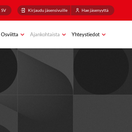
SV
Kirjaudu jäsensivuille
Hae jäsenyyttä
Osviitta
Ajankohtaista
Yhteystiedot