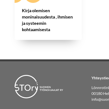
Kirja olemisen
moninaisuudesta , ihmisen
ja systeemin
kohtaamisesta
Yhteystie
Lönnrotink
00180 Hel
info@suom