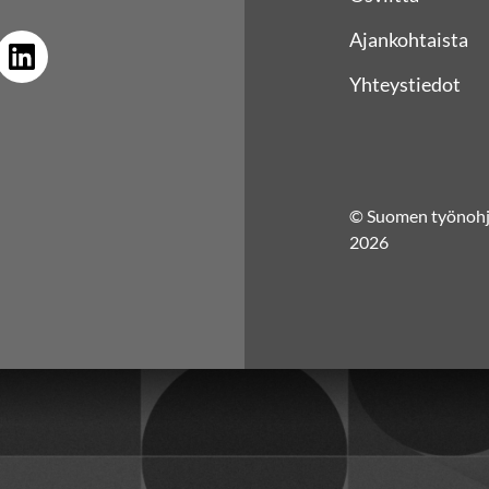
Ajankohtaista
Yhteystiedot
© Suomen työnohja
2026