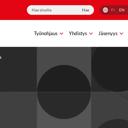
FI
EN
Työnohjaus
Yhdistys
Jäsenyys
s