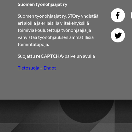
Suomen työnohjaajat ry
Suomen työnohjaajat ry, STOry yhdistää
eri aloilla ja erilaisilla viitekehyksillä
toimivia koulutettuja työnohjaajia ja
vahvistaa työnohjauksen ammatillisia
toimintatapoja.
Suojattu
reCAPTCHA
-palvelun avulla
Tietosuoja
–
Ehdot