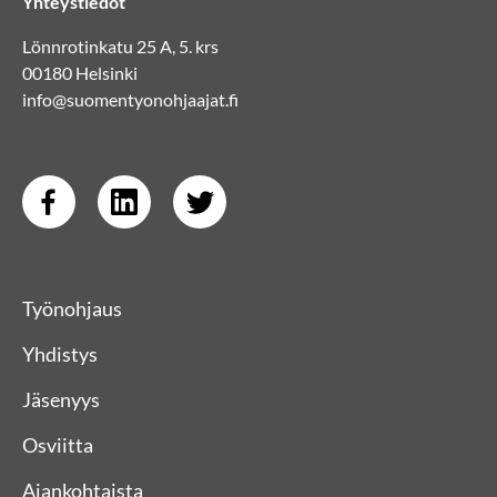
Yhteystiedot
Lönnrotinkatu 25 A, 5. krs
00180 Helsinki
info@suomentyonohjaajat.fi
Työnohjaus
Yhdistys
Jäsenyys
Osviitta
Ajankohtaista