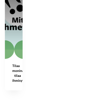
Tilaa
moninaisuudelle,
tilaa
ihmisyydelle