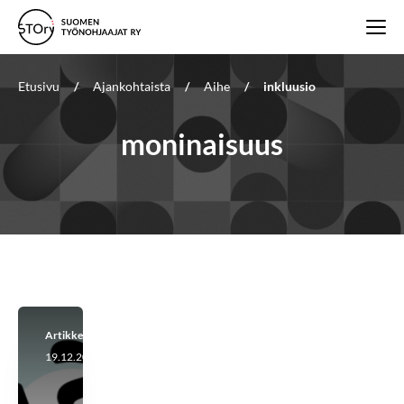
Etusivu
/
Ajankohtaista
/
Aihe
/
inkluusio
moninaisuus
Artikkeli
19.12.2025