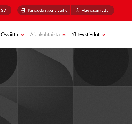
SV
Kirjaudu jäsensivuille
Hae jäsenyyttä
Osviitta
Ajankohtaista
Yhteystiedot