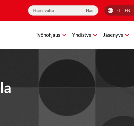
FI
EN
Työnohjaus
Yhdistys
Jäsenyys
la