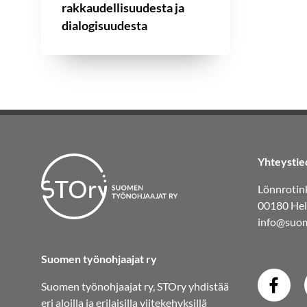
rakkaudellisuudesta ja
dialogisuudesta
Yhteystie
Lönnrotink
00180 Hel
info@suom
Suomen työnohjaajat ry
Suomen työnohjaajat ry, STOry yhdistää
eri aloilla ja erilaisilla viitekehyksillä