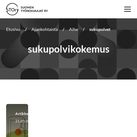
Etusivu
/
Ajankohtaista
/
Aihe
/
sukupolvet
sukupolvikokemus
Artikkeli
21.05.2024