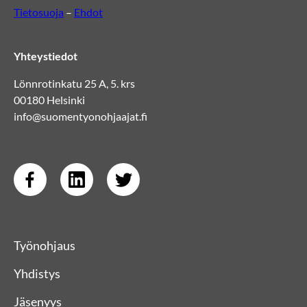
Tietosuoja
–
Ehdot
Yhteystiedot
Lönnrotinkatu 25 A, 5. krs
00180 Helsinki
info@suomentyonohjaajat.fi
Työnohjaus
Yhdistys
Jäsenyys