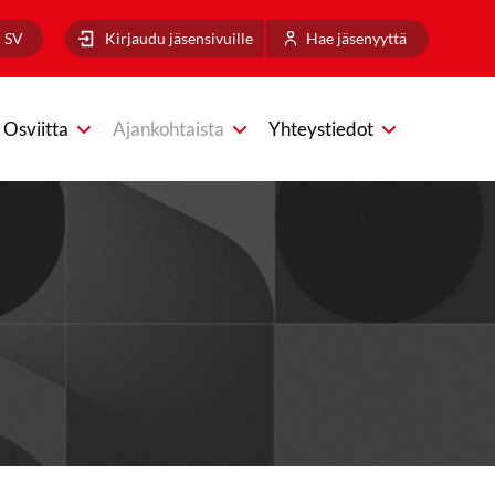
SV
Kirjaudu jäsensivuille
Hae jäsenyyttä
Osviitta
Ajankohtaista
Yhteystiedot