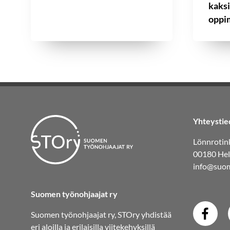
kaks
oppim
Yhteystie
Lönnrotink
00180 Hel
info@suom
Suomen työnohjaajat ry
Suomen työnohjaajat ry, STOry yhdistää
eri aloilla ja erilaisilla viitekehyksillä