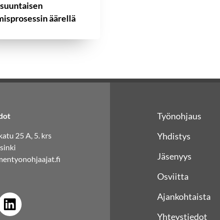
isuuntaisen
isprosessin äärellä
Työnohjaus
dot
atu 25 A, 5. krs
Yhdistys
sinki
Jäsenyys
entyonohjaajat.fi
Osviitta
Ajankohtaista
Yhteystiedot