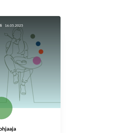
li
16.05.2025
ohjaaja