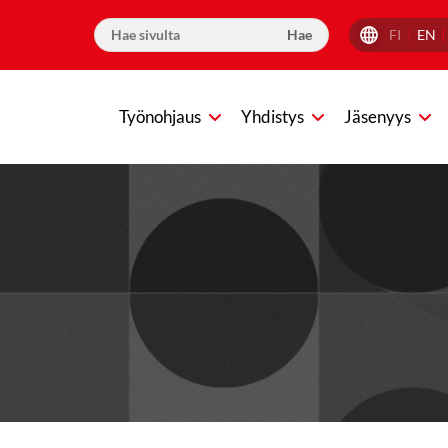
FI
EN
Työnohjaus
Yhdistys
Jäsenyys