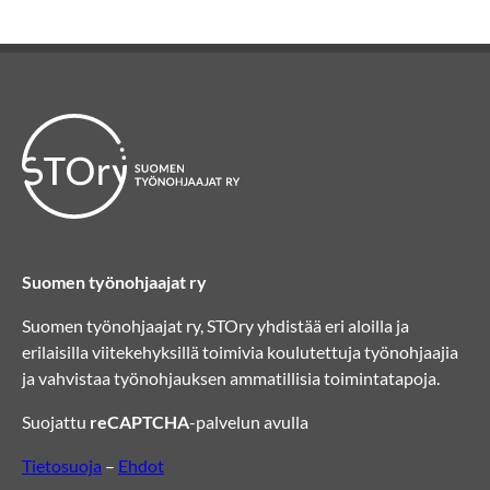
Suomen työnohjaajat ry
Suomen työnohjaajat ry, STOry yhdistää eri aloilla ja
erilaisilla viitekehyksillä toimivia koulutettuja työnohjaajia
ja vahvistaa työnohjauksen ammatillisia toimintatapoja.
Suojattu
reCAPTCHA
-palvelun avulla
Tietosuoja
–
Ehdot