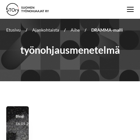
Etusivu
/
Ajankohtaista
/
Aihe
/
DRAMMA-malli
työnohjausmenetelmä
Blogi
16.05.2023