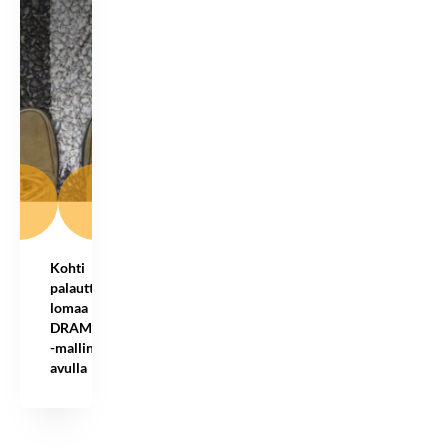
Kohti
palauttavaa
lomaa
DRAMMA
-mallin
avulla