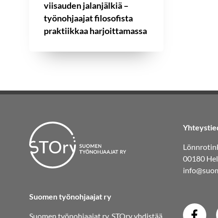
viisauden jalanjälkiä –
työnohjaajat filosofista
praktiikkaa harjoittamassa
Yhteystie
Lönnrotink
00180 Hel
info@suom
Suomen työnohjaajat ry
Suomen työnohjaajat ry, STOry yhdistää