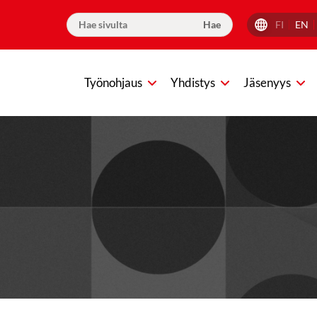
FI
EN
Työnohjaus
Yhdistys
Jäsenyys