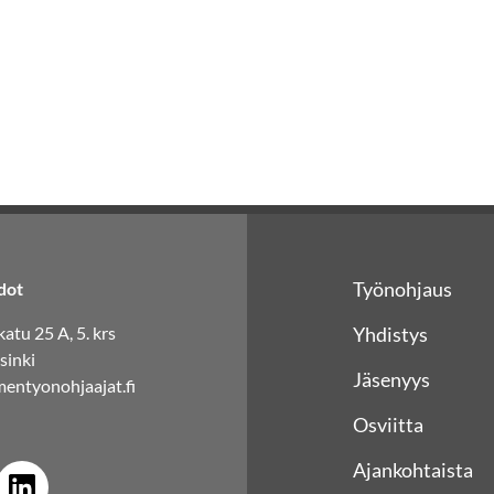
Työnohjaus
dot
atu 25 A, 5. krs
Yhdistys
sinki
Jäsenyys
entyonohjaajat.fi
Osviitta
Ajankohtaista