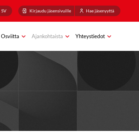
SV
Kirjaudu jäsensivuille
Hae jäsenyyttä
Osviitta
Ajankohtaista
Yhteystiedot