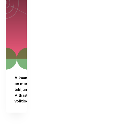
Aikaansaaminen
on monen
tekijän summa –
Vitkastelusta
volitioon