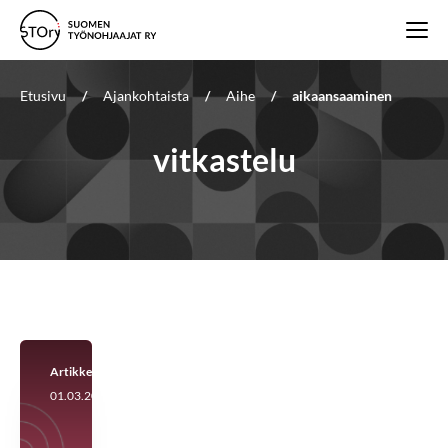
Etusivu
/
Ajankohtaista
/
Aihe
/
aikaansaaminen
vitkastelu
Artikkeli
01.03.2026