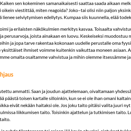
aiken sen kokeminen samanaikaisesti saattaa saada aikaan melkois
i oikein viestittää, miten reagoida? Joko–tai olisi niin paljon yksi
 lienee selviytymisen edellytys. Kumpaa siis kuunnella, elää todek
oimi ja erilaisten näkökulmien merkitys kasvaa. Toisaalta vahvistu
ä ja perusarvoja, joista ainakaan en luovu. Keskeiseksi muodostu
leihin ja jopa tarve rakentaa kokonaan uudelle perustalle oma fyys
ksittäiset ihmiset voimme kuitenkin vaikuttaa moneen asiaan. Ai
mme omalta osaltamme vahvistua ja mihin olemme itsessämme ja 
ohjaus
tettu ammatti. Saan ja joudun ajattelemaan, oivaltamaan yhdessä
 päästä toisen kartalle silloinkin, kun se ei ole ihan omani kaltaine
ka eivät nekään haitaksi ole. Jos joku taito pitäisi valita juuri ny
kulmissa liikkumisen taito. Toisinkin ajattelun ja tutkimisen taito.
aito.
 ja suhde tilanteeseen tai asiaan jää kovin ohueksi, ajatukset tuk