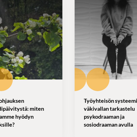
ohjauksen
Työyhteisön systeem
ipäivitystä: miten
väkivallan tarkastelu
tamme hyödyn
psykodraaman ja
ksille?
sosiodraaman avulla