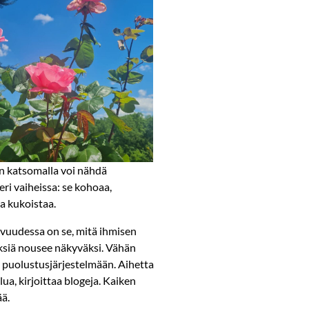
n katsomalla voi nähdä
ri vaiheissa: se kohoaa,
a kukoistaa.
vuudessa on se, mitä ihmisen
yksiä nousee näkyväksi. Vähän
n puolustusjärjestelmään. Aihetta
ua, kirjoittaa blogeja. Kaiken
ää.