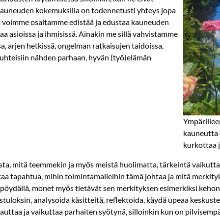
 Kauneuden kokemuksilla on todennetusti yhteys jopa
 voimme osaltamme edistää ja edustaa kauneuden
a asioissa ja ihmisissä. Ainakin me sillä vahvistamme
a, arjen hetkissä, ongelman ratkaisujen taidoissa,
suhteisiin nähden parhaan, hyvän (työ)elämän
Ympärillee
kauneutta e
kurkottaa j
, mitä teemmekin ja myös meistä huolimatta, tärkeintä vaikutta
lkaa tapahtua, mihin toimintamalleihin tämä johtaa ja mitä merkit
n pöydällä, monet myös tietävät sen merkityksen esimerkiksi keho
uloksin, analysoida käsitteitä, reflektoida, käydä upeaa keskustel
auttaa ja vaikuttaa parhaiten syötynä, silloinkin kun on pilvisemp