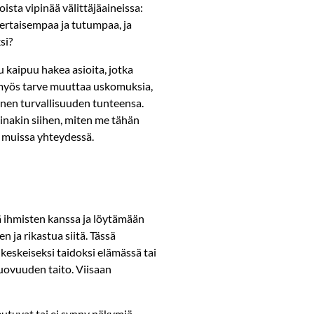
ta vipinää välittäjäaineissa:
nkertaisempaa ja tutumpaa, ja
si?
u kaipuu hakea asioita, jotka
u myös tarve muuttaa uskomuksia,
inen turvallisuuden tunteensa.
nakin siihen, miten me tähän
muissa yhteydessä.
 ihmisten kanssa ja löytämään
n ja rikastua siitä. Tässä
t keskeiseksi taidoksi elämässä tai
 Luovuuden taito. Viisaan
keutuvat tai ei synny näkymiä