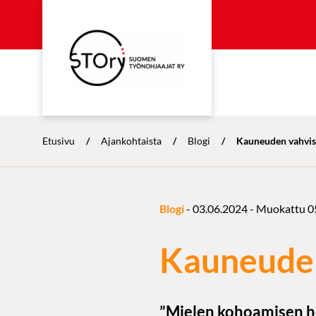
Etusivu
/
Ajankohtaista
/
Blogi
/
Kauneuden vahvis
Blogi
-
03.06.2024
- Muokattu
0
Kauneuden
”Mielen kohoamisen h