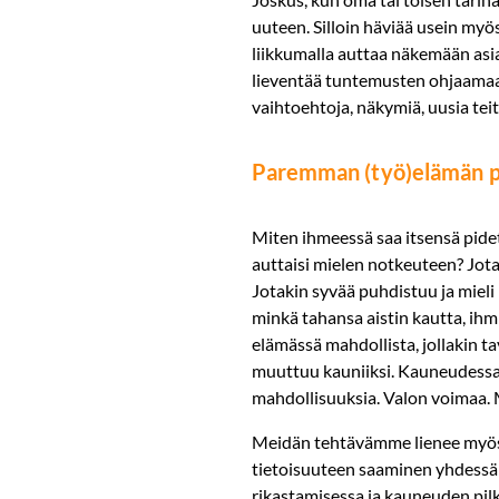
uuteen. Silloin häviää usein my
liikkumalla auttaa näkemään asi
lieventää tuntemusten ohjaamaa 
vaihtoehtoja, näkymiä, uusia teit
Paremman (työ)elämän p
Miten ihmeessä saa itsensä pidet
auttaisi mielen notkeuteen? Jota
Jotakin syvää puhdistuu ja miel
minkä tahansa aistin kautta, ihm
elämässä mahdollista, jollakin ta
muuttuu kauniiksi. Kauneudessa o
mahdollisuuksia. Valon voimaa. M
Meidän tehtävämme lienee myös 
tietoisuuteen saaminen yhdessä
rikastamisessa ja kauneuden pilk