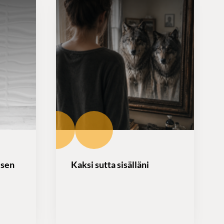
isen
Kaksi sutta sisälläni