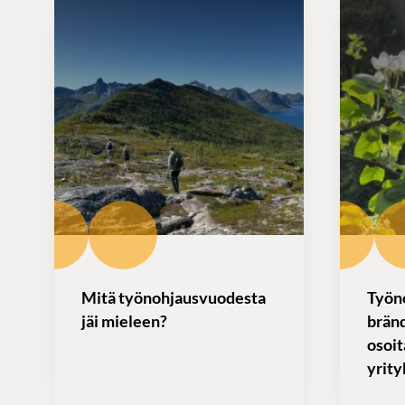
Mitä työnohjausvuodesta
Työn
jäi mieleen?
bränd
osoi
yrity