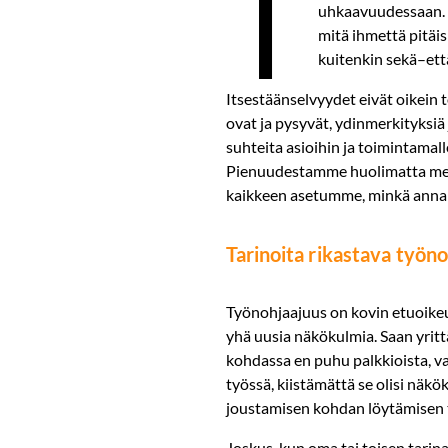
T
uhkaavuudessaan. K
mitä ihmettä pitäis
kuitenkin sekä–että
Itsestäänselvyydet eivät oikein t
ovat ja pysyvät, ydinmerkityksi
suhteita asioihin ja toimintamal
Pienuudestamme huolimatta me y
kaikkeen asetumme, minkä anna
Tarinoita rikastava työn
Työnohjaajuus on kovin etuoikeu
yhä uusia näkökulmia. Saan yrittää
kohdassa en puhu palkkioista, vaik
työssä, kiistämättä se olisi näkö
joustamisen kohdan löytämisen t
Joskus, kun oma tai toisen tarina