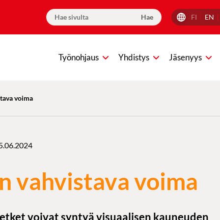
FI
EN
Työnohjaus
Yhdistys
Jäsenyys
tava voima
5.06.2024
 vahvistava voima
etket voivat syntyä visuaalisen kauneuden