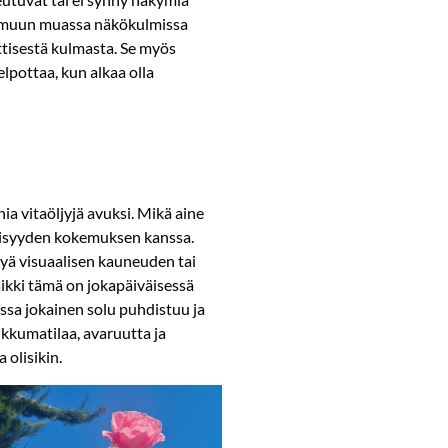
to muun muassa näkökulmissa
tisestä kulmasta. Se myös
pottaa, kun alkaa olla
a vitaöljyjä avuksi. Mikä aine
llisyyden kokemuksen kanssa.
yä visuaalisen kauneuden tai
ikki tämä on jokapäiväisessä
ossa jokainen solu puhdistuu ja
ikkumatilaa, avaruutta ja
 olisikin.