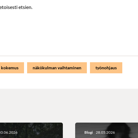
etoisesti etsien.
 kokemus
näkökulman vaihtaminen
työnohjaus
3.06.2026
Blogi
28.05.2026