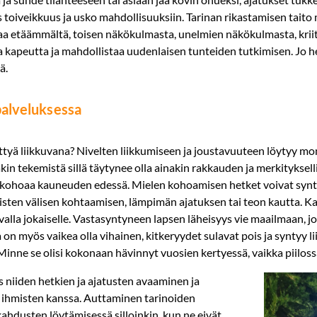
ös toiveikkuus ja usko mahdollisuuksiin. Tarinan rikastamisen tai
aa etäämmältä, toisen näkökulmasta, unelmien näkökulmasta, kriit
kapeutta ja mahdollistaa uudenlaisen tunteiden tutkimisen. Jo hel
ä.
alveluksessa
tyä liikkuvana? Nivelten liikkumiseen ja joustavuuteen löytyy moni
kin tekemistä sillä täytynee olla ainakin rakkauden ja merkitykse
i kohoaa kauneuden edessä. Mielen kohoamisen hetket voivat synt
isten välisen kohtaamisen, lämpimän ajatuksen tai teon kautta. Ka
valla jokaiselle. Vastasyntyneen lapsen läheisyys vie maailmaan, j
n myös vaikea olla vihainen, kitkeryydet sulavat pois ja syntyy li
inne se olisi kokonaan hävinnyt vuosien kertyessä, vaikka piilossa
niiden hetkien ja ajatusten avaaminen ja
 ihmisten kanssa. Auttaminen tarinoiden
ahdusten löytämisessä silloinkin, kun ne eivät