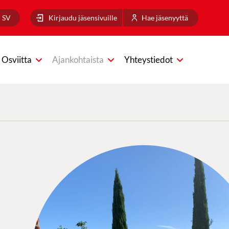
SV
Kirjaudu jäsensivuille
Hae jäsenyyttä
Osviitta
Ajankohtaista
Yhteystiedot