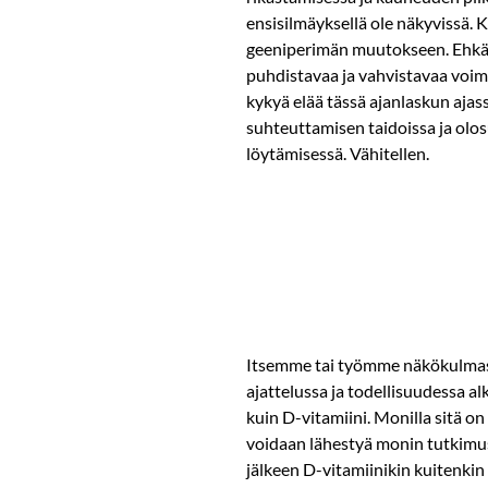
ensisilmäyksellä ole näkyvissä.
geeniperimän muutokseen. Ehkä
puhdistavaa ja vahvistavaa voima
kykyä elää tässä ajanlaskun ajass
suhteuttamisen taidoissa ja olo
löytämisessä. Vähitellen.
Itsemme tai työmme näkökulmasta
ajattelussa ja todellisuudessa a
kuin D-vitamiini. Monilla sitä o
voidaan lähestyä monin tutkimust
jälkeen D-vitamiinikin kuitenkin 