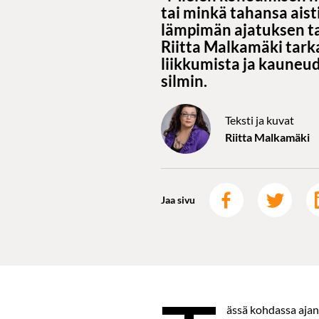
tai minkä tahansa aist
lämpimän ajatuksen ta
Riitta Malkamäki tark
liikkumista ja kauneu
silmin.
Teksti ja kuvat
Riitta Malkamäki
Jaa sivu
ässä kohdassa aja