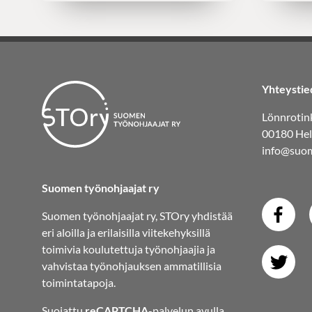
Yhteystie
Lönnrotink
00180 Hel
info@suom
Suomen työnohjaajat ry
Suomen työnohjaajat ry, STOry yhdistää
eri aloilla ja erilaisilla viitekehyksillä
toimivia koulutettuja työnohjaajia ja
vahvistaa työnohjauksen ammatillisia
toimintatapoja.
Suojattu
reCAPTCHA
-palvelun avulla