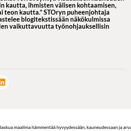
in kautta, ihmisten välisen kohtaamisen,
i teon kautta.” STOryn puheenjohtaja
astelee blogitekstissään näkökulmissa
den vaikuttavuutta työnohjauksellisin
nlaskua maailma hämmentää hyvyydessään, kauneudessaan ja ar