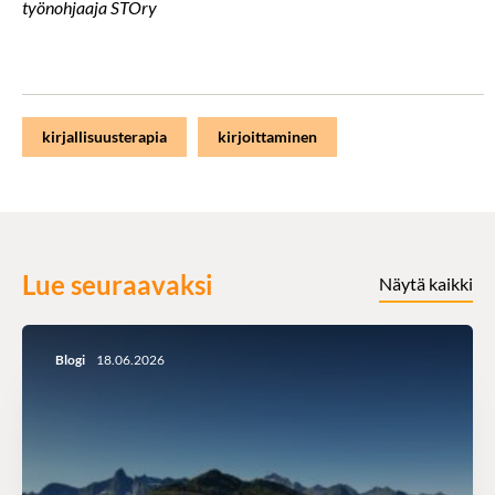
työnohjaaja STOry
kirjallisuusterapia
kirjoittaminen
Lue seuraavaksi
Näytä kaikki
Blogi
18.06.2026