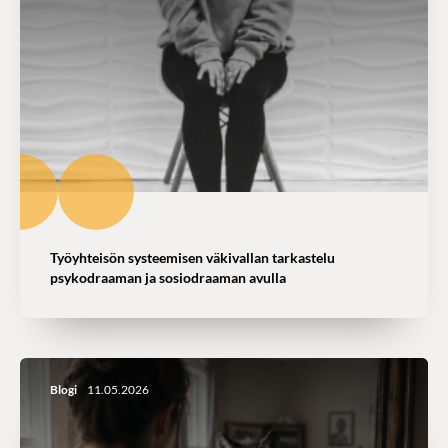
Työyhteisön systeemisen väkivallan tarkastelu
psykodraaman ja sosiodraaman avulla
Blogi
11.05.2026