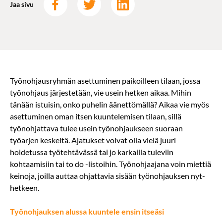
Jaa sivu
Työnohjausryhmän asettuminen paikoilleen tilaan, jossa
työnohjaus järjestetään, vie usein hetken aikaa. Mihin
tänään istuisin, onko puhelin äänettömällä? Aikaa vie myös
asettuminen oman itsen kuuntelemisen tilaan, sillä
työnohjattava tulee usein työnohjaukseen suoraan
työarjen keskeltä. Ajatukset voivat olla vielä juuri
hoidetussa työtehtävässä tai jo karkailla tuleviin
kohtaamisiin tai to do -listoihin. Työnohjaajana voin miettiä
keinoja, joilla auttaa ohjattavia sisään työnohjauksen nyt-
hetkeen.
Työnohjauksen alussa kuuntele ensin itseäsi