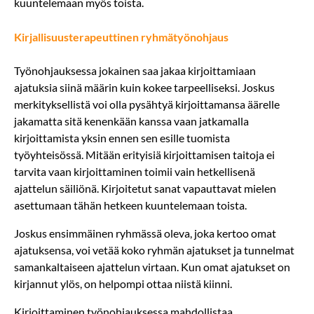
kuuntelemaan myös toista.
Kirjallisuusterapeuttinen ryhmätyönohjaus
Työnohjauksessa jokainen saa jakaa kirjoittamiaan
ajatuksia siinä määrin kuin kokee tarpeelliseksi. Joskus
merkityksellistä voi olla pysähtyä kirjoittamansa äärelle
jakamatta sitä kenenkään kanssa vaan jatkamalla
kirjoittamista yksin ennen sen esille tuomista
työyhteisössä. Mitään erityisiä kirjoittamisen taitoja ei
tarvita vaan kirjoittaminen toimii vain hetkellisenä
ajattelun säiliönä. Kirjoitetut sanat vapauttavat mielen
asettumaan tähän hetkeen kuuntelemaan toista.
Joskus ensimmäinen ryhmässä oleva, joka kertoo omat
ajatuksensa, voi vetää koko ryhmän ajatukset ja tunnelmat
samankaltaiseen ajattelun virtaan. Kun omat ajatukset on
kirjannut ylös, on helpompi ottaa niistä kiinni.
Kirjoittaminen työnohjauksessa mahdollistaa