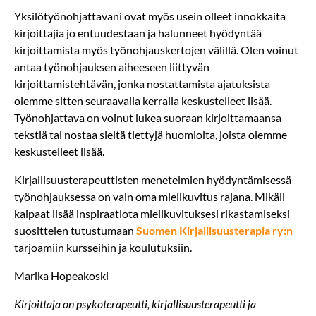
Yksilötyönohjattavani ovat myös usein olleet innokkaita
kirjoittajia jo entuudestaan ja halunneet hyödyntää
kirjoittamista myös työnohjauskertojen välillä. Olen voinut
antaa työnohjauksen aiheeseen liittyvän
kirjoittamistehtävän, jonka nostattamista ajatuksista
olemme sitten seuraavalla kerralla keskustelleet lisää.
Työnohjattava on voinut lukea suoraan kirjoittamaansa
tekstiä tai nostaa sieltä tiettyjä huomioita, joista olemme
keskustelleet lisää.
Kirjallisuusterapeuttisten menetelmien hyödyntämisessä
työnohjauksessa on vain oma mielikuvitus rajana. Mikäli
kaipaat lisää inspiraatiota mielikuvituksesi rikastamiseksi
suosittelen tutustumaan
Suomen Kirjallisuusterapia ry:n
tarjoamiin kursseihin ja koulutuksiin.
Marika Hopeakoski
Kirjoittaja on psykoterapeutti, kirjallisuusterapeutti ja