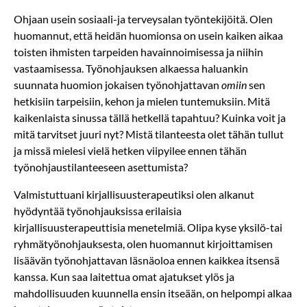
Ohjaan usein sosiaali-ja terveysalan työntekijöitä. Olen
huomannut, että heidän huomionsa on usein kaiken aikaa
toisten ihmisten tarpeiden havainnoimisessa ja niihin
vastaamisessa. Työnohjauksen alkaessa haluankin
suunnata huomion jokaisen työnohjattavan
omiin
sen
hetkisiin tarpeisiin, kehon ja mielen tuntemuksiin. Mitä
kaikenlaista sinussa tällä hetkellä tapahtuu? Kuinka voit ja
mitä tarvitset juuri nyt? Mistä tilanteesta olet tähän tullut
ja missä mielesi vielä hetken viipyilee ennen tähän
työnohjaustilanteeseen asettumista?
Valmistuttuani kirjallisuusterapeutiksi olen alkanut
hyödyntää työnohjauksissa erilaisia
kirjallisuusterapeuttisia menetelmiä. Olipa kyse yksilö-tai
ryhmätyönohjauksesta, olen huomannut kirjoittamisen
lisäävän työnohjattavan läsnäoloa ennen kaikkea itsensä
kanssa. Kun saa laitettua omat ajatukset ylös ja
mahdollisuuden kuunnella ensin itseään, on helpompi alkaa