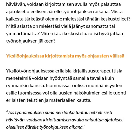
häviävän, voidaan kirjoittamisen avulla myös palauttaa
ajatukset oleellisen äärelle työnohjauksen aikana. Mistä
kaikesta tärkeästä olemme mielestäsi tänään keskustelleet?
Mitä asiasta on mielestäsi vielä jäänyt sanomatta tai
ymmärtämättä? Miten tätä keskustelua olisi hyvä jatkaa
työnohjauksen jälkeen?
Yksilöohjauksissa kirjoittamista myös ohjausten välissä
Yksilötyönohjauksessa erilaisia kirjallisuusterapeuttisia
menetelmiä voidaan hyödyntää samalla tavalla kuin
ryhmänkin kanssa. Isommassa roolissa moniäänisyyden
esille tuomisessa voi olla uusien näkökulmien esille tuonti
erilaisten tekstien ja materiaalien kautta.
”Jos työnohjauksen punainen lanka tuntuu hetkellisesti
häviävän, voidaan kirjoittamisen avulla palauttaa ajatukset
oleellisen äärelle työnohjauksen aikana.
”