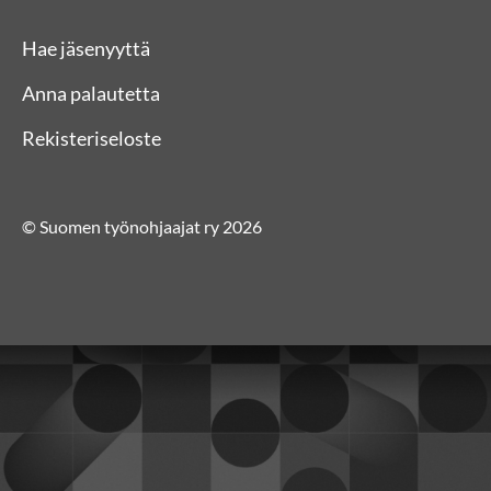
Hae jäsenyyttä
Anna palautetta
Rekisteriseloste
© Suomen työnohjaajat ry 2026