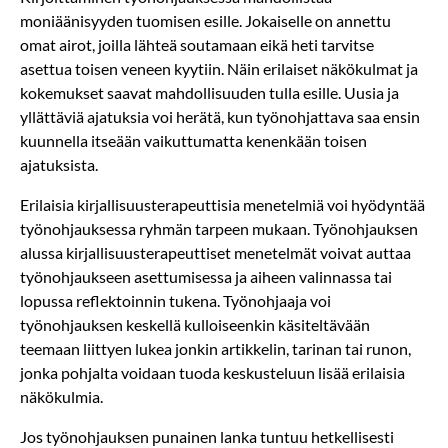
moniäänisyyden tuomisen esille. Jokaiselle on annettu
omat airot, joilla lähteä soutamaan eikä heti tarvitse
asettua toisen veneen kyytiin. Näin erilaiset näkökulmat ja
kokemukset saavat mahdollisuuden tulla esille. Uusia ja
yllättäviä ajatuksia voi herätä, kun työnohjattava saa ensin
kuunnella itseään vaikuttumatta kenenkään toisen
ajatuksista.
Erilaisia kirjallisuusterapeuttisia menetelmiä voi hyödyntää
työnohjauksessa ryhmän tarpeen mukaan. Työnohjauksen
alussa kirjallisuusterapeuttiset menetelmät voivat auttaa
työnohjaukseen asettumisessa ja aiheen valinnassa tai
lopussa reflektoinnin tukena. Työnohjaaja voi
työnohjauksen keskellä kulloiseenkin käsiteltävään
teemaan liittyen lukea jonkin artikkelin, tarinan tai runon,
jonka pohjalta voidaan tuoda keskusteluun lisää erilaisia
näkökulmia.
Jos työnohjauksen punainen lanka tuntuu hetkellisesti