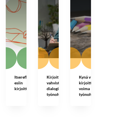
Itsereflektio
Kirjoittaminen
Kynä vieköön –
esiin
vahvistaa
kirjoittamisen
kirjoittamalla
dialogia
voima
työnohjauksessa
työnohjauksessa