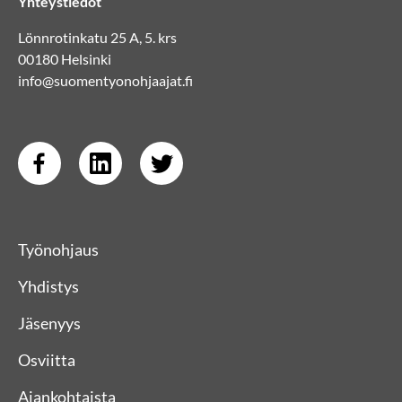
Yhteystiedot
Lönnrotinkatu 25 A, 5. krs
00180 Helsinki
info@suomentyonohjaajat.fi
Työnohjaus
Yhdistys
Jäsenyys
Osviitta
Ajankohtaista