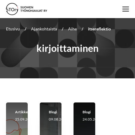
Etusivu
/
Ajankohtaista
/
Aihe
/
itsereflektio
kirjoittaminen
Artikkeli
Blogi
Blogi
25.09.2025
09.08.2023
24.05.2023