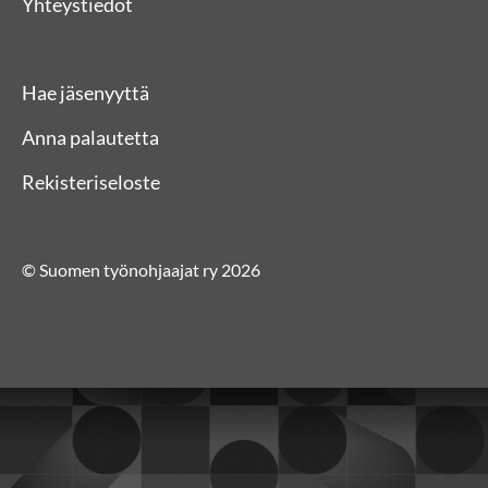
Yhteystiedot
Hae jäsenyyttä
Anna palautetta
Rekisteriseloste
© Suomen työnohjaajat ry 2026