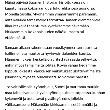
Näinä päivinä Suomen historian kirjoituksessa on
kääntymässä kokonaan uusi luku, ehkä jopa uusi kirja.
Monella tasolla. Myöhemmin ymmärrämme paremmin,
mitä kaikkea tämä meille tarkoittaa. Tänään olemme vielä
liian keskellä tapahtumia kyetäksemme näkemään
kirkkaammin, kokonaisuuden näkökulmasta tai
etäämmältä.
Samaan aikaan rakennetaan vuosikymmenten suurinta
hallinnollista muutosta hyvinvointialueiden kautta.
Hämmennyksen keskellä on yritettävä saada selkeyttä,
mihin myös tämä meitä johtaa. Kovin vähän tiedämme
lopputuloksesta, vaikka sen vaikutukset ulottuvat meistä
jokaiseen, myös taloudellisesti. Toivomme parasta.
Jos valtioille olisi työnohjaus, Suomi ja muutama muukin
maa taitaisivat olla hyvän työnohjauksen tarpeessa, kunhan
kykenevät ja uskaltavat pysähtyä, edes jollekin
välitasanteelle. Näkemään kirkkaammin, etäämmältä ja