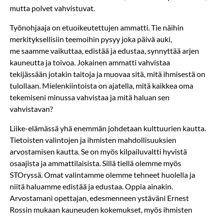
mutta polvet vahvistuvat.
Työnohjaaja on etuoikeutettujen ammatti. Tie näihin
merkityksellisiin teemoihin pysyy joka päivä auki,
me saamme vaikuttaa, edistää ja edustaa, synnyttää arjen
kauneutta ja toivoa. Jokainen ammatti vahvistaa
tekijässään jotakin taitoja ja muovaa sitä, mitä ihmisestä on
tulollaan. Mielenkiintoista on ajatella, mitä kaikkea oma
tekemiseni minussa vahvistaa ja mitä haluan sen
vahvistavan?
Liike-elämässä yhä enemmän johdetaan kulttuurien kautta.
Tietoisten valintojen ja ihmisten mahdollisuuksien
arvostamisen kautta. Se on myös kilpailuvaltti hyvistä
osaajista ja ammattilaisista. Sillä tiellä olemme myös
STOryssä. Omat valintamme olemme tehneet huolella ja
niitä haluamme edistää ja edustaa. Oppia ainakin.
Arvostamani opettajan, edesmenneen ystäväni Ernest
Rossin mukaan kauneuden kokemukset, myös ihmisten