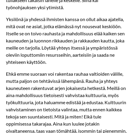
tullakseen takaisin lähelle ja keskelle. Siinä kai
työnohjauksen yksi ytimistä.
Yksilönä ja yhdessä ihmisten kanssa on ollut aikaa ajatella,
mitä ovat ne asiat, jotka elämässä nyt nousevat keskiöön.
Itselle se on toivo rauhasta ja mahdollisuus elää kaiken sen
kauneuden ja luonnon rikkauden ja rakkauden kautta, joka
meille on tarjolla. Löytää yhteys itsessä ja ympäristössä
oleviin loputtomiin resursseihin, aarteisiin ja saada ne
yhteiseen käyttöön.
Ehkä emme suoraan voi rakentaa rauhaa valtioiden välille,
mutta paljon on tehtävissä lähempänä. Rauha ja yhteys
kauneuteen rakentuvat arjen jokaisesta hetkestä. Meillä on
aina mahdollisuus tietoisesti vahvistaa kulttuuria, myös
työkulttuuria, jota haluamme edistää ja edustaa. Kulttuurin
vahvistaminen on tietoista valintaa, mutta ennen kaikkea
tekoja sen suuntaisesti. Mitä ja miten! Eikä tule
oppimisessa takarajaa. Aina kun luulee jotakin
oivaltaneensa, taas vaan tömähtää, isommin tai pienemmin,