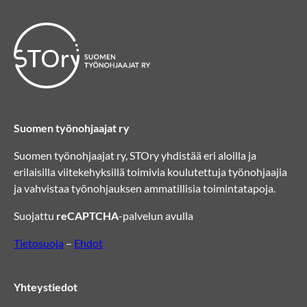
Suomen työnohjaajat ry
Suomen työnohjaajat ry, STOry yhdistää eri aloilla ja
erilaisilla viitekehyksillä toimivia koulutettuja työnohjaajia
ja vahvistaa työnohjauksen ammatillisia toimintatapoja.
Suojattu
reCAPTCHA
-palvelun avulla
Tietosuoja
–
Ehdot
Yhteystiedot