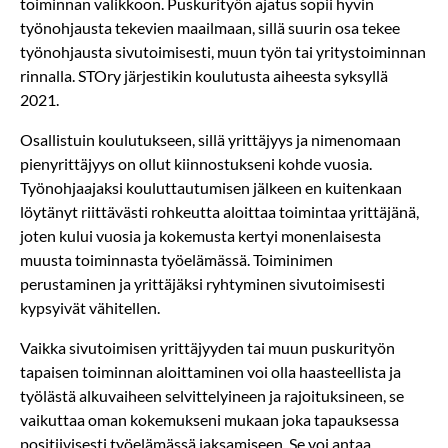
toiminnan valikkoon. Puskurityön ajatus sopii hyvin
työnohjausta tekevien maailmaan, sillä suurin osa tekee
työnohjausta sivutoimisesti, muun työn tai yritystoiminnan
rinnalla. STOry järjestikin koulutusta aiheesta syksyllä
2021.
Osallistuin koulutukseen, sillä yrittäjyys ja nimenomaan
pienyrittäjyys on ollut kiinnostukseni kohde vuosia.
Työnohjaajaksi kouluttautumisen jälkeen en kuitenkaan
löytänyt riittävästi rohkeutta aloittaa toimintaa yrittäjänä,
joten kului vuosia ja kokemusta kertyi monenlaisesta
muusta toiminnasta työelämässä. Toiminimen
perustaminen ja yrittäjäksi ryhtyminen sivutoimisesti
kypsyivät vähitellen.
Vaikka sivutoimisen yrittäjyyden tai muun puskurityön
tapaisen toiminnan aloittaminen voi olla haasteellista ja
työlästä alkuvaiheen selvittelyineen ja rajoituksineen, se
vaikuttaa oman kokemukseni mukaan joka tapauksessa
positiivisesti työelämässä jaksamiseen. Se voi antaa