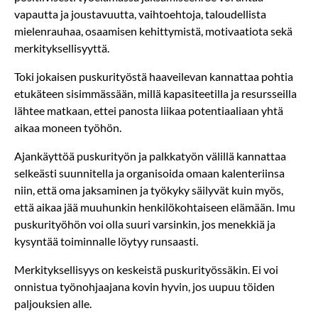
vapautta ja joustavuutta, vaihtoehtoja, taloudellista
mielenrauhaa, osaamisen kehittymistä, motivaatiota sekä
merkityksellisyyttä.
Toki jokaisen puskurityöstä haaveilevan kannattaa pohtia
etukäteen sisimmässään, millä kapasiteetilla ja resursseilla
lähtee matkaan, ettei panosta liikaa potentiaaliaan yhtä
aikaa moneen työhön.
Ajankäyttöä puskurityön ja palkkatyön välillä kannattaa
selkeästi suunnitella ja organisoida omaan kalenteriinsa
niin, että oma jaksaminen ja työkyky säilyvät kuin myös,
että aikaa jää muuhunkin henkilökohtaiseen elämään. Imu
puskurityöhön voi olla suuri varsinkin, jos menekkiä ja
kysyntää toiminnalle löytyy runsaasti.
Merkityksellisyys on keskeistä puskurityössäkin. Ei voi
onnistua työnohjaajana kovin hyvin, jos uupuu töiden
paljouksien alle.