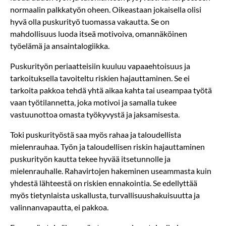
normaalin palkkatyön oheen. Oikeastaan jokaisella olisi
hyvä olla puskurityö tuomassa vakautta. Se on
mahdollisuus luoda itseä motivoiva, omannäköinen
työelämä ja ansaintalogiikka.
Puskurityön periaatteisiin kuuluu vapaaehtoisuus ja
tarkoituksella tavoiteltu riskien hajauttaminen. Se ei
tarkoita pakkoa tehdä yhtä aikaa kahta tai useampaa työtä
vaan työtilannetta, joka motivoi ja samalla tukee
vastuunottoa omasta työkyvystä ja jaksamisesta.
Toki puskurityöstä saa myös rahaa ja taloudellista
mielenrauhaa. Työn ja taloudellisen riskin hajauttaminen
puskurityön kautta tekee hyvää itsetunnolle ja
mielenrauhalle. Rahavirtojen hakeminen useammasta kuin
yhdestä lähteestä on riskien ennakointia. Se edellyttää
myös tietynlaista uskallusta, turvallisuushakuisuutta ja
valinnanvapautta, ei pakkoa.