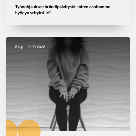
Työnohjauksen brändipäivitystä: miten osoitamme
hyödyn yrityksille?
Blogi
28.05.2026