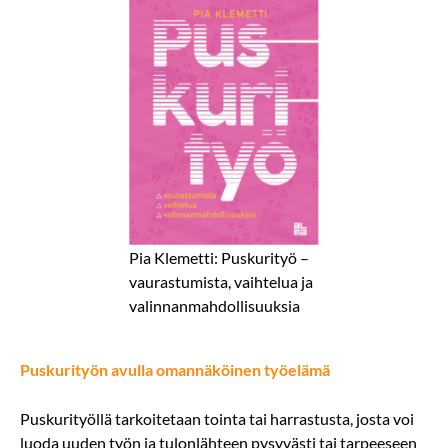
Pia Klemetti: Puskurityö –
vaurastumista, vaihtelua ja
valinnanmahdollisuuksia
Puskurityön avulla omannäköinen työelämä
Puskurityöllä tarkoitetaan tointa tai harrastusta, josta voi
luoda uuden työn ja tulonlähteen pysyvästi tai tarpeeseen