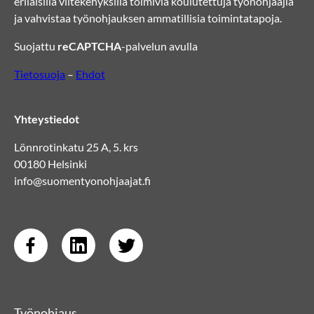
erilaisilla viitekehyksillä toimivia koulutettuja työnohjaajia
ja vahvistaa työnohjauksen ammatillisia toimintatapoja.
Suojattu
reCAPTCHA
-palvelun avulla
Tietosuoja
–
Ehdot
Yhteystiedot
Lönnrotinkatu 25 A, 5. krs
00180 Helsinki
info@suomentyonohjaajat.fi
Työnohjaus