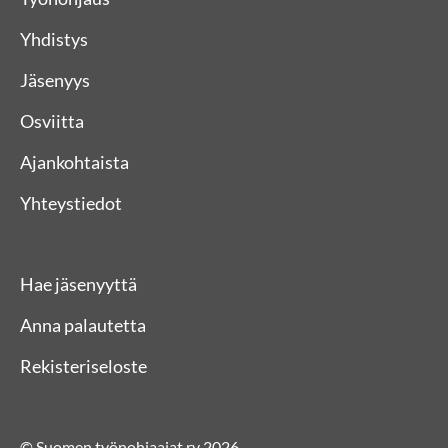
Yhdistys
Jäsenyys
Osviitta
Ajankohtaista
Yhteystiedot
Hae jäsenyyttä
Anna palautetta
Rekisteriseloste
© Suomen työnohjaajat ry 2026