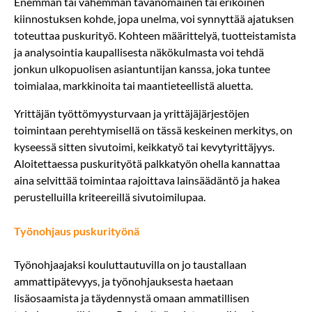
Enemmän tai vähemmän tavanomainen tai erikoinen
kiinnostuksen kohde, jopa unelma, voi synnyttää ajatuksen
toteuttaa puskurityö. Kohteen määrittelyä, tuotteistamista
ja analysointia kaupallisesta näkökulmasta voi tehdä
jonkun ulkopuolisen asiantuntijan kanssa, joka tuntee
toimialaa, markkinoita tai maantieteellistä aluetta.
Yrittäjän työttömyysturvaan ja yrittäjäjärjestöjen
toimintaan perehtymisellä on tässä keskeinen merkitys, on
kyseessä sitten sivutoimi, keikkatyö tai kevytyrittäjyys.
Aloitettaessa puskurityötä palkkatyön ohella kannattaa
aina selvittää toimintaa rajoittava lainsäädäntö ja hakea
perustelluilla kriteereillä sivutoimilupaa.
Työnohjaus puskurityönä
Työnohjaajaksi kouluttautuvilla on jo taustallaan
ammattipätevyys, ja työnohjauksesta haetaan
lisäosaamista ja täydennystä omaan ammatillisen