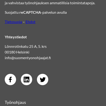
ja vahvistaa työnohjauksen ammatillisia toimintatapoja.
Suojattu
reCAPTCHA
-palvelun avulla
Tietosuoja
–
Ehdot
Yhteystiedot
Lönnrotinkatu 25 A, 5. krs
00180 Helsinki
info@suomentyonohjaajat.fi
Työnohjaus