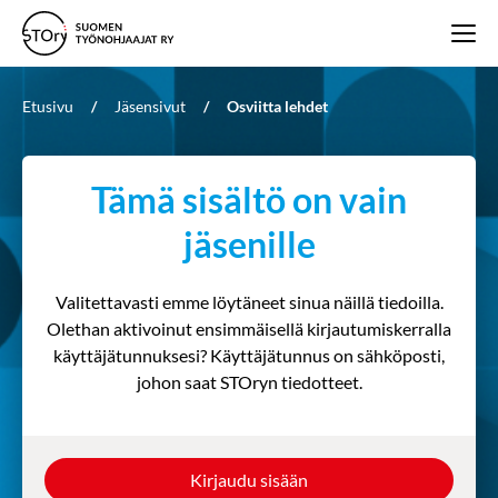
Etusivu
/
Jäsensivut
/
Osviitta lehdet
Tämä sisältö on vain
jäsenille
Valitettavasti emme löytäneet sinua näillä tiedoilla.
Olethan aktivoinut ensimmäisellä kirjautumiskerralla
käyttäjätunnuksesi? Käyttäjätunnus on sähköposti,
johon saat STOryn tiedotteet.
Kirjaudu sisään