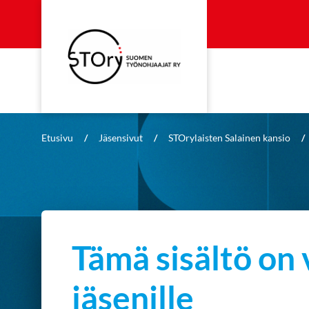
Etusivu
/
Jäsensivut
/
STOrylaisten Salainen kansio
/
Tämä sisältö on 
jäsenille