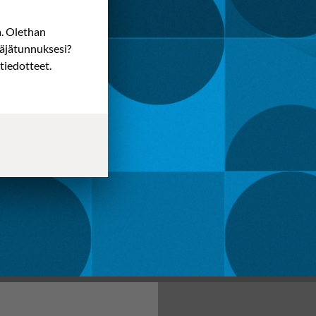
a. Olethan
täjätunnuksesi?
tiedotteet.