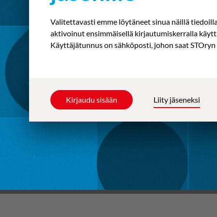
Valitettavasti emme löytäneet sinua näillä tiedoill
aktivoinut ensimmäisellä kirjautumiskerralla käyt
Käyttäjätunnus on sähköposti, johon saat STOryn 
Kirjaudu sisään
Liity jäseneksi