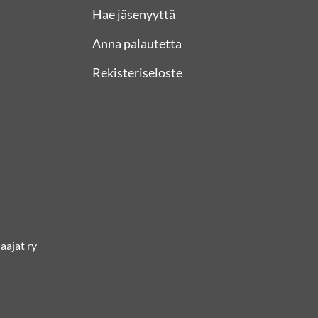
Hae jäsenyyttä
Anna palautetta
Rekisteriseloste
ajat ry