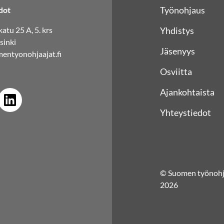
Työnohjaus
dot
atu 25 A, 5. krs
Yhdistys
sinki
Jäsenyys
entyonohjaajat.fi
Osviitta
Ajankohtaista
Yhteystiedot
© Suomen työnohja
2026