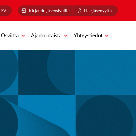
SV
Kirjaudu jäsensivuille
Hae jäsenyyttä
Osviitta
Ajankohtaista
Yhteystiedot