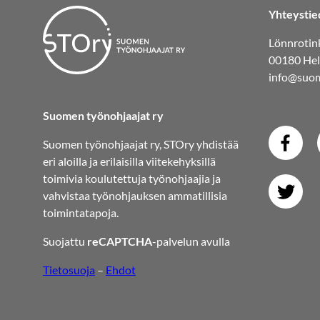
Yhteystie
Lönnrotink
00180 Hel
info@suom
Suomen työnohjaajat ry
Suomen työnohjaajat ry, STOry yhdistää
eri aloilla ja erilaisilla viitekehyksillä
toimivia koulutettuja työnohjaajia ja
vahvistaa työnohjauksen ammatillisia
toimintatapoja.
Suojattu
reCAPTCHA
-palvelun avulla
Tietosuoja
–
Ehdot