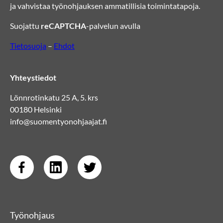
ja vahvistaa työnohjauksen ammatillisia toimintatapoja.
Suojattu
reCAPTCHA
-palvelun avulla
Tietosuoja
–
Ehdot
Yhteystiedot
Lönnrotinkatu 25 A, 5. krs
00180 Helsinki
info@suomentyonohjaajat.fi
Työnohjaus