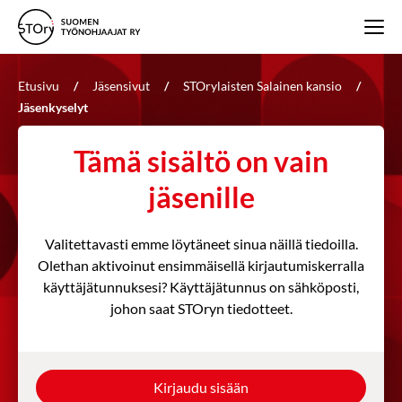
Etusivu
/
Jäsensivut
/
STOrylaisten Salainen kansio
/
Jäsenkyselyt
Tämä sisältö on vain
jäsenille
Valitettavasti emme löytäneet sinua näillä tiedoilla.
Olethan aktivoinut ensimmäisellä kirjautumiskerralla
käyttäjätunnuksesi? Käyttäjätunnus on sähköposti,
johon saat STOryn tiedotteet.
Kirjaudu sisään