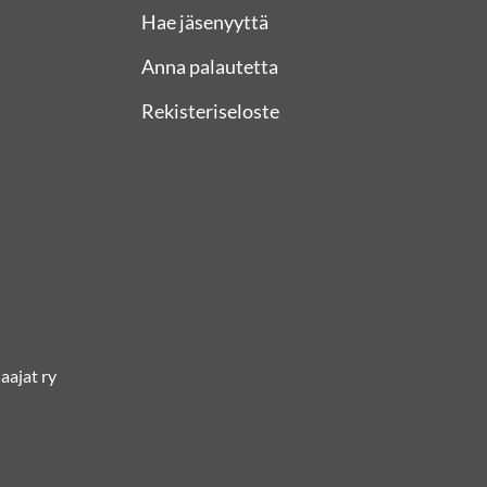
Hae jäsenyyttä
Anna palautetta
Rekisteriseloste
ajat ry