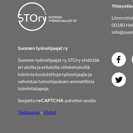
Yhteystie
Lönnrotink
00180 Hel
info@suom
Suomen työnohjaajat ry
Suomen työnohjaajat ry, STOry yhdistää
eri aloilla ja erilaisilla viitekehyksillä
toimivia koulutettuja työnohjaajia ja
vahvistaa työnohjauksen ammatillisia
toimintatapoja.
Suojattu
reCAPTCHA
-palvelun avulla
Tietosuoja
–
Ehdot