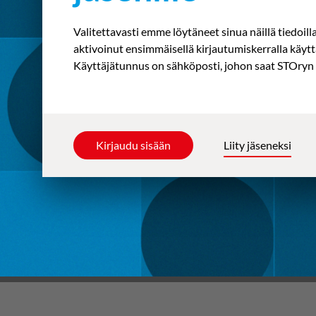
Valitettavasti emme löytäneet sinua näillä tiedoill
aktivoinut ensimmäisellä kirjautumiskerralla käyt
Käyttäjätunnus on sähköposti, johon saat STOryn 
Kirjaudu sisään
Liity jäseneksi