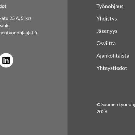
Työnohjaus
dot
atu 25 A, 5. krs
Yhdistys
sinki
Jäsenyys
entyonohjaajat.fi
Osviitta
Ajankohtaista
Yhteystiedot
© Suomen työnohja
2026