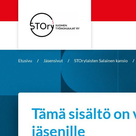
Etusivu
/
Jäsensivut
/
STOrylaisten Salainen kansio
/
Tämä sisältö on 
jäsenille