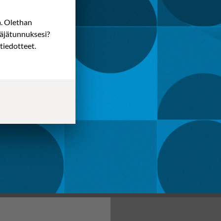
a. Olethan
täjätunnuksesi?
tiedotteet.