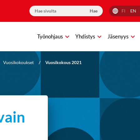
FI
EN
Työnohjaus
Yhdistys
Jäsenyys
Vuosikokoukset
/
Vuosikokous 2021
vain