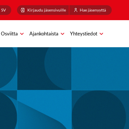
SV
Kirjaudu jäsensivuille
Hae jäsenyyttä
Osviitta
Ajankohtaista
Yhteystiedot