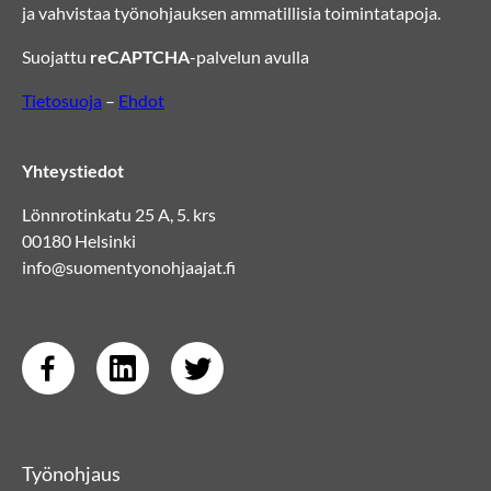
ja vahvistaa työnohjauksen ammatillisia toimintatapoja.
Suojattu
reCAPTCHA
-palvelun avulla
Tietosuoja
–
Ehdot
Yhteystiedot
Lönnrotinkatu 25 A, 5. krs
00180 Helsinki
info@suomentyonohjaajat.fi
Työnohjaus