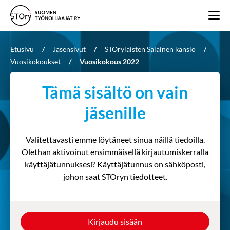
Etusivu
/
Jäsensivut
/
STOrylaisten Salainen kansio
/
Vuosikokoukset
/
Vuosikokous 2022
Tämä sisältö on vain
jäsenille
Valitettavasti emme löytäneet sinua näillä tiedoilla.
Olethan aktivoinut ensimmäisellä kirjautumiskerralla
käyttäjätunnuksesi? Käyttäjätunnus on sähköposti,
johon saat STOryn tiedotteet.
Kirjaudu sisään