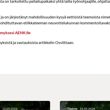
on tarkoitettu peilailupaikaksi yhtä lailla työnohjaajille, ohjatt
ja on järjestänyt mahdollisuuden kysyä eettisistä teemoista nime
a pohdituttavan etiikkateeman neuvottelukunnan kommentoitavaksi.
ymyksesi AENK:lle
sistä ja vastauksista artikkelin Osviittaan.
12.05.2026
Tiedote
11.05.2026