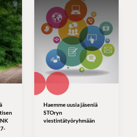
ä
Haemme uusia jäseniä
tisen
STOryn
ENK
viestintätyöryhmään
27-