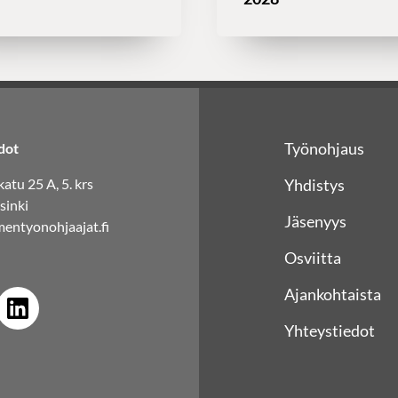
Työnohjaus
dot
atu 25 A, 5. krs
Yhdistys
sinki
Jäsenyys
entyonohjaajat.fi
Osviitta
Ajankohtaista
Yhteystiedot