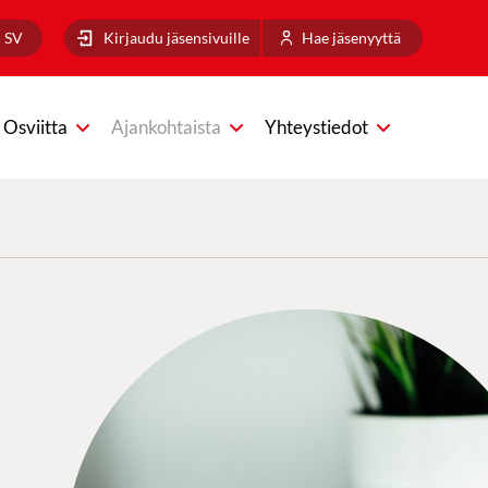
SV
Kirjaudu jäsensivuille
Hae jäsenyyttä
Osviitta
Ajankohtaista
Yhteystiedot