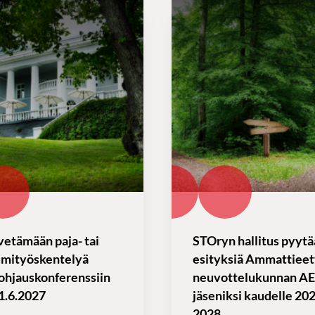
vetämään paja- tai
STOryn hallitus pyytä
umityöskentelyä
esityksiä Ammattieet
ohjauskonferenssiin
neuvottelukunnan A
1.6.2027
jäseniksi kaudelle 20
2028