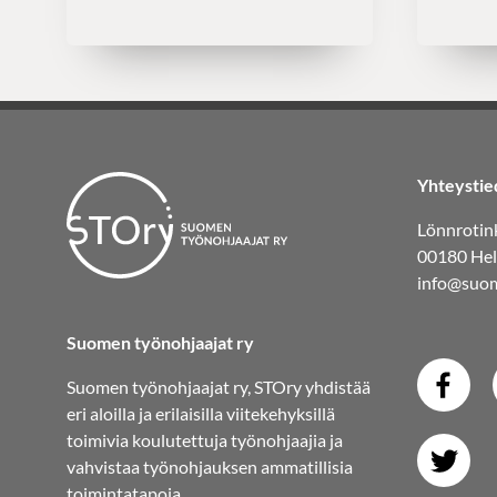
Yhteystie
Lönnrotink
00180 Hel
info@suom
Suomen työnohjaajat ry
Suomen työnohjaajat ry, STOry yhdistää
eri aloilla ja erilaisilla viitekehyksillä
toimivia koulutettuja työnohjaajia ja
vahvistaa työnohjauksen ammatillisia
toimintatapoja.