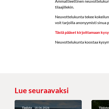
Ammattieettinen neuvottelukunta 
tilaajillekin.
Neuvottelukunta tekee kokeilun 
voit tarjoilla anonyymisti sinu
Tästä pääset kirjoittamaan kys
Neuvottelukunta koostaa kysymyk
Lue seuraavaksi
Tiedote
18.06.2026
Tiedote