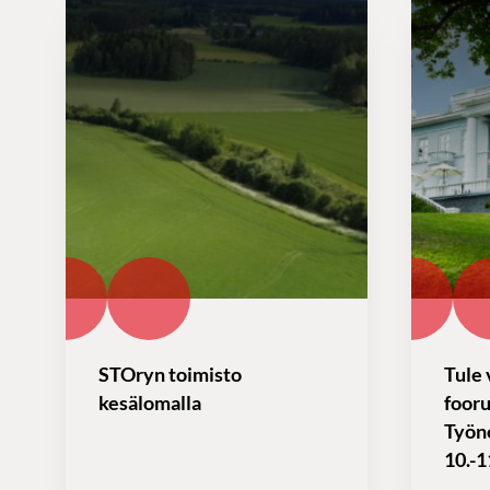
STOryn toimisto
Tule 
kesälomalla
foor
Työn
10.-1