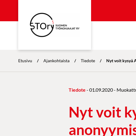
Etusivu
/
Ajankohtaista
/
Tiedote
/
Nyt voit kysyä
Tiedote
-
01.09.2020
- Muokatt
Nyt voit 
anonyymis