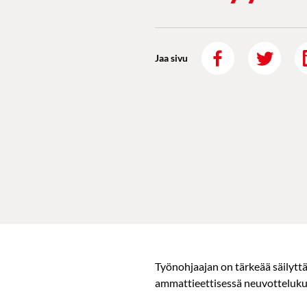
Jaa sivu
Työnohjaajan on tärkeää säilytt
ammattieettisessä neuvotteluku