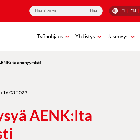
FI
EN
Työnohjaus
Yhdistys
Jäsenyys
 AENK:lta anonyymisti
u
16.03.2023
kysyä AENK:lta
ti