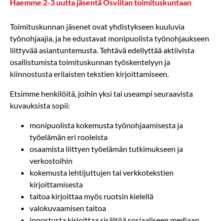
Haemme 2-3 uutta jäsentä Osviitan toimituskuntaan
Toimituskunnan jäsenet ovat yhdistykseen kuuluvia
työnohjaajia, ja he edustavat monipuolista työnohjaukseen
liittyvää asiantuntemusta. Tehtävä edellyttää aktiivista
osallistumista toimituskunnan työskentelyyn ja
kiinnostusta erilaisten tekstien kirjoittamiseen.
Etsimme henkilöitä, joihin yksi tai useampi seuraavista
kuvauksista sopii:
monipuolista kokemusta työnohjaamisesta ja
työelämän eri rooleista
osaamista liittyen työelämän tutkimukseen ja
verkostoihin
kokemusta lehtijuttujen tai verkkotekstien
kirjoittamisesta
taitoa kirjoittaa myös ruotsin kielellä
valokuvaamisen taitoa
innostusta kirjoittaa sisältöä sosiaaliseen mediaan