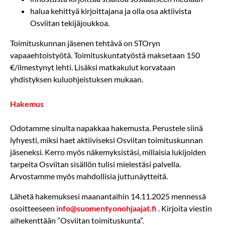
halua kehittyä kirjoittajana ja olla osa aktiivista
Osviitan tekijäjoukkoa.
Toimituskunnan jäsenen tehtävä on STOryn
vapaaehtoistyötä. Toimituskuntatyöstä maksetaan 150
€/ilmestynyt lehti. Lisäksi matkakulut korvataan
yhdistyksen kuluohjeistuksen mukaan.
Hakemus
Odotamme sinulta napakkaa hakemusta. Perustele siinä
lyhyesti, miksi haet aktiiviseksi Osviitan toimituskunnan
jäseneksi. Kerro myös näkemyksistäsi, millaisia lukijoiden
tarpeita Osviitan sisällön tulisi mielestäsi palvella.
Arvostamme myös mahdollisia juttunäytteitä.
Lähetä hakemuksesi maanantaihin 14.11.2025 mennessä
osoitteeseen
info@suomentyonohjaajat.fi
. Kirjoita viestin
aihekenttään ”Osviitan toimituskunta”.