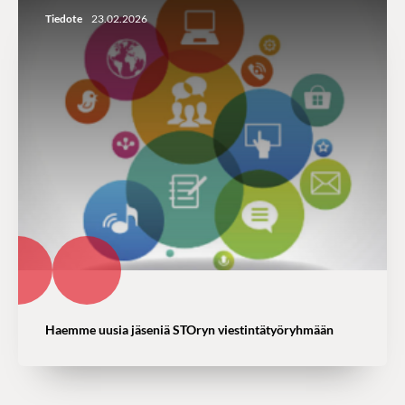
Tiedote
23.02.2026
Haemme uusia jäseniä STOryn viestintätyöryhmään