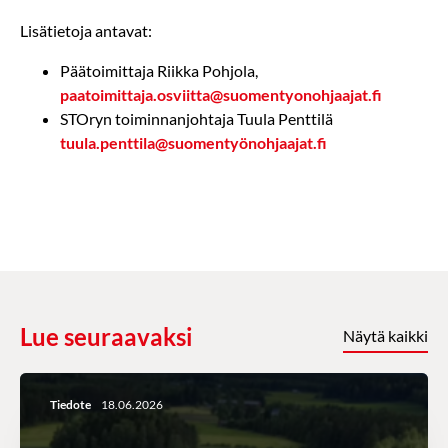
Lisätietoja antavat:
Päätoimittaja Riikka Pohjola,
paatoimittaja.osviitta@suomentyonohjaajat.fi
STOryn toiminnanjohtaja Tuula Penttilä
tuula.penttila@suomentyönohjaajat.fi
Lue seuraavaksi
Näytä kaikki
Tiedote
18.06.2026