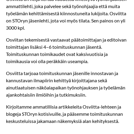
ammattilehti, joka palvelee sekä työnohjaajia että muita
työelämän kehittämisestä kiinnostuneita lukijoita. Osviitta
on STOryn jäsenlehti, jota voi myös tilata. Sen painos on yli
3000 kpl.
Osviitan tekemisestä vastaavat päätoimittajan ja editoivan
toimittajan lisäksi 4–6 toimituskunnan jäsentä.
Toimituskunnan toimikaudet ovat kaksivuotisia ja
toimikausia voi olla peräkkäin useampia.
Osviitta tarjoaa toimituskunnan jäsenille innostavan ja
kannustavan ilmapiirin kehittyä kirjoittajana sekä
ainutlaatuisen näköalapaikan työnohjauksen ja työelämän
ajankohtaisiin ilmiöihin ja tutkimuksiin.
Kirjoitamme ammatillisia artikkeleita Osviitta-lehteen ja
blogeja STOryn kotisivuille, ja pääsemme toimituskunnan
keskusteluissa jakamaan näkemyksiä alan kehityksestä.