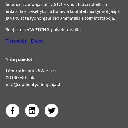
Suomen työnohjaajat ry, STOry yhdistää eri aloilla ja
erilaisilla viitekehyksillä toimivia koulutettuja työnohjaajia
ja vahvistaa työnohjauksen ammatillisia toimintatapoja.
Suojattu
reCAPTCHA
-palvelun avulla
Tietosuoja
–
Ehdot
Yhteystiedot
Lönnrotinkatu 25 A, 5. krs
00180 Helsinki
info@suomentyonohjaajat.fi