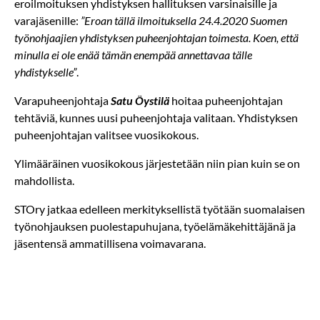
eroilmoituksen yhdistyksen hallituksen varsinaisille ja
varajäsenille:
”Eroan tällä ilmoituksella 24.4.2020 Suomen
työnohjaajien yhdistyksen puheenjohtajan toimesta. Koen, että
minulla ei ole enää tämän enempää annettavaa tälle
yhdistykselle”
.
Varapuheenjohtaja
Satu Öystilä
hoitaa puheenjohtajan
tehtäviä, kunnes uusi puheenjohtaja valitaan. Yhdistyksen
puheenjohtajan valitsee vuosikokous.
Ylimääräinen vuosikokous järjestetään niin pian kuin se on
mahdollista.
STOry jatkaa edelleen merkityksellistä työtään suomalaisen
työnohjauksen puolestapuhujana, työelämäkehittäjänä ja
jäsentensä ammatillisena voimavarana.