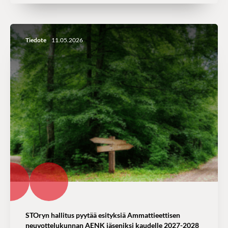
Tiedote
11.05.2026
STOryn hallitus pyytää esityksiä Ammattieettisen
neuvottelukunnan AENK jäseniksi kaudelle 2027-2028