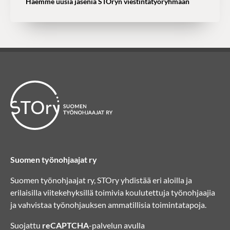
Haemme uusia jäseniä STOryn viestintätyöryhmään
Suomen työnohjaajat ry
Suomen työnohjaajat ry, STOry yhdistää eri aloilla ja
erilaisilla viitekehyksillä toimivia koulutettuja työnohjaajia
ja vahvistaa työnohjauksen ammatillisia toimintatapoja.
Suojattu
reCAPTCHA
-palvelun avulla