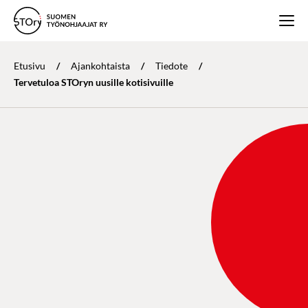
Etusivu
/
Ajankohtaista
/
Tiedote
/
Tervetuloa STOryn uusille kotisivuille