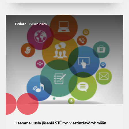
Tiedote
23.02.2026
Haemme uusia jäseniä STOryn viestintätyöryhmään