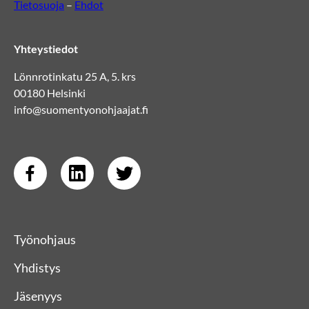
Tietosuoja
–
Ehdot
Yhteystiedot
Lönnrotinkatu 25 A, 5. krs
00180 Helsinki
info@suomentyonohjaajat.fi
Työnohjaus
Yhdistys
Jäsenyys