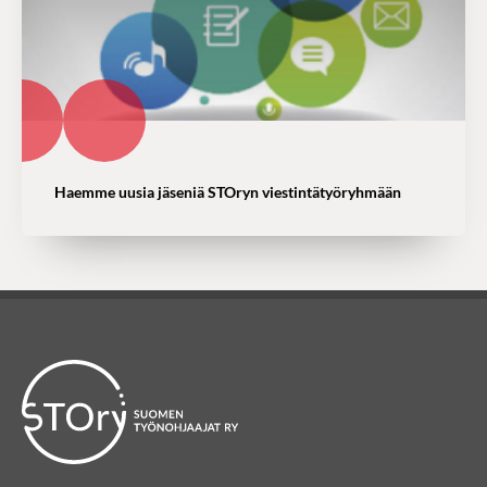
Haemme uusia jäseniä STOryn viestintätyöryhmään