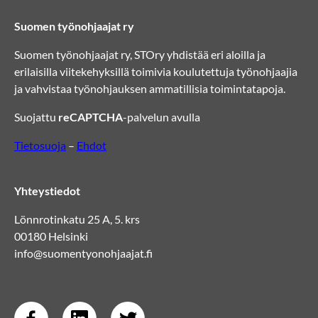
Suomen työnohjaajat ry
Suomen työnohjaajat ry, STOry yhdistää eri aloilla ja
erilaisilla viitekehyksillä toimivia koulutettuja työnohjaajia
ja vahvistaa työnohjauksen ammatillisia toimintatapoja.
Suojattu
reCAPTCHA
-palvelun avulla
Tietosuoja
–
Ehdot
Yhteystiedot
Lönnrotinkatu 25 A, 5. krs
00180 Helsinki
info@suomentyonohjaajat.fi