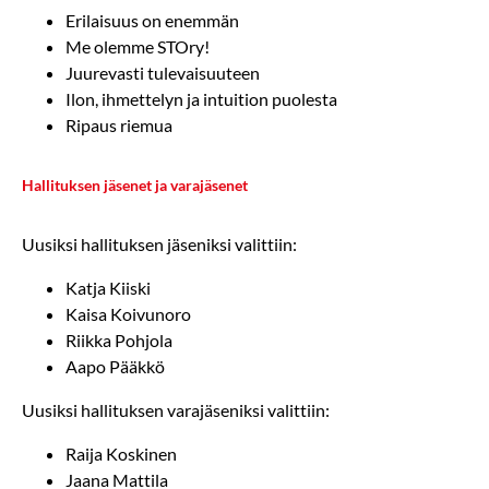
Erilaisuus on enemmän
Me olemme STOry!
Juurevasti tulevaisuuteen
Ilon, ihmettelyn ja intuition puolesta
Ripaus riemua
Hallituksen jäsenet ja varajäsenet
Uusiksi hallituksen jäseniksi valittiin:
Katja Kiiski
Kaisa Koivunoro
Riikka Pohjola
Aapo Pääkkö
Uusiksi hallituksen varajäseniksi valittiin:
Raija Koskinen
Jaana Mattila