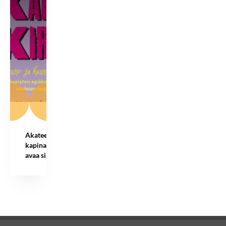
Akateeminen
kapinakirja
avaa silmät