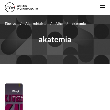
Etusivu
/
Ajankohtaista
/
Aihe
/
akatemia
akatemia
Blogi
22.02.2026