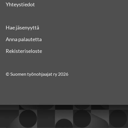
Yhteystiedot
Hae jäsenyyttä
Anna palautetta
Rekisteriseloste
© Suomen työnohjaajat ry 2026