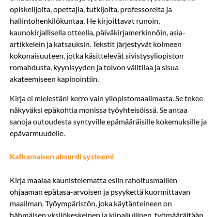
opiskelijoita, opettajia, tutkijoita, professoreita ja
hallintohenkilökuntaa. He kirjoittavat runoin,
kaunokirjallisella otteella, päiväkirjamerkinnöin, asia-
artikkelein ja katsauksin. Tekstit järjestyvät kolmeen
kokonaisuuteen, jotka käsittelevät sivistysyliopiston
romahdusta, kyynisyyden ja toivon välitilaa ja sisua
akateemiseen kapinointiin.
Kirja ei mielestäni kerro vain yliopistomaailmasta. Se tekee
näkyväksi epäkohtia monissa työyhteisöissä. Se antaa
sanoja outoudesta syntyville epämääräisille kokemuksille ja
epävarmuudelle.
Kafkamaisen absurdi systeemi
Kirja maalaa kaunistelematta esiin rahoitusmallien
ohjaaman epätasa-arvoisen ja psyykettä kuormittavan
maailman. Työympäristön, joka käytänteineen on
hähmäisen yksilökeskeinen ja kilpailullinen, työmäärältään