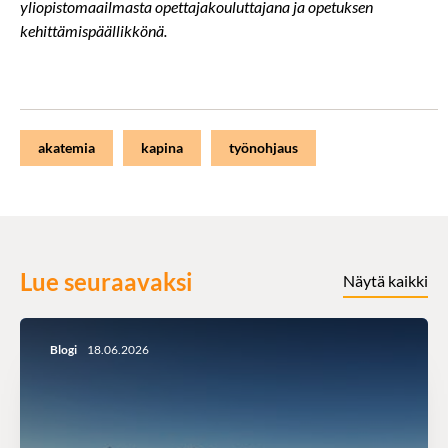
yliopistomaailmasta opettajakouluttajana ja opetuksen
kehittämispäällikkönä.
akatemia
kapina
työnohjaus
Lue seuraavaksi
Näytä kaikki
Blogi
18.06.2026