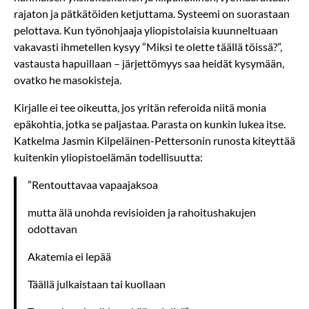
rajaton ja pätkätöiden ketjuttama. Systeemi on suorastaan
pelottava. Kun työnohjaaja yliopistolaisia kuunneltuaan
vakavasti ihmetellen kysyy ”Miksi te olette täällä töissä?”,
vastausta hapuillaan – järjettömyys saa heidät kysymään,
ovatko he masokisteja.
Kirjalle ei tee oikeutta, jos yritän referoida niitä monia
epäkohtia, jotka se paljastaa. Parasta on kunkin lukea itse.
Katkelma Jasmin Kilpeläinen-Pettersonin runosta kiteyttää
kuitenkin yliopistoelämän todellisuutta:
”Rentouttavaa vapaajaksoa
mutta älä unohda revisioiden ja rahoitushakujen
odottavan
Akatemia ei lepää
Täällä julkaistaan tai kuollaan