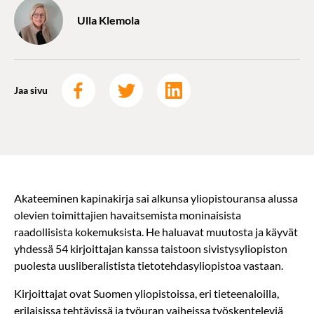
Ulla Klemola
Jaa sivu
Akateeminen kapinakirja sai alkunsa yliopistouransa alussa
olevien toimittajien havaitsemista moninaisista
raadollisista kokemuksista. He haluavat muutosta ja käyvät
yhdessä 54 kirjoittajan kanssa taistoon sivistysyliopiston
puolesta uusliberalistista tietotehdasyliopistoa vastaan.
Kirjoittajat ovat Suomen yliopistoissa, eri tieteenaloilla,
erilaisissa tehtävissä ja työuran vaiheissa työskenteleviä