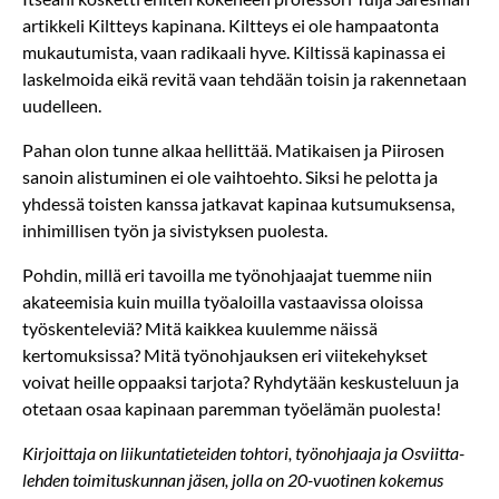
artikkeli Kiltteys kapinana. Kiltteys ei ole hampaatonta
mukautumista, vaan radikaali hyve. Kiltissä kapinassa ei
laskelmoida eikä revitä vaan tehdään toisin ja rakennetaan
uudelleen.
Pahan olon tunne alkaa hellittää. Matikaisen ja Piirosen
sanoin alistuminen ei ole vaihtoehto. Siksi he pelotta ja
yhdessä toisten kanssa jatkavat kapinaa kutsumuksensa,
inhimillisen työn ja sivistyksen puolesta.
Pohdin, millä eri tavoilla me työnohjaajat tuemme niin
akateemisia kuin muilla työaloilla vastaavissa oloissa
työskenteleviä? Mitä kaikkea kuulemme näissä
kertomuksissa? Mitä työnohjauksen eri viitekehykset
voivat heille oppaaksi tarjota? Ryhdytään keskusteluun ja
otetaan osaa kapinaan paremman työelämän puolesta!
Kirjoittaja on liikuntatieteiden tohtori, työnohjaaja ja Osviitta-
lehden toimituskunnan jäsen, jolla on 20-vuotinen kokemus