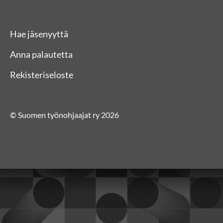
Hae jäsenyyttä
Anna palautetta
Rekisteriseloste
© Suomen työnohjaajat ry 2026