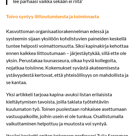
Tee parhaasi vaikka sekään ei riitä”
Toivo syntyy liittoutumisesta ja toiminnasta
Kasvottoman organisaatiorakennelman edessä ja
systeemin sijaan yksilöön kohdistuvien paineiden keskellä
tuntee helposti voimattomuutta. Siksi kapinakirja kehottaa
ennen kaikkea liittoutumaan – järjestäytykää, sillä ette ole
yksin. Perustakaa lounasseura, olkaa hyviä kollegoita,
nojatkaa toisiinne. Kokemukset syvästä akateemisesta
ystävyydestä kertovat, että yhteisöllisyys on mahdollista ja
se kantaa.
Yksi artikkeli tarjoaa kapina-avuksi listan erilaisista
kieltäytymisen tavoista, joilla taklata työtehtäviin
kuulumaton työ. Toinen puolestaan rohkaisee asettumaan
vastuupaikoille, joihin usein ei ole tunkua. Osallistumalla
vaikuttaminen helpottuu ja muutosta voi syntyä.
Itseäni kosketti eniten kokeneen professori Tuija Saresman