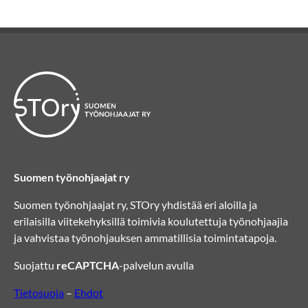
Suomen työnohjaajat ry
Suomen työnohjaajat ry, STOry yhdistää eri aloilla ja
erilaisilla viitekehyksillä toimivia koulutettuja työnohjaajia
ja vahvistaa työnohjauksen ammatillisia toimintatapoja.
Suojattu
reCAPTCHA
-palvelun avulla
Tietosuoja
–
Ehdot