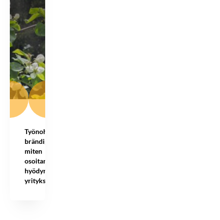
Työnohjauksen
brändipäivitystä:
miten
osoitamme
hyödyn
yrityksille?