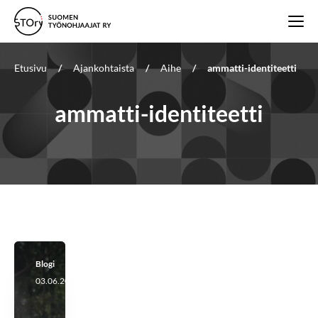
Etusivu
/
Ajankohtaista
/
Aihe
/
ammatti-identiteetti
ammatti-identiteetti
Blogi
03.06.2026