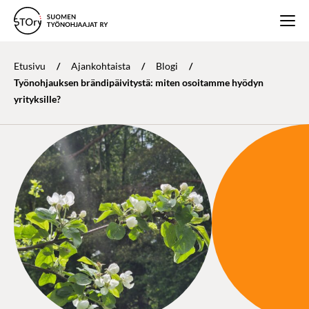
Etusivu
/
Ajankohtaista
/
Blogi
/
Työnohjauksen brändipäivitystä: miten osoitamme hyödyn
yrityksille?