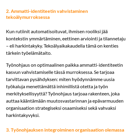
2. Ammatti-identiteetin vahvistaminen
tekoälymurroksessa
Kun rutiinit automatisoituvat, ihmisen rooliksi jää
kontekstin ymmärtäminen, eettinen arviointi ja tilannetaju
– eli harkintakyky. Tekoälyaikakaudella tämä on kenties
tärkein työelämätaito.
Työnohjaus on optimaalinen paikka ammatti-identiteetin
kasvun vahvistamiselle tässä murroksessa. Se tarjoaa
tarvittavan pysähdyksen: miten hyödynnämme uusia
työkaluja menettämättä inhimillistä otetta ja työn
merkityksellisyyttä? Työnohjaus tarjoaa rakenteen, joka
auttaa kääntämään muutosvastarinnan ja epävarmuuden
organisaation strategiseksi osaamiseksi sekä vahvaksi
harkintakyvyksi.
3. Työnohjauksen integroiminen organisaation olemassa