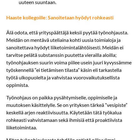
uuteen suuntaan.
Haaste kollegoille: Sanoitetaan hyödyt rohkeasti
Älä odota, että yrityspäättäjä keksii pyytää työnohjausta.
Meidän on mentävä uteliaina kohti uusia toimialoja ja
sanoitettava hyödyt liiketoimintalähtöisesti. Meidän ei
tarvitse pelätä substanssin puutetta vierailla aloilla;
työnohjauksen suurin voima piilee usein juuri kyvyssämme
työskennellä “ei tietämisen tilasta” käsin eli tarkastella
työtä ulkopuolelta ja vahvistaa vuorovaikutuksellista
oppimista.
Työnohjaus on paikka pysähtymiselle, oppimiselle ja
muutoksen käsittelylle. Se on yrityksen tärkeä ”vesipiste”
keskellä arjen reaktiivisuutta. Käytetään tätä työkalua
rohkeasti vahvistamaan sekä ihmisiä että proaktiivista
liiketoimintaa.
Miten työnohjauksesta tehdään entistä näkyvämpi,