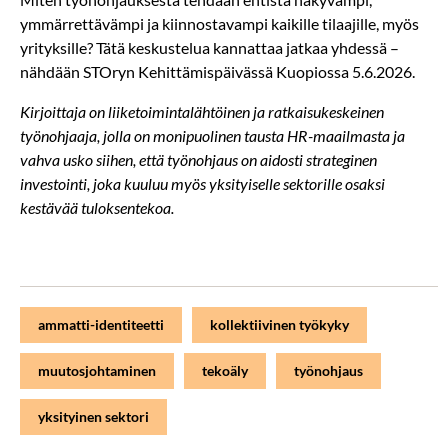
ymmärrettävämpi ja kiinnostavampi kaikille tilaajille, myös
yrityksille? Tätä keskustelua kannattaa jatkaa yhdessä –
nähdään STOryn Kehittämispäivässä Kuopiossa 5.6.2026.
Kirjoittaja on liiketoimintalähtöinen ja ratkaisukeskeinen
työnohjaaja, jolla on monipuolinen tausta HR-maailmasta ja
vahva usko siihen, että työnohjaus on aidosti strateginen
investointi, joka kuuluu myös yksityiselle sektorille osaksi
kestävää tuloksentekoa.
ammatti-identiteetti
kollektiivinen työkyky
muutosjohtaminen
tekoäly
työnohjaus
yksityinen sektori