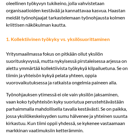
oleellinen työkyvyn tukikeino, jolla vahvistetaan
organisaatioiden kestävää ja kannattavaa kasvua. Haastan
meidät työnohjaajat tarkastelemaan työnohjausta kolmen
kriittisen näkökulman kautta.
1. Kollektiivinen työkyky vs. yksilösuorittaminen
Yritysmaailmassa fokus on pitkään ollut yksilön
suorituskyvyssä, mutta nykyisessä pirstaleisessa arjessa on
alettu ymmärtää kollektiivista työkykyä kilpailuetuna. Se on
tiimin ja yhteisön kykyä pelata yhteen, oppia
vuorovaikutuksessa ja ratkaista ongelmia paineen alla.
Työnohjauksen ytimessä ei ole vain yksilön jaksaminen,
vaan koko työyhteisön kyky suoriutua perustehtävästään
parhaimmalla mahdollisella tavalla kestävästi. Se on paikka,
jossa yksilökeskeisyyden sumu hälvenee ja yhteinen suunta
kirkastuu. Kun tiimi oppii yhdessä, se kykenee vastaamaan
markkinan vaatimuksiin ketterämmin.