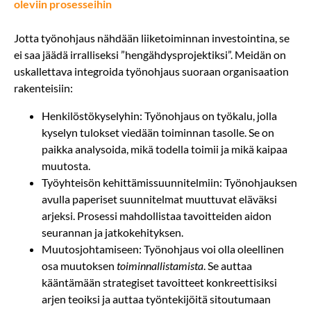
oleviin prosesseihin
Jotta työnohjaus nähdään liiketoiminnan investointina, se
ei saa jäädä irralliseksi ”hengähdysprojektiksi”. Meidän on
uskallettava integroida työnohjaus suoraan organisaation
rakenteisiin:
Henkilöstökyselyhin: Työnohjaus on työkalu, jolla
kyselyn tulokset viedään toiminnan tasolle. Se on
paikka analysoida, mikä todella toimii ja mikä kaipaa
muutosta.
Työyhteisön kehittämissuunnitelmiin: Työnohjauksen
avulla paperiset suunnitelmat muuttuvat eläväksi
arjeksi. Prosessi mahdollistaa tavoitteiden aidon
seurannan ja jatkokehityksen.
Muutosjohtamiseen: Työnohjaus voi olla oleellinen
osa muutoksen
toiminnallistamista
. Se auttaa
kääntämään strategiset tavoitteet konkreettisiksi
arjen teoiksi ja auttaa työntekijöitä sitoutumaan