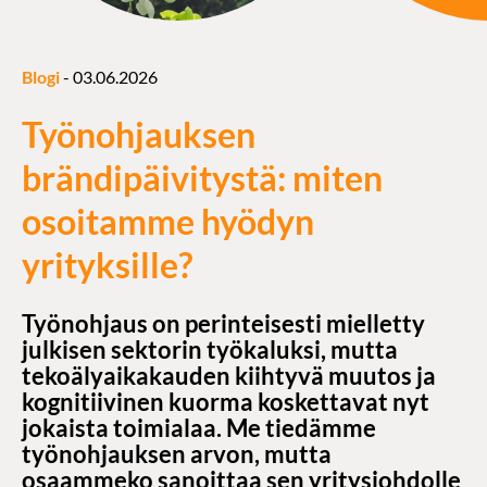
Blogi
-
03.06.2026
Työnohjauksen
brändipäivitystä: miten
osoitamme hyödyn
yrityksille?
Työnohjaus on perinteisesti mielletty
julkisen sektorin työkaluksi, mutta
tekoälyaikakauden kiihtyvä muutos ja
kognitiivinen kuorma koskettavat nyt
jokaista toimialaa. Me tiedämme
työnohjauksen arvon, mutta
osaammeko sanoittaa sen yritysjohdolle