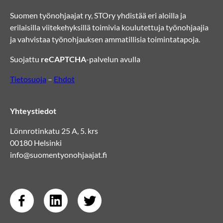
Suomen työnohjaajat ry, STOry yhdistää eri aloilla ja
erilaisilla viitekehyksillä toimivia koulutettuja työnohjaajia
ja vahvistaa työnohjauksen ammatillisia toimintatapoja.
Suojattu
reCAPTCHA
-palvelun avulla
Tietosuoja
–
Ehdot
Yhteystiedot
Lönnrotinkatu 25 A, 5. krs
00180 Helsinki
info@suomentyonohjaajat.fi