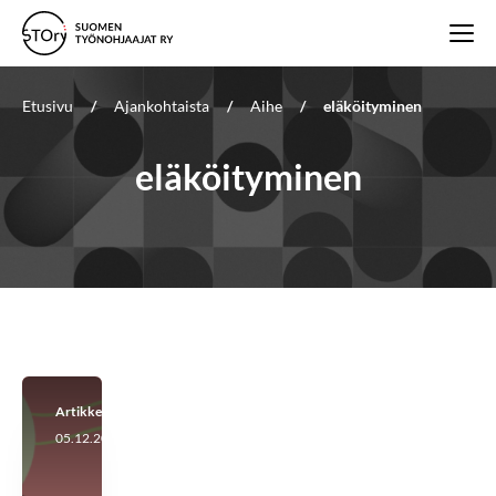
Etusivu
/
Ajankohtaista
/
Aihe
/
eläköityminen
eläköityminen
Artikkeli
05.12.2024