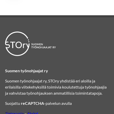
Suomen työnohjaajat ry
Suomen työnohjaajat ry, STOry yhdistää eri aloilla ja
erilaisilla viitekehyksillä toimivia koulutettuja työnohjaajia
ja vahvistaa työnohjauksen ammatillisia toimintatapoja.
Suojattu
reCAPTCHA
-palvelun avulla
Tietosuoja
–
Ehdot