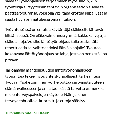
samaa? Työnohjauksen tarjoaminen myös silloin, kun
työntekijä siirtyy toisiin tehtäviin organisaation sisällä tai
päättää työuransa, voisi olla yksi tapa erottua kilpailussa ja
saada hyviä ammattilaisia omaan taloon.
Työyhteisöissä on erilaisia käytäntöjä eläkkeelle lähtevän
kiittämisessä. On eläkevalmennusryhmiä, kakkukahveja ja
eläkelahjoja. Voisiko lähtötyönohjaus tulla osaksi tätä
repertuaaria tai vaihtoehdoksi läksiäislahjalle? Työuraa
kokoavana lähtötyönohjaus on lahja, josta on henkistä iloa
pitkään.
Tarjoamalla mahdollisuuden lähtötyönohjaukseen
työnantaja tekee myös yhteiskunnallisesti tärkeän teon.
Työ­uran “paketoiminen” voi helpottaa siirtymistä uuteen
elämänvaiheeseen ja ennaltaehkäistä tarvetta esimerkiksi
mielenterveyspalvelujen käytölle. Näin julkinen
terveydenhuolto ei kuormitu ja euroja säästyy.
Turvallisin mielin uuteen