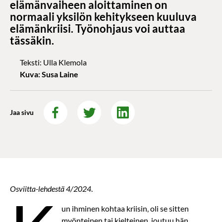
elämänvaiheen aloittaminen on
normaali yksilön kehitykseen kuuluva
elämänkriisi. Työnohjaus voi auttaa
tässäkin.
Teksti: Ulla Klemola
Kuva: Susa Laine
Jaa sivu
Osviitta-lehdestä 4/2024
.
un ihminen kohtaa kriisin, oli se sitten
myönteinen tai kielteinen, joutuu hän