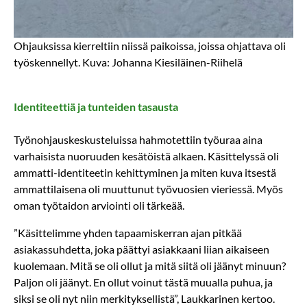
Ohjauksissa kierreltiin niissä paikoissa, joissa ohjattava oli
työskennellyt. Kuva: Johanna Kiesiläinen-Riihelä
Identiteettiä ja tunteiden tasausta
Työnohjauskeskusteluissa hahmotettiin työuraa aina
varhaisista nuoruuden kesätöistä alkaen. Käsittelyssä oli
ammatti-identiteetin kehittyminen ja miten kuva itsestä
ammattilaisena oli muuttunut työvuosien vieriessä. Myös
oman työtaidon arviointi oli tärkeää.
”Käsittelimme yhden tapaamiskerran ajan pitkää
asiakassuhdetta, joka päättyi asiakkaani liian aikaiseen
kuolemaan. Mitä se oli ollut ja mitä siitä oli jäänyt minuun?
Paljon oli jäänyt. En ollut voinut tästä muualla puhua, ja
siksi se oli nyt niin merkityksellistä”, Laukkarinen kertoo.