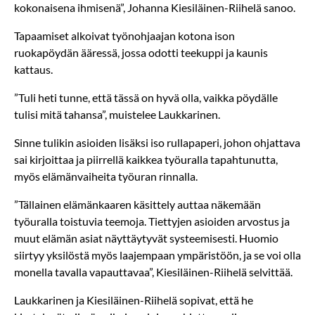
kokonaisena ihmisenä”, Johanna Kiesiläinen-Riihelä sanoo.
Tapaamiset alkoivat työnohjaajan kotona ison
ruokapöydän ääressä, jossa odotti teekuppi ja kaunis
kattaus.
”Tuli heti tunne, että tässä on hyvä olla, vaikka pöydälle
tulisi mitä tahansa”, muistelee Laukkarinen.
Sinne tulikin asioiden lisäksi iso rullapaperi, johon ohjattava
sai kirjoittaa ja piirrellä kaikkea työuralla tapahtunutta,
myös elämänvaiheita työuran rinnalla.
”Tällainen elämänkaaren käsittely auttaa näkemään
työuralla toistuvia teemoja. Tiettyjen asioiden arvostus ja
muut elämän asiat näyttäytyvät systeemisesti. Huomio
siirtyy yksilöstä myös laajempaan ympäristöön, ja se voi olla
monella tavalla vapauttavaa”, Kiesiläinen-Riihelä selvittää.
Laukkarinen ja Kiesiläinen-Riihelä sopivat, että he