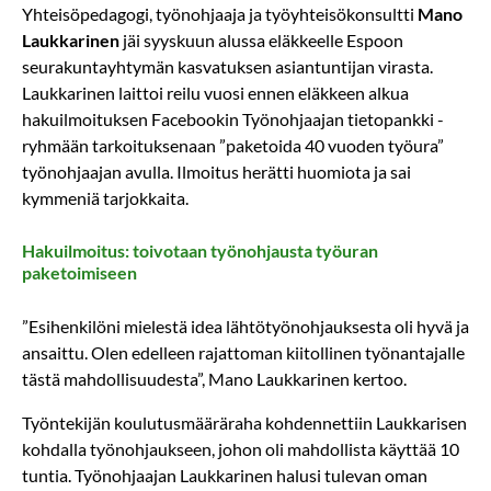
Yhteisöpedagogi, työnohjaaja ja työyhteisökonsultti
Mano
Laukkarinen
jäi syyskuun alussa eläkkeelle Espoon
seurakuntayhtymän kasvatuksen asiantuntijan virasta.
Laukkarinen laittoi reilu vuosi ennen eläkkeen alkua
hakuilmoituksen Facebookin Työnohjaajan tietopankki -
ryhmään tarkoituksenaan ”paketoida 40 vuoden työura”
työnohjaajan avulla. Ilmoitus herätti huomiota ja sai
kymmeniä tarjokkaita.
Hakuilmoitus: toivotaan työnohjausta työuran
paketoimiseen
”Esihenkilöni mielestä idea lähtötyönohjauksesta oli hyvä ja
ansaittu. Olen edelleen rajattoman kiitollinen työnantajalle
tästä mahdollisuudesta”, Mano Laukkarinen kertoo.
Työntekijän koulutusmääräraha kohdennettiin Laukkarisen
kohdalla työnohjaukseen, johon oli mahdollista käyttää 10
tuntia. Työnohjaajan Laukkarinen halusi tulevan oman