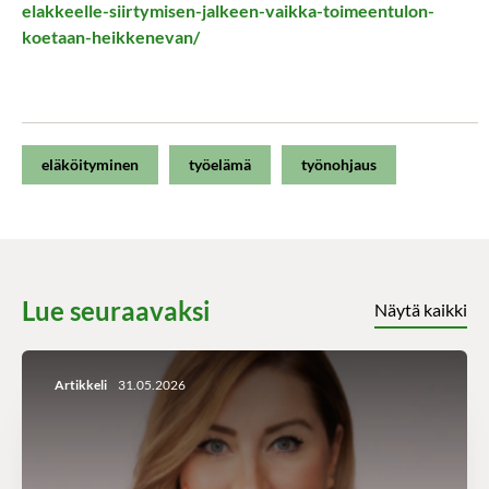
elakkeelle-siirtymisen-jalkeen-vaikka-toimeentulon-
koetaan-heikkenevan/
eläköityminen
työelämä
työnohjaus
Lue seuraavaksi
Näytä kaikki
Artikkeli
31.05.2026