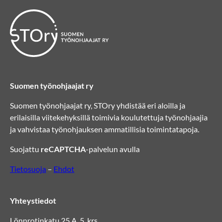
Suomen työnohjaajat ry
Suomen työnohjaajat ry, STOry yhdistää eri aloilla ja
erilaisilla viitekehyksillä toimivia koulutettuja työnohjaajia
ja vahvistaa työnohjauksen ammatillisia toimintatapoja.
Suojattu
reCAPTCHA
-palvelun avulla
Tietosuoja
–
Ehdot
Yhteystiedot
Lönnrotinkatu 25 A, 5. krs