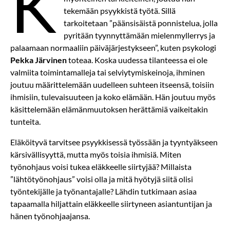
K
tekemään psyykkistä työtä. Sillä
tarkoitetaan ”päänsisäistä ponnistelua, jolla
pyritään tyynnyttämään mielenmyllerrys ja
palaamaan normaaliin päiväjärjestykseen”, kuten psykologi
Pekka Järvinen
toteaa. Koska uudessa tilanteessa ei ole
valmiita toimintamalleja tai selviytymiskeinoja, ihminen
joutuu määrittelemään uudelleen suhteen itseensä, toisiin
ihmisiin, tulevaisuuteen ja koko elämään. Hän joutuu myös
käsittelemään elämänmuutoksen herättämiä vaikeitakin
tunteita.
Eläköityvä tarvitsee psyykkisessä työssään ja tyyntyäkseen
kärsivällisyyttä, mutta myös toisia ihmisiä. Miten
työnohjaus voisi tukea eläkkeelle siirtyjää? Millaista
”lähtötyönohjaus” voisi olla ja mitä hyötyjä siitä olisi
työntekijälle ja työnantajalle? Lähdin tutkimaan asiaa
tapaamalla hiljattain eläkkeelle siirtyneen asiantuntijan ja
hänen työnohjaajansa.