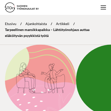
Etusivu
/
Ajankohtaista
/
Artikkeli
/
Tarpeellinen mansikkapaikka – Lähtötyönohjaus auttaa
eläköityvän psyykkistä työtä