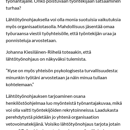
työnantajalle. Onko poistuvaan työntekijään satsaaminen
turhaa?
Lähtötyönohjauksella voi olla monia suotuisia vaikutuksia
myös organisaatiotasolla. Mahdollisuus jäsentää omaa
työuraansa viestii työyhteisölle, että työntekijän uraa ja
ponnisteluja arvostetaan.
Johanna Kiesiläinen-Riihelä toteaakin, että
lähtötyönohjaus on näkyväksi tulemista.
”Kyse on myös yhteisön psykologisesta turvallisuudesta:
minunkin työtäni arvostetaan ja näin minua tullaan
kohtelemaan.”
Lähtötyönohjauksen tarjoaminen osana
henkilöstöohjelmaa luo myönteistä työnantajakuvaa, mikä
voi olla valtti työntekijöiden rekrytoinneissa. Laadukasta
perehdytystä pidetään jo yhtenä organisaation
vetovoimatekijänä. Voisiko lähtötyönohjaus tarjota jotain