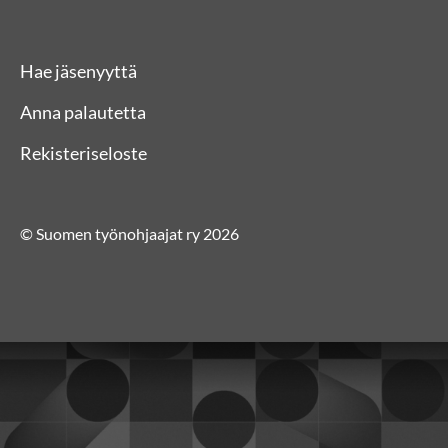
Hae jäsenyyttä
Anna palautetta
Rekisteriseloste
© Suomen työnohjaajat ry 2026