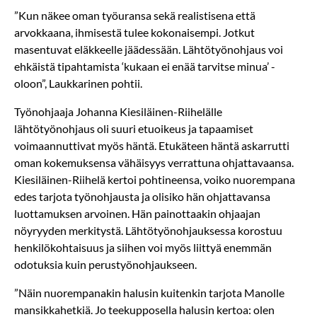
”Kun näkee oman työuransa sekä realistisena että
arvokkaana, ihmisestä tulee kokonaisempi. Jotkut
masentuvat eläkkeelle jäädessään. Lähtötyön­ohjaus voi
ehkäistä tipahtamista ‘kukaan ei enää tarvitse minua’ -
oloon”, Laukkarinen pohtii.
Työnohjaaja Johanna Kiesiläinen-Riihelälle
lähtötyönohjaus oli suuri etuoikeus ja tapaamiset
voimaannuttivat myös häntä. Etukäteen häntä askarrutti
oman kokemuksensa vähäisyys verrattuna ohjattavaansa.
Kiesiläinen-Riihelä kertoi pohtineensa, voiko nuorempana
edes tarjota työnohjausta ja olisiko hän ohjattavansa
luottamuksen arvoinen. Hän painottaakin ohjaajan
nöyryyden merkitystä. Lähtötyönohjauksessa korostuu
henkilökohtaisuus ja siihen voi myös liittyä enemmän
odotuksia kuin perustyönohjaukseen.
”Näin nuorempanakin halusin kuitenkin tarjota Manolle
mansikkahetkiä. Jo teekupposella halusin kertoa: olen