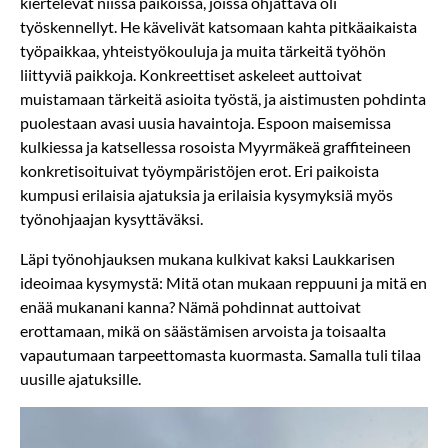
kiertelevät niissä paikoissa, joissa ohjattava oli
työskennellyt. He kävelivät katsomaan kahta pitkäaikaista
työpaikkaa, yhteistyökouluja ja muita tärkeitä työhön
liittyviä paikkoja. Konkreettiset askeleet auttoivat
muistamaan tärkeitä asioita työstä, ja aistimusten pohdinta
puolestaan avasi uusia havaintoja. Espoon maisemissa
kulkiessa ja katsellessa rosoista Myyrmäkeä graffiteineen
konkretisoituivat työympäristöjen erot. Eri paikoista
kumpusi erilaisia ajatuksia ja erilaisia kysymyksiä myös
työnohjaajan kysyttäväksi.
Läpi työnohjauksen mukana kulkivat kaksi Laukkarisen
ideoimaa kysymystä: Mitä otan mukaan reppuuni ja mitä en
enää mukanani kanna? Nämä pohdinnat auttoivat
erottamaan, mikä on säästämisen arvoista ja toisaalta
vapautumaan tarpeettomasta kuormasta. Samalla tuli tilaa
uusille ajatuksille.