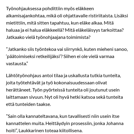
Työn­ohjauksessa pohdittiin myös eläkkeen
alkamisajankohtaa, mikä oli ohjattavalle ristiriitaista. Lisäksi
mietittiin, mitä sitten tapahtuu, kun eläke alkaa. Mitä
haluaa ja ei halua eläkkeellä? Mitä eläkeläisyys tarkoittaa?
Jatkaako vielä työnohjaajana toimimista?
”Jatkanko siis työntekoa vai siirrynkö, kuten mieheni sanoo,
‘päätoimiseksi retkeilijäksi’? Siihen ei ole vielä varmaa
vastausta.”
Lähtötyönohjaus antoi tilaa ja uskallusta tutkia tunteita,
joita työtehtävät ja työ kokonaisuudessaan olivat
herättäneet. Työn pyörteissä tunteita oli joutunut usein
laittamaan sivuun. Nyt oli hyvä hetki katsoa sekä tunteita
että tunteiden taakse.
”Sain olla kannateltavana, kun tavallisesti niin usein itse
kannattelen muita. Heittäydyin prosessiin, jonka Johanna
hoiti”, Laukkarinen toteaa kiitollisena.