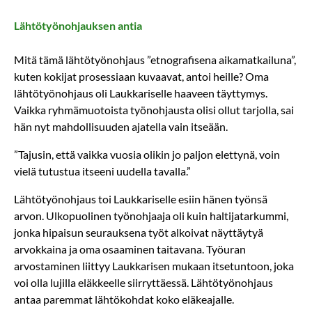
Lähtötyönohjauksen antia
Mitä tämä lähtötyönohjaus ”etnografisena aikamatkailuna”,
kuten kokijat prosessiaan kuvaavat, antoi heille? Oma
lähtötyönohjaus oli Laukkariselle haaveen täyttymys.
Vaikka ryhmämuotoista työnohjausta olisi ollut tarjolla, sai
hän nyt mahdollisuuden ajatella vain itseään.
”Tajusin, että vaikka vuosia olikin jo paljon elettynä, voin
vielä tutustua itseeni uudella tavalla.”
Lähtötyönohjaus toi Laukkariselle esiin hänen työnsä
arvon. Ulkopuolinen työnohjaaja oli kuin haltijatarkummi,
jonka hipaisun seurauksena työt alkoivat näyttäytyä
arvokkaina ja oma osaaminen taitavana. Työuran
arvostaminen liittyy Laukkarisen mukaan itsetuntoon, joka
voi olla lujilla eläkkeelle siirryttäessä. Lähtötyönohjaus
antaa paremmat lähtökohdat koko eläkeajalle.