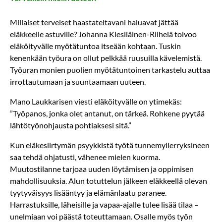
Millaiset terveiset haastateltavani haluavat jättää
eläkkeelle astuville? Johanna Kiesiläinen-Riihelä toivoo
eläköityvälle myötätuntoa itseään kohtaan. Tuskin
kenenkään työura on ollut pelkkää ruusuilla kävelemistä.
Työuran monien puolien myötätuntoinen tarkastelu auttaa
irrottautumaan ja suuntaamaan uuteen.
Mano Laukkarisen viesti eläköityvälle on ytimekäs:
”Työpanos, jonka olet antanut, on tärkeä. Rohkene pyytää
lähtötyönohjausta pohtiaksesi sitä.”
Kun eläkesiirtymän psyykkistä työtä tunnemyllerryksineen
saa tehdä ohjatusti, vähenee mielen kuorma.
Muutostilanne tarjoaa uuden löytämisen ja oppimisen
mahdollisuuksia. Alun totuttelun jälkeen eläkkeellä olevan
tyytyväisyys lisääntyy ja elämänlaatu paranee.
Harrastuksille, läheisille ja vapaa-ajalle tulee lisää tilaa –
unelmiaan voi päästä toteuttamaan. Osalle myös työn