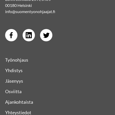
00180 Helsinki
info@suomentyonohjaajat.fi
Työnohjaus
Yhdistys
Jäsenyys
Osviitta
Ajankohtaista
Yhteystiedot