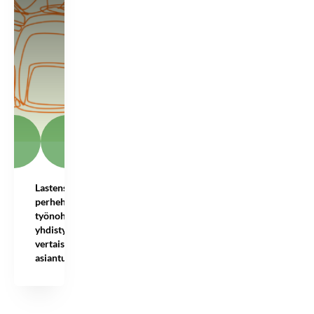
Lastensuojelun
perhehoitajien
työnohjauksessa
yhdistyy
vertaistuki ja
asian­tuntijuus