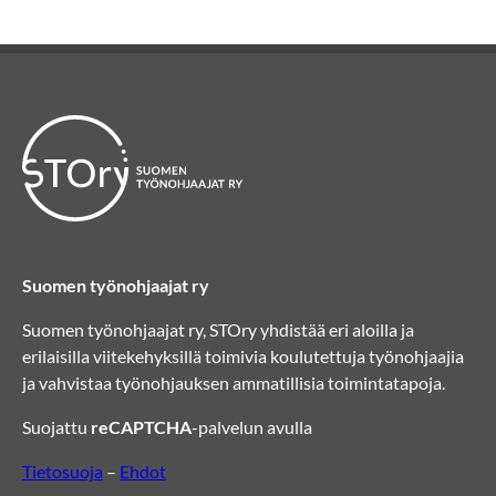
Suomen työnohjaajat ry
Suomen työnohjaajat ry, STOry yhdistää eri aloilla ja
erilaisilla viitekehyksillä toimivia koulutettuja työnohjaajia
ja vahvistaa työnohjauksen ammatillisia toimintatapoja.
Suojattu
reCAPTCHA
-palvelun avulla
Tietosuoja
–
Ehdot