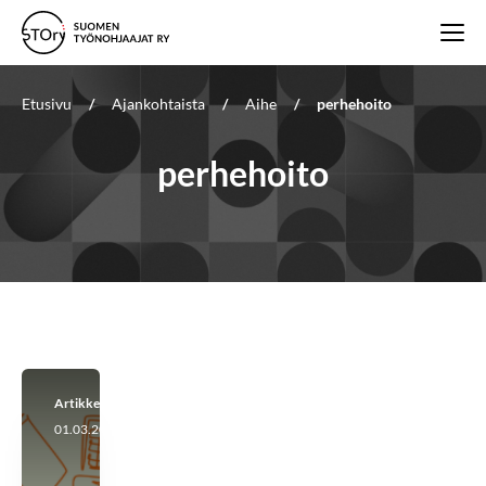
Etusivu
/
Ajankohtaista
/
Aihe
/
perhehoito
perhehoito
Artikkeli
01.03.2024