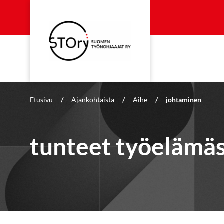
Etusivu
/
Ajankohtaista
/
Aihe
/
johtaminen
tunteet työelämä