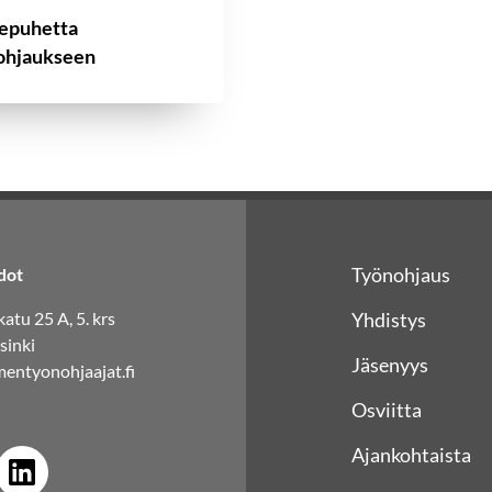
epuhetta
ohjaukseen
Työnohjaus
dot
atu 25 A, 5. krs
Yhdistys
sinki
Jäsenyys
entyonohjaajat.fi
Osviitta
Ajankohtaista