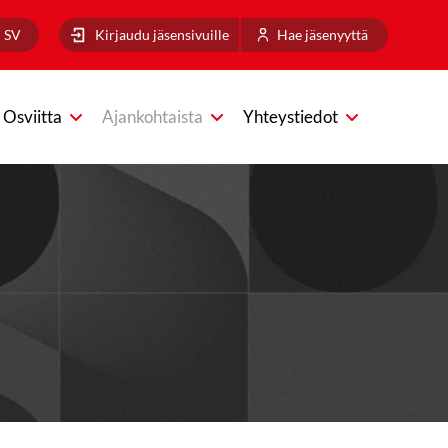
SV
Kirjaudu jäsensivuille
Hae jäsenyyttä
Osviitta
Ajankohtaista
Yhteystiedot