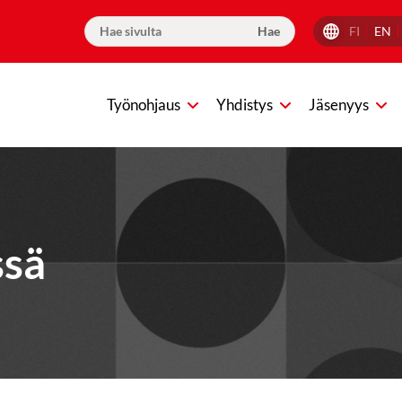
FI
EN
Työnohjaus
Yhdistys
Jäsenyys
ssä