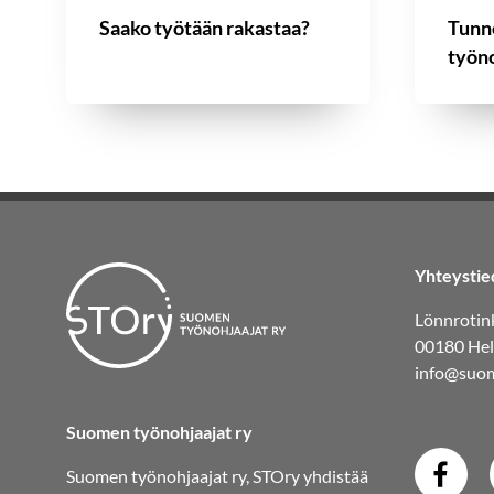
Saako työtään rakastaa?
Tunn
työn
Yhteystie
Lönnrotink
00180 Hel
info@suom
Suomen työnohjaajat ry
Suomen työnohjaajat ry, STOry yhdistää