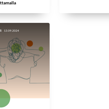
ttamalla
li
13.09.2024