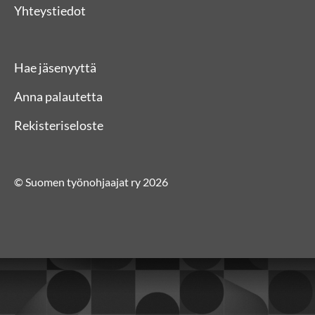
Yhteystiedot
Hae jäsenyyttä
Anna palautetta
Rekisteriseloste
© Suomen työnohjaajat ry 2026