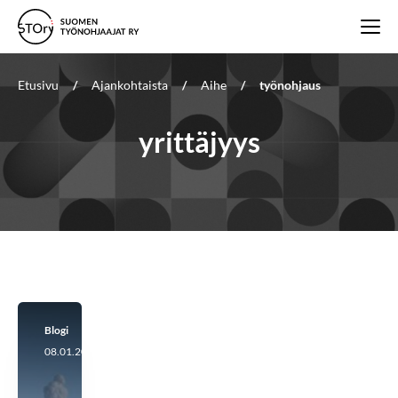
Etusivu
/
Ajankohtaista
/
Aihe
/
työnohjaus
yrittäjyys
Blogi
08.01.2024