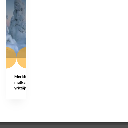
Merkityksiä
matkalla
yrittäjyyteen