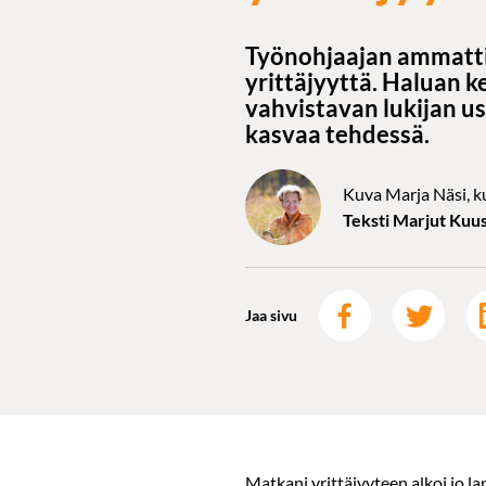
Työnohjaajan ammatti 
yrittäjyyttä. Haluan k
vahvistavan lukijan us
kasvaa tehdessä.
Kuva Marja Näsi, ku
Teksti Marjut Kuus
Jaa sivu
Matkani yrittäjyyteen alkoi jo 