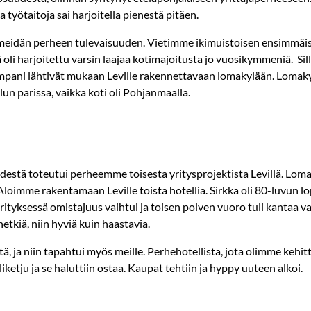
 työtaitoja sai harjoitella pienestä pitäen.
meidän perheen tulevaisuuden. Vietimme ikimuistoisen ensimmäis
oli harjoitettu varsin laajaa kotimajoitusta jo vuosikymmeniä. Sillä 
empani lähtivät mukaan Leville rakennettavaan lomakylään. Lomak
lun parissa, vaikka koti oli Pohjanmaalla.
estä toteutui perheemme toisesta yritysprojektista Levillä. Lomak
imme rakentamaan Leville toista hotellia. Sirkka oli 80-luvun lopu
ityksessä omistajuus vaihtui ja toisen polven vuoro tuli kantaa va
tkiä, niin hyviä kuin haastavia.
, ja niin tapahtui myös meille. Perhehotellista, jota olimme kehitt
ketju ja se haluttiin ostaa. Kaupat tehtiin ja hyppy uuteen alkoi.