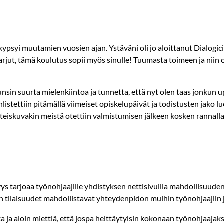
ypsyi muutamien vuosien ajan. Ystäväni oli jo aloittanut Dialogi
arjut, tämä koulutus sopii myös sinulle! Tuumasta toimeen ja nii
sin suurta mielenkiintoa ja tunnetta, että nyt olen taas jonkun 
listettiin pitämällä viimeiset opiskelupäivät ja todistusten jako 
hteiskuvakin meistä otettiin valmistumisen jälkeen kosken rannall
ys tarjoaa työnohjaajille yhdistyksen nettisivuilla mahdollisuud
n tilaisuudet mahdollistavat yhteydenpidon muihin työnohjaajiin 
ta ja aloin miettiä, että jospa heittäytyisin kokonaan työnohjaajaks