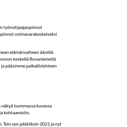
cin työnohjaajaopinnot
n opinnot voimavarakeskeiseksi
upean elämänvaiheen äärellä.
luonnon keskellä Rovaniemellä
a ja pääsimme paikallislehteen
en näkyä isommassa kuvassa
ja kohtaamisiin.
i. Tein sen päätöksin 2021 ja nyt