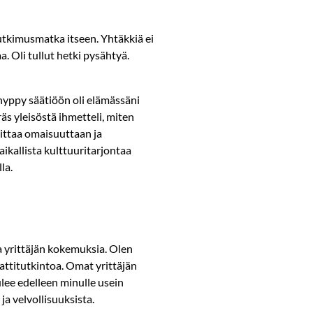
tutkimusmatka itseen. Yhtäkkiä ei
a. Oli tullut hetki pysähtyä.
hyppy säätiöön oli elämässäni
s yleisöstä ihmetteli, miten
oittaa omaisuuttaan ja
aikallista kulttuuritarjontaa
la.
a yrittäjän kokemuksia. Olen
mattitutkintoa. Omat yrittäjän
lee edelleen minulle usein
ja velvollisuuksista.