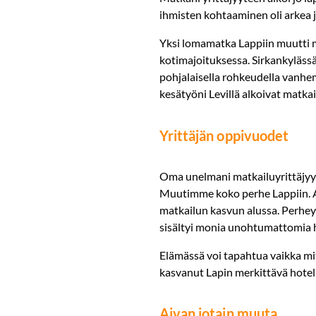
ihmisten kohtaaminen oli arkea ja
Yksi lomamatka Lappiin muutti 
kotimajoituksessa. Sirkankylässä 
pohjalaisella rohkeudella vanh
kesätyöni Levillä alkoivat matkai
Yrittäjän oppivuodet
Oma unelmani matkailuyrittäjyyd
Muutimme koko perhe Lappiin. Alo
matkailun kasvun alussa. Perheyr
sisältyi monia unohtumattomia he
Elämässä voi tapahtua vaikka mitä
kasvanut Lapin merkittävä hotelli
Aivan jotain muuta