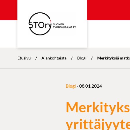
Etusivu
/
Ajankohtaista
/
Blogi
/
Merkityksiä matka
Blogi
-
08.01.2024
Merkityks
yrittäjyyt