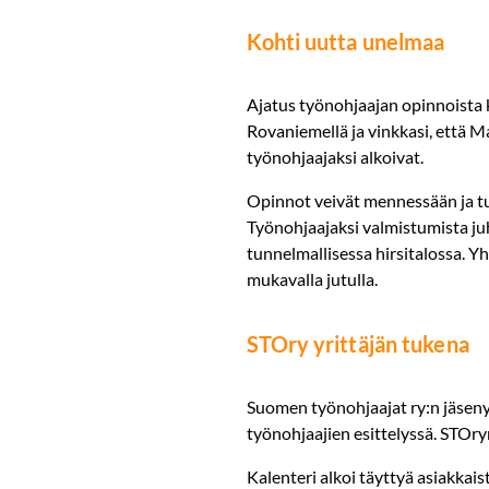
Kohti uutta unelmaa
Ajatus työnohjaajan opinnoista k
Rovaniemellä ja vinkkasi, että M
työnohjaajaksi alkoivat.
Opinnot veivät mennessään ja tun
Työnohjaajaksi valmistumista juh
tunnelmallisessa hirsitalossa. Y
mukavalla jutulla.
STOry yrittäjän tukena
Suomen työnohjaajat ry:n jäseny
työnohjaajien esittelyssä. STOry
Kalenteri alkoi täyttyä asiakkais