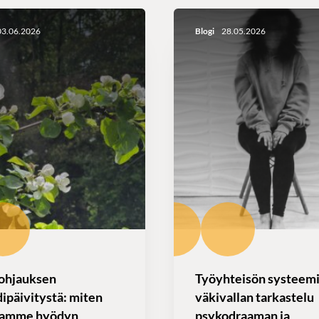
3.06.2026
Blogi
28.05.2026
ohjauksen
Työyhteisön systeem
ipäivitystä: miten
väkivallan tarkastelu
tamme hyödyn
psykodraaman ja