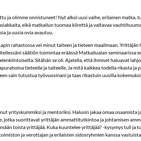
ttu ja olimme onnistuneet! Nyt alkoi uusi vaihe, erilainen matka, 
ei asiakkaita, eikä matkailun tuomaa kiirettä ja valtavaa vauhtihuuma
ia ja uusia ovia avautuu.
pin rahastossa vei minut taiteen ja tieteen maailmaan. Yrittäjän 
tellessäni säätiön toimintaa eräässä Matkailualan seminaarissa erä
enkiintoiselta. Sitähän se oli. Ajatella, että ihmiset haluavat lahj
urahoina tieteelle ja taiteelle. Ja mitä kaikkea todella rikasta ja p
een sain tutustua työvuosinani ja taas rikastuin uusilla kokemuksil
nut yrityskummiksi ja mentoriksi. Halusin jakaa omaa osaamista j
lle, jotka suorittavat yrittäjän ammattitutkintoa ja johtamisen am
n toista yrittäjää. Kuka kuuntelee yrittäjää? -kysymys tuli ja tu
itoimiston ja verottajan ja erilaisten sidosryhmien kanssa vastuista 