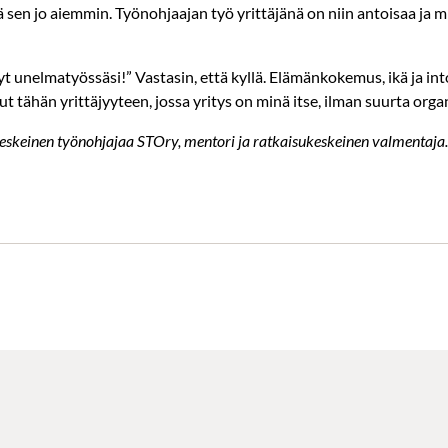
dä sen jo aiemmin. Työnohjaajan työ yrittäjänä on niin antoisaa ja 
 nyt unelmatyössäsi!” Vastasin, että kyllä. Elämänkokemus, ikä ja int
t tähän yrittäjyyteen, jossa yritys on minä itse, ilman suurta orga
akeskeinen työnohjajaa STOry, mentori ja ratkaisukeskeinen valmentaja