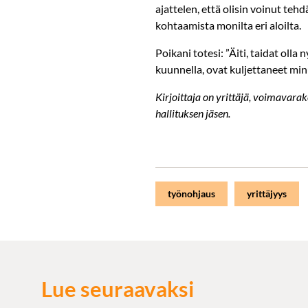
ajattelen, että olisin voinut teh
kohtaamista monilta eri aloilta.
Poikani totesi: ”Äiti, taidat olla
kuunnella, ovat kuljettaneet minu
Kirjoittaja on yrittäjä, voimavar
hallituksen jäsen.
työnohjaus
yrittäjyys
Lue seuraavaksi