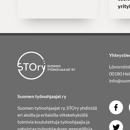
yrity
Yhteystie
Lönnrotink
00180 Hel
info@suom
Suomen työnohjaajat ry
Suomen työnohjaajat ry, STOry yhdistää
eri aloilla ja erilaisilla viitekehyksillä
toimivia koulutettuja työnohjaajia ja
vahvistaa työnohjauksen ammatillisia