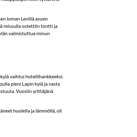
en loman Levillä asuen
reissulla ostettiin tontti ja
ylän valmistuttua minun
ylä vaihtui hotellihankkeeksi.
lla pieni Lapin kylä ja vasta
stuuta. Vuosiin yrittäjänä
äneet huolella ja lämmöllä, oli