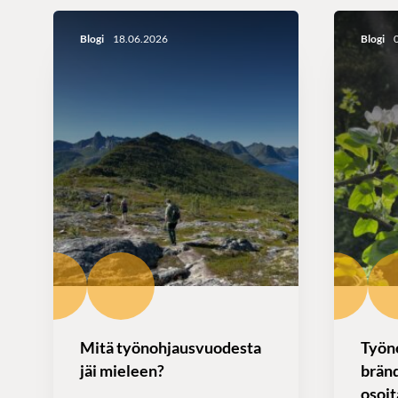
Blogi
18.06.2026
Blogi
0
Mitä työnohjausvuodesta
Työn
jäi mieleen?
bränd
osoi