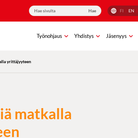
FI
EN
Työnohjaus
Yhdistys
Jäsenyys
lla yrittäjyyteen
iä matkalla
een