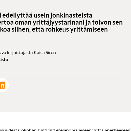
edellyttää usein jonkinasteista
ertoa oman yrittäjyystarinani ja toivon sen
koa siihen, että rohkeus yrittämiseen
va kirjoittajasta Kaisa Siren
isto
lapsuudesta, olinhan syntynyt eteläpohjalaiseen yrittäjäperheesee