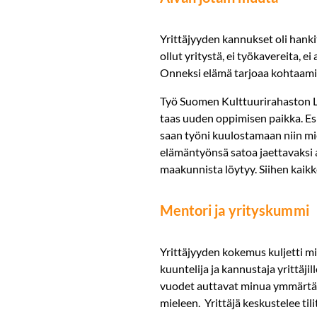
Yrittäjyyden kannukset oli hanki
ollut yritystä, ei työkavereita, 
Onneksi elämä tarjoaa kohtaamis
Työ Suomen Kulttuurirahaston La
taas uuden oppimisen paikka. Esi
saan työni kuulostamaan niin miel
elämäntyönsä satoa jaettavaksi ap
maakunnista löytyy. Siihen kaikk
Mentori ja yrityskummi
Yrittäjyyden kokemus kuljetti mi
kuuntelija ja kannustaja yrittäji
vuodet auttavat minua ymmärtämää
mieleen. Yrittäjä keskustelee til