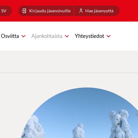
SV
Kirjaudu jäsensivuille
Hae jäsenyyttä
Osviitta
Ajankohtaista
Yhteystiedot