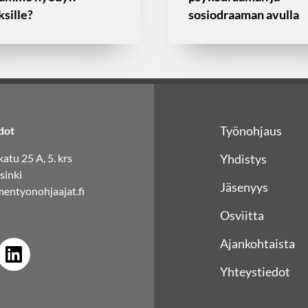
ksille?
sosiodraaman avulla
Työnohjaus
dot
atu 25 A, 5. krs
Yhdistys
sinki
Jäsenyys
entyonohjaajat.fi
Osviitta
Ajankohtaista
Yhteystiedot