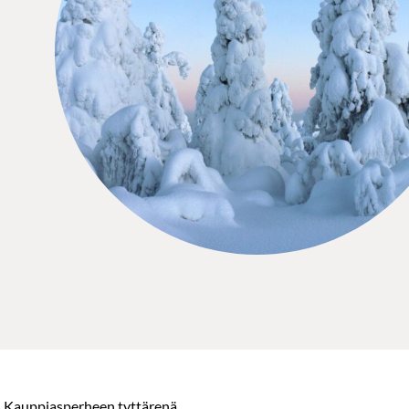
n. Kauppiasperheen tyttärenä