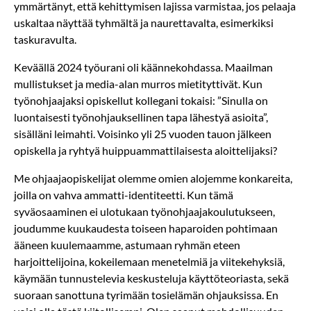
ymmärtänyt, että kehittymisen lajissa varmistaa, jos pelaaja
uskaltaa näyttää tyhmältä ja naurettavalta, esimerkiksi
taskuravulta.
Keväällä 2024 työurani oli käännekohdassa. Maailman
mullistukset ja media-alan murros mietityttivät. Kun
työnohjaajaksi opiskellut kollegani tokaisi: ”Sinulla on
luontaisesti työnohjauksellinen tapa lähestyä asioita”,
sisälläni leimahti. Voisinko yli 25 vuoden tauon jälkeen
opiskella ja ryhtyä huippuammattilaisesta aloittelijaksi?
Me ohjaajaopiskelijat olemme omien alojemme konkareita,
joilla on vahva ammatti-identiteetti. Kun tämä
syväosaaminen ei ulotukaan työnohjaajakoulutukseen,
joudumme kuukaudesta toiseen haparoiden pohtimaan
ääneen kuulemaamme, astumaan ryhmän eteen
harjoittelijoina, kokeilemaan menetelmiä ja viitekehyksiä,
käymään tunnustelevia keskusteluja käyttöteoriasta, sekä
suoraan sanottuna tyrimään tosielämän ohjauksissa. En