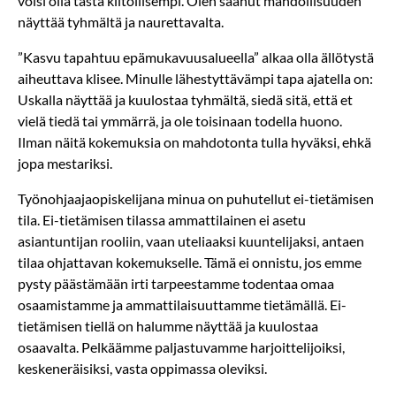
voisi olla tästä kiitollisempi. Olen saanut mahdollisuuden
näyttää tyhmältä ja naurettavalta.
”Kasvu tapahtuu epämukavuusalueella” alkaa olla ällötystä
aiheuttava klisee. Minulle lähestyttävämpi tapa ajatella on:
Uskalla näyttää ja kuulostaa tyhmältä, siedä sitä, että et
vielä tiedä tai ymmärrä, ja ole toisinaan todella huono.
Ilman näitä kokemuksia on mahdotonta tulla hyväksi, ehkä
jopa mestariksi.
Työnohjaajaopiskelijana minua on puhutellut ei-tietämisen
tila. Ei-tietämisen tilassa ammattilainen ei asetu
asiantuntijan rooliin, vaan uteliaaksi kuuntelijaksi, antaen
tilaa ohjattavan kokemukselle. Tämä ei onnistu, jos emme
pysty päästämään irti tarpeestamme todentaa omaa
osaamistamme ja ammattilaisuuttamme tietämällä. Ei-
tietämisen tiellä on halumme näyttää ja kuulostaa
osaavalta. Pelkäämme paljastuvamme harjoittelijoiksi,
keskeneräisiksi, vasta oppimassa oleviksi.