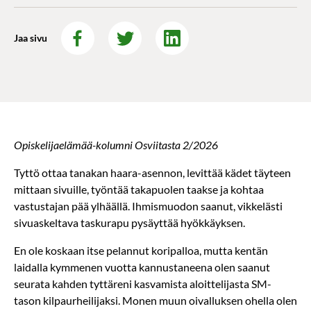
Jaa sivu
Opiskelijaelämää-kolumni Osviitasta 2/2026
Tyttö ottaa tanakan haara-asennon, levittää kädet täyteen
mittaan sivuille, työntää takapuolen taakse ja kohtaa
vastustajan pää ylhäällä. Ihmismuodon saanut, vikkelästi
sivuaskeltava taskurapu pysäyttää hyökkäyksen.
En ole koskaan itse pelannut koripalloa, mutta kentän
laidalla kymmenen vuotta kannustaneena olen saanut
seurata kahden tyttäreni kasvamista aloittelijasta SM-
tason kilpaurheilijaksi. Monen muun oivalluksen ohella olen