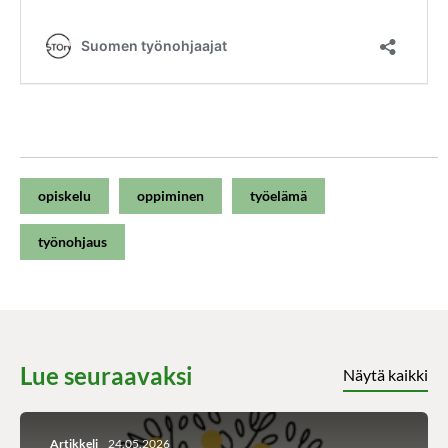
opiskelu
oppiminen
työelämä
työnohjaus
Lue seuraavaksi
Näytä kaikki
Artikkeli
24.05.2026