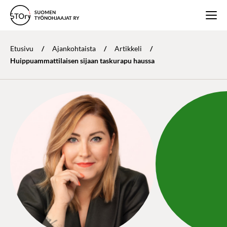
Etusivu
/
Ajankohtaista
/
Artikkeli
/
Huippuammattilaisen sijaan taskurapu haussa