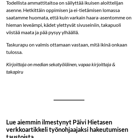
Todellista ammattitaitoa on säilyttää ikuisen aloittelijan
asenne. Hetkittäin oppimisen ja ei-tietämisen lomassa
saatamme huomata, että kuin varkain haara-asentomme on
hieman leveämpi, kädet ylettyvät sivuseiniin, takapuoli
viistää maata ja pää pysyy ylhäällä.
Taskurapu on valmis ottamaan vastaan, mitä ikinä onkaan
tulossa.
Kirjoittaja on median sekatyöläinen, vapaa kirjoittaja &
takapiru
Lue aiemmin ilmestynyt Päivi Hietasen
verkkoartikkeli työnohjaajaksi hakeutumisen
taustoista.