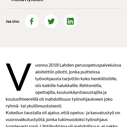
Jaa sivu
V
uonna 2018 Lahden perusopetuspalveluissa
aloitettiin pilotti, jonka puitteissa
työnohjausta tarjottiin koko henkilöstölle,
siis kaikille halukkaille. Rehtoreilla,
opettajilla, koulunkäyntiavustajilla ja
koulusihteereillä oli mahdollisuus työnohjaukseen joko
ryhmä- tai yksilömuotoisesti.
Kokeilun taustalla oli ajatus, että opetus- ja kasvatustyö on
vuorovaikutustyötä, jonka tukimuodoksi työnohjaus
luontevasti sopii. Lähtökohtana oli mahdollisuus, ei pakko.