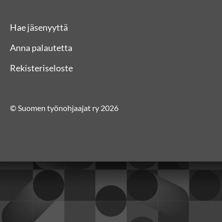
Hae jäsenyyttä
Anna palautetta
Rekisteriseloste
© Suomen työnohjaajat ry 2026