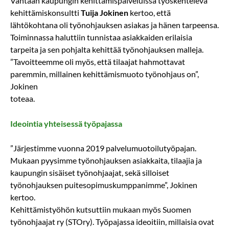
Vantaan kaupungin kehittämispalveluissa työskentelevä
kehittämiskonsultti
Tuija Jokinen
kertoo, että
lähtökohtana oli työnohjauksen asiakas ja hänen tarpeensa.
Toiminnassa haluttiin tunnistaa asiakkaiden erilaisia
tarpeita ja sen pohjalta kehittää työnohjauksen malleja.
”Tavoitteemme oli myös, että tilaajat hahmottavat
paremmin, millainen kehittämismuoto työnohjaus on”,
Jokinen
toteaa.
Ideointia yhteisessä työpajassa
”Järjestimme vuonna 2019 palvelumuotoilutyöpajan.
Mukaan pyysimme työnohjauksen asiakkaita, tilaajia ja
kaupungin sisäiset työnohjaajat, sekä silloiset
työnohjauksen puitesopimuskumppanimme”, Jokinen
kertoo.
Kehittämistyöhön kutsuttiin mukaan myös Suomen
työnohjaajat ry (STOry). Työpajassa ideoitiin, millaisia ovat