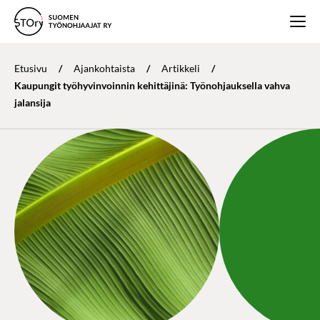
Etusivu
/
Ajankohtaista
/
Artikkeli
/
Kaupungit työhyvinvoinnin kehittäjinä: Työnohjauksella vahva
jalansija