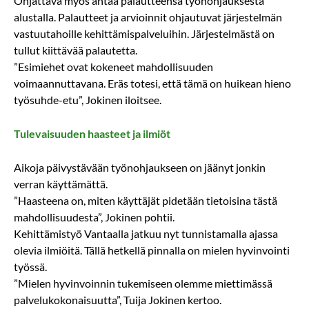
Ohjattava myös antaa palautteensa työnohjauksesta
alustalla. Palautteet ja arvioinnit ohjautuvat järjestelmän
vastuutahoille kehittämispalveluihin. Järjestelmästä on
tullut kiittävää palautetta.
”Esimiehet ovat kokeneet mahdollisuuden
voimaannuttavana. Eräs totesi, että tämä on huikean hieno
työsuhde-etu”, Jokinen iloitsee.
Tulevaisuuden haasteet ja ilmiöt
Aikoja päivystävään työnohjaukseen on jäänyt jonkin
verran käyttämättä.
”Haasteena on, miten käyttäjät pidetään tietoisina tästä
mahdollisuudesta”, Jokinen pohtii.
Kehittämistyö Vantaalla jatkuu nyt tunnistamalla ajassa
olevia ilmiöitä. Tällä hetkellä pinnalla on mielen hyvinvointi
työssä.
”Mielen hyvinvoinnin tukemiseen olemme miettimässä
palvelukokonaisuutta”, Tuija Jokinen kertoo.