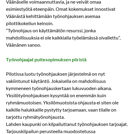
Väänäselle voimaannuttavia, ja ne veivät omaa
esimiestyötä eteenpäin. Omat kokemukset innostivat
Väänästä kehittämään työnohjauksen asemaa
pilottikokeilun keinoin.
”Työnohjaus on käyttämätön resurssi, jonka
mahdollisuuksia ei ole kaikkialla työelämässä oivallettu”,
Väänänen sanoo.
Työnohjaajat puitesopimuksen piiristä
Pilotissa luotu työnohjauksen järjestelmä on nyt
vakiintunut käytäntö. Jokaisella on mahdollisuus
kymmeneen työnohjauskertaan lukuvuoden aikana.
Yksilötyönohjauksen kysyntää on enemmän kuin
ryhmämuotoisen. Yksilömuotoista ohjausta ei siten ole
kaikille halukkaille pystytty tarjoamaan, vaan tilalle on
tarjottu ryhmätyönohjausta.
Lahden kaupunki on kilpailuttanut työnohjauksen tarjoajat.
Tarjouskilpailun perusteella muodostetussa