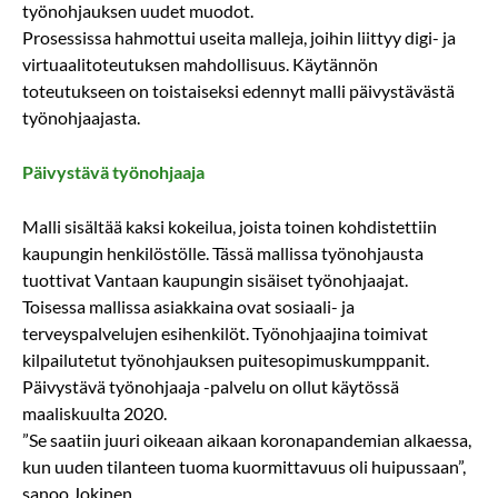
työnohjauksen uudet muodot.
Prosessissa hahmottui useita malleja, joihin liittyy digi- ja
virtuaalitoteutuksen mahdollisuus. Käytännön
toteutukseen on toistaiseksi edennyt malli päivystävästä
työnohjaajasta.
Päivystävä työnohjaaja
Malli sisältää kaksi kokeilua, joista toinen kohdistettiin
kaupungin henkilöstölle. Tässä mallissa työnohjausta
tuottivat Vantaan kaupungin sisäiset työnohjaajat.
Toisessa mallissa asiakkaina ovat sosiaali- ja
terveyspalvelujen esihenkilöt. Työnohjaajina toimivat
kilpailutetut työnohjauksen puitesopimuskumppanit.
Päivystävä työnohjaaja -palvelu on ollut käytössä
maaliskuulta 2020.
”Se saatiin juuri oikeaan aikaan koronapandemian alkaessa,
kun uuden tilanteen tuoma kuormittavuus oli huipussaan”,
sanoo Jokinen.