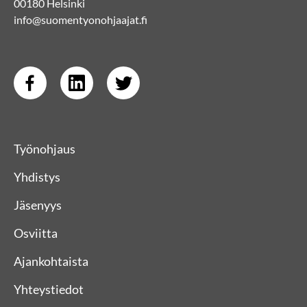
00180 Helsinki
info@suomentyonohjaajat.fi
Työnohjaus
Yhdistys
Jäsenyys
Osviitta
Ajankohtaista
Yhteystiedot