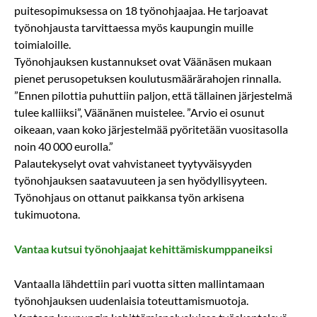
puitesopimuksessa on 18 työnohjaajaa. He tarjoavat
työnohjausta tarvittaessa myös kaupungin muille
toimialoille.
Työnohjauksen kustannukset ovat Väänäsen mukaan
pienet perusopetuksen koulutusmäärärahojen rinnalla.
”Ennen pilottia puhuttiin paljon, että tällainen järjestelmä
tulee kalliiksi”, Väänänen muistelee. ”Arvio ei osunut
oikeaan, vaan koko järjestelmää pyöritetään vuositasolla
noin 40 000 eurolla.”
Palautekyselyt ovat vahvistaneet tyytyväisyyden
työnohjauksen saatavuuteen ja sen hyödyllisyyteen.
Työnohjaus on ottanut paikkansa työn arkisena
tukimuotona.
Vantaa kutsui työnohjaajat kehittämiskumppaneiksi
Vantaalla lähdettiin pari vuotta sitten mallintamaan
työnohjauksen uudenlaisia toteuttamismuotoja.