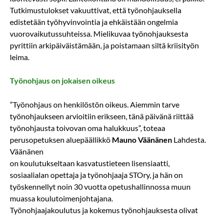
Tutkimustulokset vakuuttivat, että työnohjauksella
edistetään työhyvinvointia ja ehkäistään ongelmia
vuorovaikutussuhteissa. Mielikuvaa työnohjauksesta
pyrittiin arkipäiväistämään, ja poistamaan siltä kriisityön
leima.
Työnohjaus on jokaisen oikeus
”Työnohjaus on henkilöstön oikeus. Aiemmin tarve
työnohjaukseen arvioitiin erikseen, tänä päivänä riittää
työnohjausta toivovan oma halukkuus”, toteaa
perusopetuksen aluepäällikkö
Mauno Väänänen
Lahdesta.
Väänänen
on koulutukseltaan kasvatustieteen lisensiaatti,
sosiaalialan opettaja ja työnohjaaja STOry, ja hän on
työskennellyt noin 30 vuotta opetushallinnossa muun
muassa koulutoimenjohtajana.
Työnohjaajakoulutus ja kokemus työnohjauksesta olivat