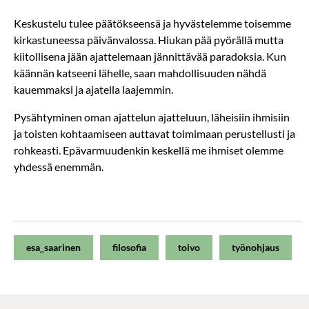
Keskustelu tulee päätökseensä ja hyvästelemme toisemme
kirkastuneessa päivänvalossa. Hiukan pää pyörällä mutta
kiitollisena jään ajattelemaan jännittävää paradoksia. Kun
käännän katseeni lähelle, saan mahdollisuuden nähdä
kauemmaksi ja ajatella laajemmin.
Pysähtyminen oman ajattelun ajatteluun, läheisiin ihmisiin
ja toisten kohtaamiseen auttavat toimimaan perustellusti ja
rohkeasti. Epävarmuudenkin keskellä me ihmiset olemme
yhdessä enemmän.
esa_saarinen
filosofia
toivo
työnohjaus