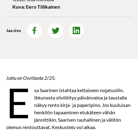
Kuva: Eero Tiilikainen
Jaa sivu
Juttu on Osviitasta 2/25.
E
sa Saarinen istahtaa keltaiseen nojatuoliin.
Ikkunasta siivilöityy päivänvaloa ja taustalla
näkyy rento kirja- ja paperipino. Jos kuuluisan
henkilön tapaaminen etukäteen vähän
jännittikin, Saarisen rauhallinen ja välitön
olemus rentouttavat. Keskustelu voi alkaa.