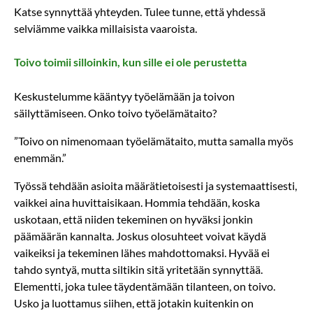
Katse synnyttää yhteyden. Tulee tunne, että yhdessä
selviämme vaikka millaisista vaaroista.
Toivo toimii silloinkin, kun sille ei ole perustetta
Keskustelumme kääntyy työelämään ja toivon
säilyttämiseen. Onko toivo työelämätaito?
”Toivo on nimenomaan työelämätaito, mutta samalla myös
enemmän.”
Työssä tehdään asioita määrätietoisesti ja systemaattisesti,
vaikkei aina huvittaisikaan. Hommia tehdään, koska
uskotaan, että niiden tekeminen on hyväksi jonkin
päämäärän kannalta. Joskus olosuhteet voivat käydä
vaikeiksi ja tekeminen lähes mahdottomaksi. Hyvää ei
tahdo syntyä, mutta siltikin sitä yritetään synnyttää.
Elementti, joka tulee täydentämään tilanteen, on toivo.
Usko ja luottamus siihen, että jotakin kuitenkin on