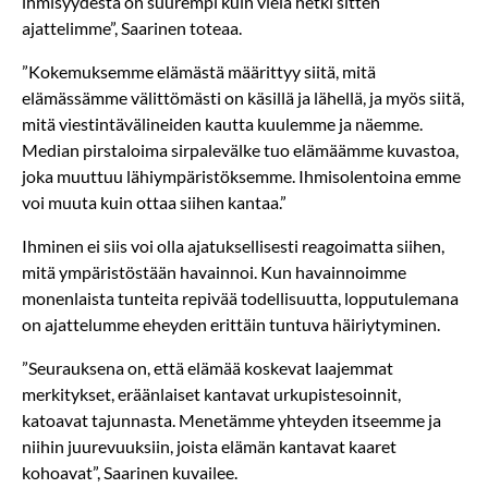
ihmisyydestä on suurempi kuin vielä hetki sitten
ajattelimme”, Saarinen toteaa.
”Kokemuksemme elämästä määrittyy siitä, mitä
elämässämme välittömästi on käsillä ja lähellä, ja myös siitä,
mitä viestintävälineiden kautta kuulemme ja näemme.
Median pirstaloima sirpalevälke tuo elämäämme kuvastoa,
joka muuttuu lähiympäristöksemme. Ihmisolentoina emme
voi muuta kuin ottaa siihen kantaa.”
Ihminen ei siis voi olla ajatuksellisesti reagoimatta siihen,
mitä ympäristöstään havainnoi. Kun havainnoimme
monenlaista tunteita repivää todellisuutta, lopputulemana
on ajattelumme eheyden erittäin tuntuva häiriytyminen.
”Seurauksena on, että elämää koskevat laajemmat
merkitykset, eräänlaiset kantavat urkupistesoinnit,
katoavat tajunnasta. Menetämme yhteyden itseemme ja
niihin juurevuuksiin, joista elämän kantavat kaaret
kohoavat”, Saarinen kuvailee.