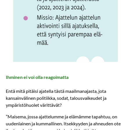
Ihminen ei voi olla reagoimatta
Entä mitä pitäisi ajatella tästä maa­ilman­ajasta, jota
kansainvälinen politiikka, sodat, talousvaikeudet ja
ympäristöhuolet värittävät?
”Maisema, jossa ajattelumme ja elämämme tapahtuu, on
uudenlainen ja kummallinen. Itsekkyyden ja ahneuden ote