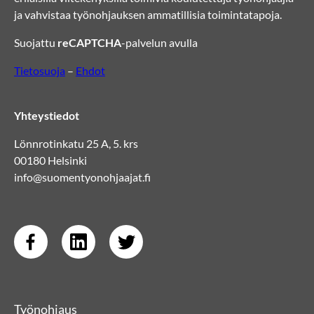
ja vahvistaa työnohjauksen ammatillisia toimintatapoja.
Suojattu
reCAPTCHA
-palvelun avulla
Tietosuoja
–
Ehdot
Yhteystiedot
Lönnrotinkatu 25 A, 5. krs
00180 Helsinki
info@suomentyonohjaajat.fi
Työnohjaus