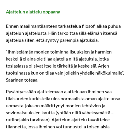
Ajattelun ajattelu oppaana
Ennen maailmantilanteen tarkastelua filosofi alkaa puhua
ajattelun ajattelusta. Hän tarkoittaa sillä elämän itsensä
ajattelua siten, että syntyy parempia ajatuksia.
”Ihmiselämän monien toiminnallisuuksien ja harmien
keskellä ei aina ole tilaa ajatella niitä ajatuksia, jotka
tosiasiassa olisivat itselle tärkeitä ja keskeisiä. Arjen
tuoksinassa kun on tilaa vain jollekin yhdelle näkökulmalle”,
Saarinen toteaa.
Pysähtyessään ajattelemaan ajatteluaan ihminen saa
tilaisuuden kurkistella ulos normaalista oman ajattelunsa
uomasta, joka on määrittynyt monien tehtävien ja
sovinnaisuuksien kautta (yhtään niitä väheksymättä –
rutiinejakin tarvitaan). Ajattelun ajattelu tavoittelee
tilannetta, jossa ihminen voi tunnustella toisenlaisia