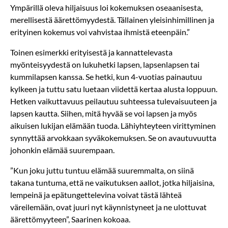
Ympärillä oleva hiljaisuus loi kokemuksen oseaanisesta,
merellisestä äärettömyydestä. Tällainen yleisinhimillinen ja
erityinen kokemus voi vahvistaa ihmistä eteenpäin.”
Toinen esimerkki erityisestä ja kannattelevasta
myönteisyydestä on lukuhetki lapsen, lapsenlapsen tai
kummilapsen kanssa. Se hetki, kun 4-vuotias painautuu
kylkeen ja tuttu satu luetaan viidettä kertaa alusta loppuun.
Hetken vaikuttavuus peilautuu suhteessa tulevaisuuteen ja
lapsen kautta. Siihen, mitä hyvää se voi lapsen ja myös
aikuisen lukijan elämään tuoda. Lähiyhteyteen virittyminen
synnyttää arvokkaan syväkokemuksen. Se on avautuvuutta
johonkin elämää suurempaan.
”Kun joku juttu tuntuu elämää suuremmalta, on siinä
takana tuntuma, että ne vaikutuksen aallot, jotka hiljaisina,
lempeinä ja epätungettelevina voivat tästä lähteä
väreilemään, ovat juuri nyt käynnistyneet ja ne ulottuvat
äärettömyyteen”, Saarinen kokoaa.