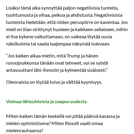
Lisäksi tämä aika synnyttää paljon negatiivisia tunteita,
tuohtumusta ja vihaa, pelkoa ja ahdistusta. Negatiivisista
tunteista tiedetään, että niiden peruspiirre on kaventaa. Jos
mieli on liian virittynyt huoleen ja kaikkeen sellaiseen, mihin
ei itse kykene vaikuttamaan, on vaikeaa löytää uusia
näkökulmia tai saada laajempaa näkymää tulevaan.
”Jos kaiken aikaa mietin, mitä Trump ja hänen
rosvojoukkonsa tänään ovat tehneet, voi se syödä
antavuuttani lähi-ihmisiin ja kylmentää sisäisesti.”
Olennaista on löytää toivo ja välttää kyynisyys.
Voimaa lähisuhteista ja naapuruudesta
Miten kaiken tämän keskellä voi pitää päänsä kasassa ja
mielen optimistisena? Miten filosofi vaalii omaa
mielenrauhaansa?