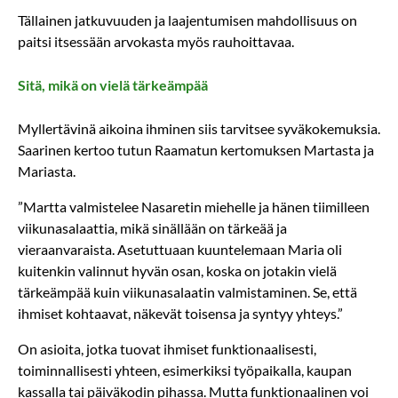
Tällainen jatkuvuuden ja laajentumisen mahdollisuus on
paitsi itsessään arvokasta myös rauhoittavaa.
Sitä, mikä on vielä tärkeämpää
Myllertävinä aikoina ihminen siis tarvitsee syväkokemuksia.
Saarinen kertoo tutun Raamatun kertomuksen Martasta ja
Mariasta.
”Martta valmistelee Nasaretin miehelle ja hänen tiimilleen
viikunasalaattia, mikä sinällään on tärkeää ja
vieraanvaraista. Asetuttuaan kuuntelemaan Maria oli
kuitenkin valinnut hyvän osan, koska on jotakin vielä
tärkeämpää kuin viikunasalaatin valmistaminen. Se, että
ihmiset kohtaavat, näkevät toisensa ja syntyy yhteys.”
On asioita, jotka tuovat ihmiset funktionaalisesti,
toiminnallisesti yhteen, esimerkiksi työpaikalla, kaupan
kassalla tai päiväkodin pihassa. Mutta funktionaalinen voi