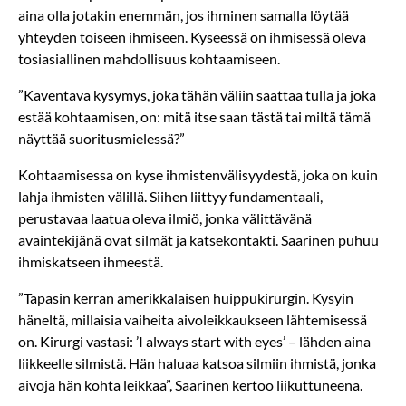
aina olla jotakin enemmän, jos ihminen samalla löytää
yhteyden toiseen ihmiseen. Kyseessä on ihmisessä oleva
tosiasiallinen mahdollisuus kohtaamiseen.
”Kaventava kysymys, joka tähän väliin saattaa tulla ja joka
estää kohtaamisen, on: mitä itse saan tästä tai miltä tämä
näyttää suoritusmielessä?”
Kohtaamisessa on kyse ihmistenvälisyydestä, joka on kuin
lahja ihmisten välillä. Siihen liittyy fundamentaali,
perustavaa laatua oleva ilmiö, jonka välittävänä
avaintekijänä ovat silmät ja katsekontakti. Saarinen puhuu
ihmiskatseen ihmeestä.
”Tapasin kerran amerikkalaisen huippukirurgin. Kysyin
häneltä, millaisia vaiheita aivoleikkaukseen lähtemisessä
on. Kirurgi vastasi: ’I always start with eyes’ – lähden aina
liikkeelle silmistä. Hän haluaa katsoa silmiin ihmistä, jonka
aivoja hän kohta leikkaa”, Saarinen kertoo liikuttuneena.