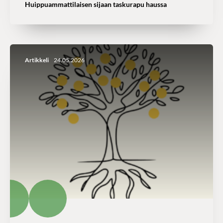
Huippuammattilaisen sijaan taskurapu haussa
Artikkeli
24.05.2026