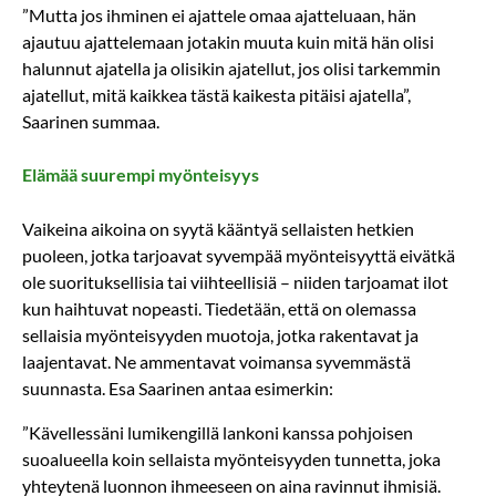
”Mutta jos ihminen ei ajattele omaa ajatteluaan, hän
ajautuu ajattelemaan jotakin muuta kuin mitä hän olisi
halunnut ajatella ja olisikin ajatellut, jos olisi tarkemmin
ajatellut, mitä kaikkea tästä kaikesta pitäisi ajatella”,
Saarinen summaa.
Elämää suurempi myönteisyys
Vaikeina aikoina on syytä kääntyä sellaisten hetkien
puoleen, jotka tarjoavat syvempää myönteisyyttä eivätkä
ole suorituksellisia tai viihteellisiä – niiden tarjoamat ilot
kun haihtuvat nopeasti. Tiedetään, että on olemassa
sellaisia myönteisyyden muotoja, jotka rakentavat ja
laajentavat. Ne ammentavat voimansa syvemmästä
suunnasta. Esa Saarinen antaa esimerkin:
”Kävellessäni lumikengillä lankoni kanssa pohjoisen
suoalueella koin sellaista myönteisyyden tunnetta, joka
yhteytenä luonnon ihmeeseen on aina ravinnut ihmisiä.