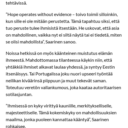
tehtävissä.
”Hope operates without evidence – toivo toimii silloinkin,
kun sille ei ole mitään perustetta. Tämä tapahtuu siksi, että
tuo peruste tulee ihmisistä itsestään. He uskovat, että asia
on mahdollinen, vaikka nyt ei siltä näytä tai ei tiedetä, miten
se olisi mahdollista”, Saarinen sanoo.
Noissa hetkissä on myös käänteinen muistutus elämän
ihmeestä. Mahdottomassa tilanteessa käykin niin, että
yhtäkkiä ihmiset alkavat laulaa yhdessä, ja syntyy Eestin
itsenäisyys. Tai Portugalissa joku nuori upseeri työntää
neilikan kiväärinsä piippuun ja muut tekevät saman.
Toteutuu veretön vallankumous, joka kaataa autoritaarisen
sotilasjuntan.
”Ihmisessä on kyky virittyä kauniille, merkitykselliselle,
majesteettiselle. Tämä kokemiskyky on mahdollisuuksien
maailma, jonka puoleen kannattaa kääntyä”, Saarinen
rohkaisee.