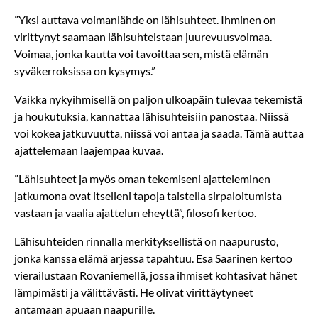
”Yksi auttava voimanlähde on lähisuhteet. Ihminen on
virittynyt saamaan lähisuhteistaan juurevuusvoimaa.
Voimaa, jonka kautta voi tavoittaa sen, mistä elämän
syväkerroksissa on kysymys.”
Vaikka nykyihmisellä on paljon ulkoapäin tulevaa tekemistä
ja houkutuksia, kannattaa lähisuhteisiin panostaa. Niissä
voi kokea jatkuvuutta, niissä voi antaa ja saada. Tämä auttaa
ajattelemaan laajempaa kuvaa.
”Lähisuhteet ja myös oman tekemiseni ajatteleminen
jatkumona ovat itselleni tapoja taistella sirpaloitumista
vastaan ja vaalia ajattelun eheyttä”, filosofi kertoo.
Lähisuhteiden rinnalla merkityksellistä on naapurusto,
jonka kanssa elämä arjessa tapahtuu. Esa Saarinen kertoo
vierailustaan Rovaniemellä, jossa ihmiset kohtasivat hänet
lämpimästi ja välittävästi. He olivat virittäytyneet
antamaan apuaan naapurille.