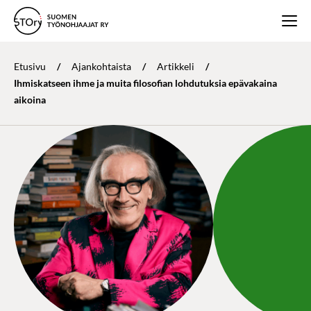
Etusivu
/
Ajankohtaista
/
Artikkeli
/
Ihmiskatseen ihme ja muita filosofian lohdutuksia epävakaina
aikoina