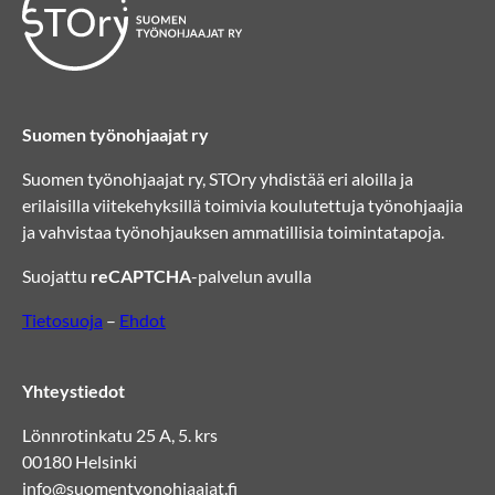
Suomen työnohjaajat ry
Suomen työnohjaajat ry, STOry yhdistää eri aloilla ja
erilaisilla viitekehyksillä toimivia koulutettuja työnohjaajia
ja vahvistaa työnohjauksen ammatillisia toimintatapoja.
Suojattu
reCAPTCHA
-palvelun avulla
Tietosuoja
–
Ehdot
Yhteystiedot
Lönnrotinkatu 25 A, 5. krs
00180 Helsinki
info@suomentyonohjaajat.fi