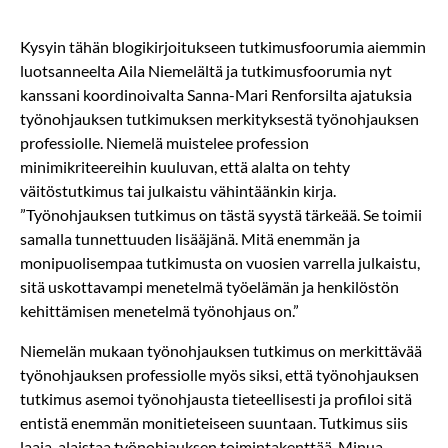
Kysyin tähän blogikirjoitukseen tutkimusfoorumia aiemmin
luotsanneelta Aila Niemelältä ja tutkimusfoorumia nyt
kanssani koordinoivalta Sanna-Mari Renforsilta ajatuksia
työnohjauksen tutkimuksen merkityksestä työnohjauksen
professiolle. Niemelä muistelee profession
minimikriteereihin kuuluvan, että alalta on tehty
väitöstutkimus tai julkaistu vähintäänkin kirja.
”Työnohjauksen tutkimus on tästä syystä tärkeää. Se toimii
samalla tunnettuuden lisääjänä. Mitä enemmän ja
monipuolisempaa tutkimusta on vuosien varrella julkaistu,
sitä uskottavampi menetelmä työelämän ja henkilöstön
kehittämisen menetelmä työnohjaus on.”
Niemelän mukaan työnohjauksen tutkimus on merkittävää
työnohjauksen professiolle myös siksi, että työnohjauksen
tutkimus asemoi työnohjausta tieteellisesti ja profiloi sitä
entistä enemmän monitieteiseen suuntaan. Tutkimus siis
laaja-alaistaa työnohjauksen toimintakenttää. Minua