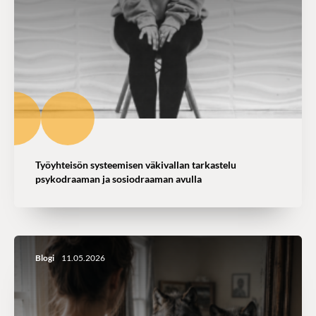
Työyhteisön systeemisen väkivallan tarkastelu
psykodraaman ja sosiodraaman avulla
Blogi
11.05.2026