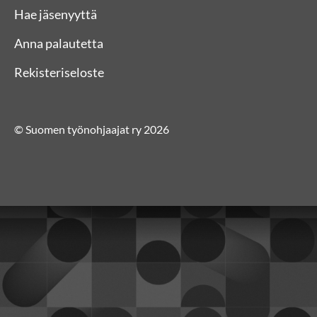
Hae jäsenyyttä
Anna palautetta
Rekisteriseloste
© Suomen työnohjaajat ry 2026