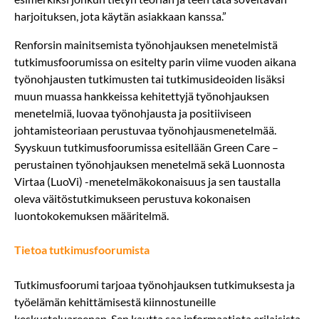
harjoituksen, jota käytän asiakkaan kanssa.”
Renforsin mainitsemista työnohjauksen menetelmistä
tutkimusfoorumissa on esitelty parin viime vuoden aikana
työnohjausten tutkimusten tai tutkimusideoiden lisäksi
muun muassa hankkeissa kehitettyjä työnohjauksen
menetelmiä, luovaa työnohjausta ja positiiviseen
johtamisteoriaan perustuvaa työnohjausmenetelmää.
Syyskuun tutkimusfoorumissa esitellään Green Care –
perustainen työnohjauksen menetelmä sekä Luonnosta
Virtaa (LuoVi) -menetelmäkokonaisuus ja sen taustalla
oleva väitöstutkimukseen perustuva kokonaisen
luontokokemuksen määritelmä.
Tietoa tutkimusfoorumista
Tutkimusfoorumi tarjoaa työnohjauksen tutkimuksesta ja
työelämän kehittämisestä kiinnostuneille
keskusteluareenan. Sen kautta saa informaatiota erilaisista