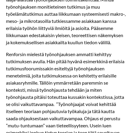
työnohjauksen monitieteinen tutkimus ja muu
työelämätutkimus auttaa liikkumaan systeemisesti makro-,
meso- ja mikrotasoilla tutkiessamme asiakkaan kanssa
erilaisia työhön liittyviä ilmiöitä ja asioita. Pääsemme
liikkumaan edestakaisin yleisen, teoreettisen näkemyksen
ja kokemuksellisen asiakkailta kuullun tiedon välillä.
Renforsin mielestä työnohjauksen ammatti kehittyy
tutkimuksen avulla. Hän pitää hyvänä esimerkkinä erilaisia
tutkimusfoorumissakin esiteltyjä työnohjauksen
menetelmiä, joita tutkimuksessa on kehitetty erilaisille
asiakasryhmille. Tällöin ymmärretään paremmin se
konteksti, missä työnohjausta tehdään ja miten
työnohjausta pitäisi toteuttaa kussakin kontekstissa, jotta
se olisi vaikuttavampaa. ”Työnohjaajat voivat kehittää
itselleen teoriaan pohjautuvia työkaluja ja tätä kautta
saada ohjauksestaan vaikuttavampaa. Ohjaus ei perustu
”mutu-tuntumaan” vaan tieteellisyyteen. Usein luen
esimerkiksi jonkun tietyn teorian ja teen tätä soveltavan