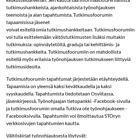
tutkimushankkeista, ajankohtaisista työnohjauksen
teemoista ja alan tapahtumista. Tutkimusfoorumin
tapaamisissa jäsenet
voivat esitellä omia tutkimushankkeitaan. Tutkimusfoorumiin
voi tulla esittelemään väitöstutkimusten lisäksi muitakin
tutkimuksia: opinnäytetöitä, graduja tai kehittämis- ja
tutkimushankkeita. Tutkimusfoorumiin on mahdollista
esitellä myös erilaisia työnohjauksen tutkimukseen liittyviä
tutkimusideoita.
Tutkimusfoorumin tapahtumat järjestetään etäyhteydellä.
Tapaamisia on yleensä kaksi kevätkaudella ja kaksi
syyskaudella. Tapahtumista tiedotetaan Osviitassa,
jäsenkirjeessä, Työnohjaajan tietopankki -Facebook-sivulla
ja tutkimusfoorumin omalla Tutkiva ote työnohjaukseen -
Facebooksivulla. Tapahtumiin voi ilmoittautua STOryn
verkkosivujen tapahtumien kautta.
Väitöskirjat työnohjauksesta löytyvät: