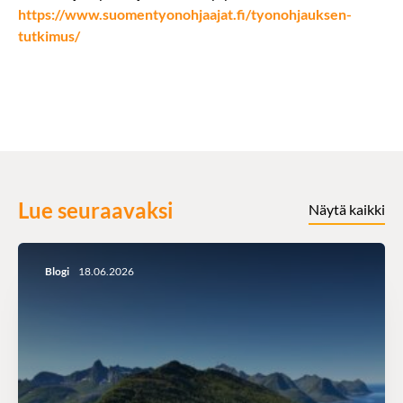
https://www.suomentyonohjaajat.fi/tyonohjauksen-
tutkimus/
Lue seuraavaksi
Näytä kaikki
Blogi
18.06.2026