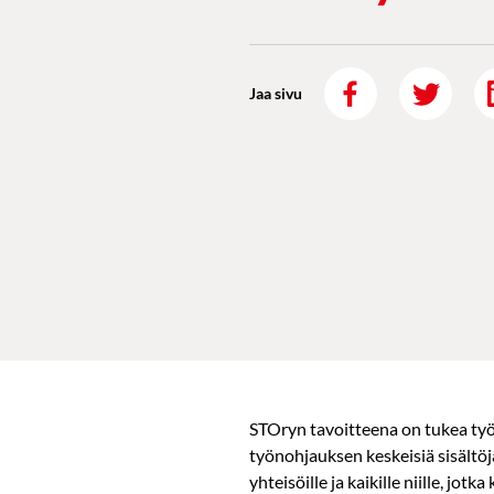
Jaa sivu
STOryn tavoitteena on tukea ty
työnohjauksen keskeisiä sisältöjä
yhteisöille ja kaikille niille, jotk