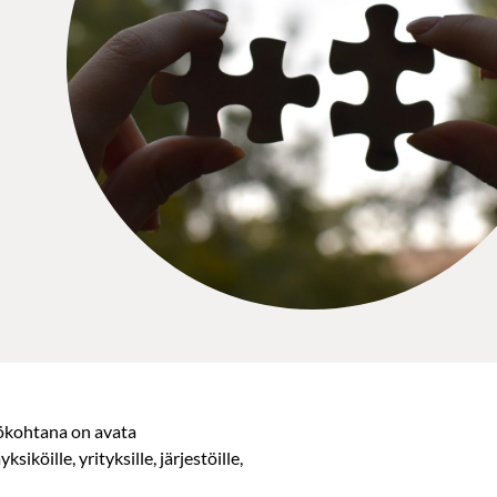
ökohtana on avata
öille, yrityksille, järjestöille,