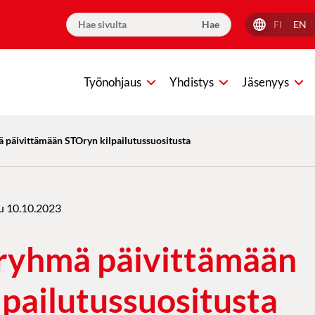
FI
EN
Työnohjaus
Yhdistys
Jäsenyys
 päivittämään STOryn kilpailutussuositusta
u
10.10.2023
ryhmä päivittämään
pailutussuositusta