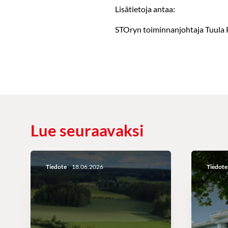
Lisätietoja antaa:
STOryn toiminnanjohtaja Tuula 
Lue seuraavaksi
Tiedote
18.06.2026
Tiedote