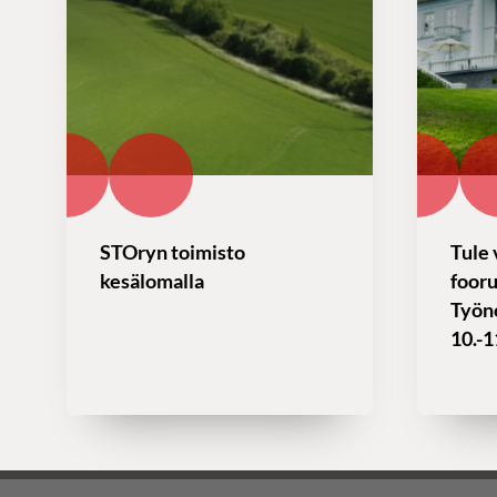
STOryn toimisto
Tule 
kesälomalla
foor
Työn
10.-1