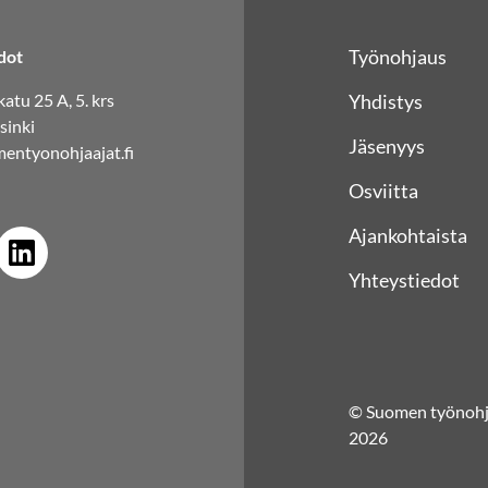
Työnohjaus
dot
atu 25 A, 5. krs
Yhdistys
sinki
Jäsenyys
entyonohjaajat.fi
Osviitta
Ajankohtaista
Yhteystiedot
© Suomen työnohja
2026