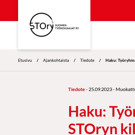
Etusivu
/
Ajankohtaista
/
Tiedote
/
Haku: Työryhmä
Tiedote
-
25.09.2023
- Muokatt
Haku: Työ
STOryn kil