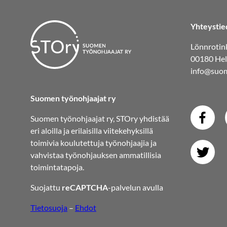
Yhteystie
Lönnrotink
00180 Hel
info@suom
Suomen työnohjaajat ry
Suomen työnohjaajat ry, STOry yhdistää
eri aloilla ja erilaisilla viitekehyksillä
toimivia koulutettuja työnohjaajia ja
vahvistaa työnohjauksen ammatillisia
toimintatapoja.
Suojattu
reCAPTCHA
-palvelun avulla
Tietosuoja
–
Ehdot