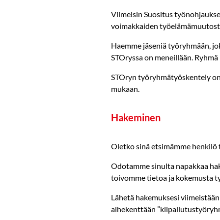
Viimeisin Suositus työnohjauksen
voimakkaiden työelämämuutosten
Haemme jäseniä työryhmään, joka
STOryssa on meneillään. Ryhmä k
STOryn työryhmätyöskentely on 
mukaan.
Hakeminen
Oletko sinä etsimämme henkilö t
Odotamme sinulta napakkaa hakem
toivomme tietoa ja kokemusta työ
Lähetä hakemuksesi viimeistää
aihekenttään ”kilpailutustyöryh