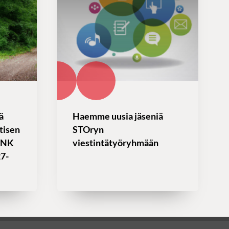
ä
Haemme uusia jäseniä
tisen
STOryn
ENK
viestintätyöryhmään
27-