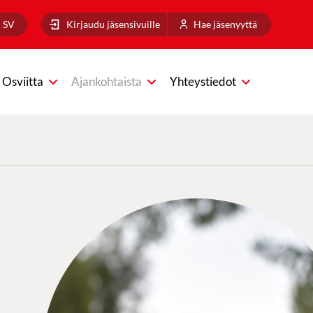
SV
Kirjaudu jäsensivuille
Hae jäsenyyttä
Osviitta
Ajankohtaista
Yhteystiedot