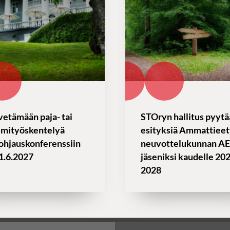
vetämään paja- tai
STOryn hallitus pyytä
umityöskentelyä
esityksiä Ammattieet
ohjauskonferenssiin
neuvottelukunnan A
1.6.2027
jäseniksi kaudelle 20
2028