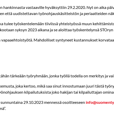
 hankinnasta vastaaville hyväksyttiin 29.2.2020. Nyt on aika päiv
 että uudistettavan työnohjauskäsitteistön ja periaatteiden nä
 tulee työskentelemään tiiviissä yhteistyössä muun kehittämist
ootaan syksyn 2023 aikana ja se aloittaa työskentelynsä STOryn
vapaaehtoistyötä. Mahdolliset syntyneet kustannukset korvataa
ähän tärkeään työryhmään, jonka työllä todella on merkitys ja va
usta, joka kertoo, mikä saa sinut innostumaan juuri tästä työr
nohjauksen kilpailutuksista joko hakijan tai kilpailuttajan omin
n sunnuntaina 29.10.2023 mennessä osoitteeseen
info@suomentyo
mä”.