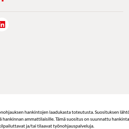
önohjauksen hankintojen laadukasta toteutusta. Suosituksen läht
 hankinnan ammattilaisille. Tämä suositus on suunnattu hankintayksik
a kilpailuttavat ja/tai tilaavat työnohjauspalveluja.