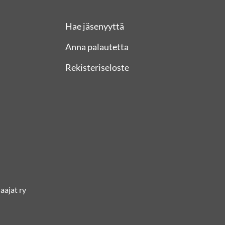
Hae jäsenyyttä
Anna palautetta
Rekisteriseloste
ajat ry