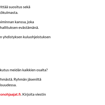
ittää suositus sekä
kökulmasta.
oiminnan kanssa, joka
 hallituksen evästämänä.
n yhdistyksen kuluohjeistuksen
ikutus meidän kaikkien osalta?
yhmästä. Ryhmän jäseniltä
aisuudessa.
nohjaajat.fi
. Kirjoita viestin