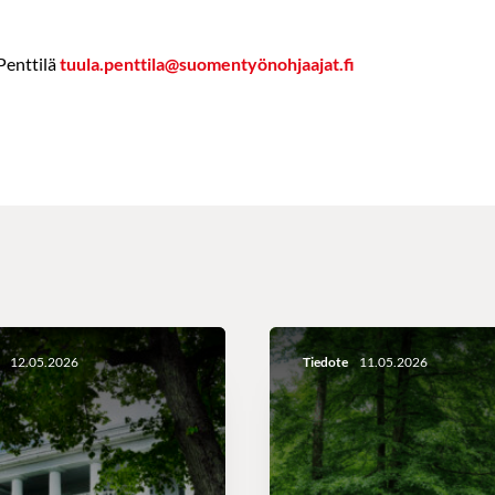
Penttilä
tuula.penttila@suomentyönohjaajat.fi
12.05.2026
Tiedote
11.05.2026