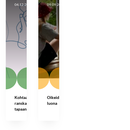
04.12.2025
09.09.2025
Kohtaamisia
Oikeiden
ranskalaiseen
luona
tapaan