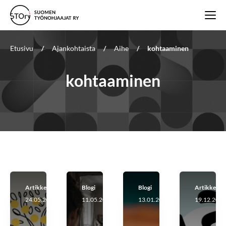
Etusivu
/
Ajankohtaista
/
Aihe
/
kohtaaminen
kohtaaminen
Artikkeli
Blogi
Blogi
Artikkeli
24.05.2026
11.05.2026
13.01.2026
19.12.2025